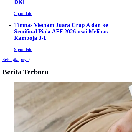
DKI
5 jam lalu
Timnas Vietnam Juara Grup A dan ke
Semifinal Piala AFF 2026 usai Melibas
Kamboja 3-1
9 jam lalu
Selengkapnya
Berita Terbaru