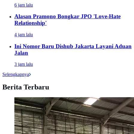
6 jam lalu
Alasan Pramono Bongkar JPO 'Love-Hate
Relationship'
4 jam lalu
Ini Nomor Baru Dishub Jakarta Layani Aduan
Jalan
3 jam lalu
Selengkapnya
Berita Terbaru