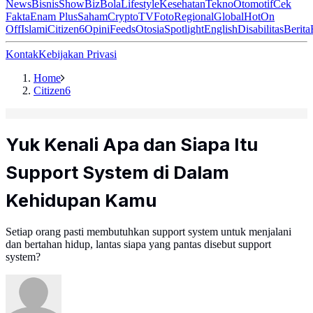
News
Bisnis
ShowBiz
Bola
Lifestyle
Kesehatan
Tekno
Otomotif
Cek
Fakta
Enam Plus
Saham
Crypto
TV
Foto
Regional
Global
Hot
On
Off
Islami
Citizen6
Opini
Feeds
Otosia
Spotlight
English
Disabilitas
Berita
Kontak
Kebijakan Privasi
Home
Citizen6
Yuk Kenali Apa dan Siapa Itu
Support System di Dalam
Kehidupan Kamu
Setiap orang pasti membutuhkan support system untuk menjalani
dan bertahan hidup, lantas siapa yang pantas disebut support
system?