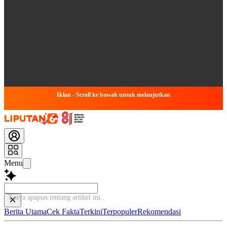
Iklan - Scroll ke bawah untuk melanjutkan
Menu
Tanya apapun tentang artikel ini...
Berita Utama
Cek Fakta
Terkini
Terpopuler
Rekomendasi