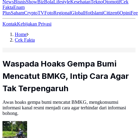
News
Bisnis
ShowBiz
Bola
Lifestyle
Kesehatan
Tekno
Otomotif
Cek
Fakta
Enam
Plus
Saham
Crypto
TV
Foto
Regional
Global
Hot
Islami
Citizen6
Opini
Fee
Kontak
Kebijakan Privasi
Home
Cek Fakta
Waspada Hoaks Gempa Bumi
Mencatut BMKG, Intip Cara Agar
Tak Terpengaruh
Awas hoaks gempa bumi mencatut BMKG, mengkonsumsi
informasi kanal resmi menjadi cara agar terhindar dari informasi
bohong.