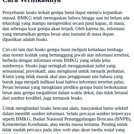
Penyebaran hoaks terkait gempa bumi dapat memicu kepanikan
massal. BMKG telah menegaskan bahwa hingga saat ini belum ada
teknologi yang mampu memprediksi secara pasti kapan, di mana,
dan seberapa kuat gempa akan terjadi. Oleh karena itu, informasi
yang meramalkan gempa besar atau tsunami di masa depan
dipastikan adalah hoaks.
Ciri-ciri lain dari hoaks gempa bumi meliputi ketiadaan lembaga
atau nomor kontak yang bertanggung jawab atas informasi tersebut,
berbeda dengan informasi resmi BMKG yang selalu jelas
sumbernya. Hoaks juga seringkali menggunakan judul yang
sensasional, provokatif, atau menghasut untuk menarik perhatian.
Klaim yang tidak masuk akal atau penggunaan tata bahasa yang
buruk juga menjadi indikasi kuat bahwa informasi tersebut palsu.
Pesan berantai yang mengklaim prediksi gempa bumi berkekuatan
besar atau gempa megathrust dalam waktu dekat, dan tidak berasal
dari sumber kredibel, juga termasuk hoaks.
Untuk menghindari hoaks bencana alam, masyarakat harus selektif
dalam memilih sumber informasi. Selalu percayai sumber terpercaya
seperti BMKG, Badan Nasional Penanggulangan Bencana (BNPB),
Kementerian Kesehatan, atau media massa ternama. Penting untuk
tidak mudah percaya pada situs web atau akun media sosial yang