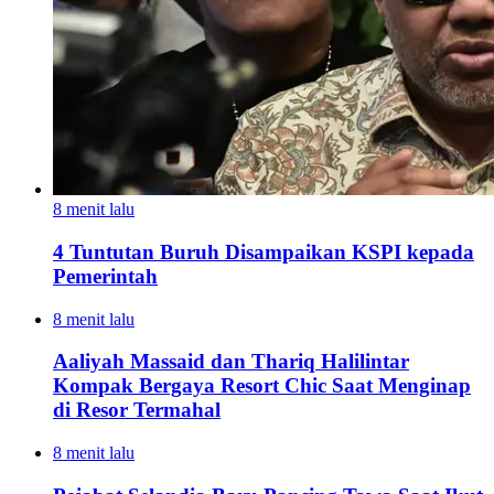
8 menit lalu
4 Tuntutan Buruh Disampaikan KSPI kepada
Pemerintah
8 menit lalu
Aaliyah Massaid dan Thariq Halilintar
Kompak Bergaya Resort Chic Saat Menginap
di Resor Termahal
8 menit lalu