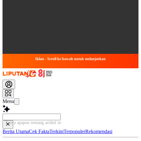
Iklan - Scroll ke bawah untuk melanjutkan
Menu
Tanya apapun tentang artikel ini...
Berita Utama
Cek Fakta
Terkini
Terpopuler
Rekomendasi