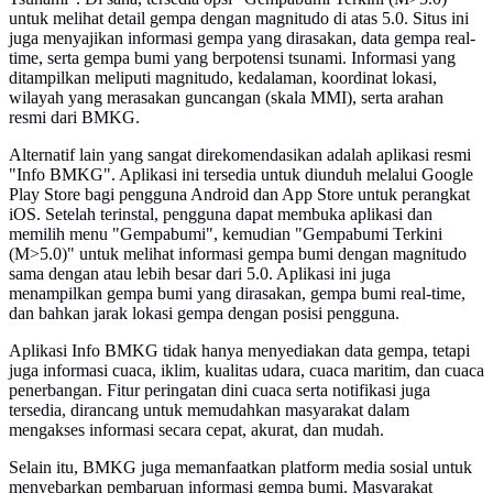
untuk melihat detail gempa dengan magnitudo di atas 5.0. Situs ini
juga menyajikan informasi gempa yang dirasakan, data gempa real-
time, serta gempa bumi yang berpotensi tsunami. Informasi yang
ditampilkan meliputi magnitudo, kedalaman, koordinat lokasi,
wilayah yang merasakan guncangan (skala MMI), serta arahan
resmi dari BMKG.
Alternatif lain yang sangat direkomendasikan adalah aplikasi resmi
"Info BMKG". Aplikasi ini tersedia untuk diunduh melalui Google
Play Store bagi pengguna Android dan App Store untuk perangkat
iOS. Setelah terinstal, pengguna dapat membuka aplikasi dan
memilih menu "Gempabumi", kemudian "Gempabumi Terkini
(M>5.0)" untuk melihat informasi gempa bumi dengan magnitudo
sama dengan atau lebih besar dari 5.0. Aplikasi ini juga
menampilkan gempa bumi yang dirasakan, gempa bumi real-time,
dan bahkan jarak lokasi gempa dengan posisi pengguna.
Aplikasi Info BMKG tidak hanya menyediakan data gempa, tetapi
juga informasi cuaca, iklim, kualitas udara, cuaca maritim, dan cuaca
penerbangan. Fitur peringatan dini cuaca serta notifikasi juga
tersedia, dirancang untuk memudahkan masyarakat dalam
mengakses informasi secara cepat, akurat, dan mudah.
Selain itu, BMKG juga memanfaatkan platform media sosial untuk
menyebarkan pembaruan informasi gempa bumi. Masyarakat