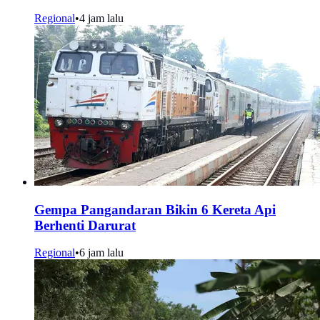
Regional
•
4 jam lalu
Gempa Pangandaran Bikin 6 Kereta Api
Berhenti Darurat
Regional
•
6 jam lalu