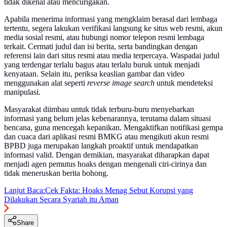
tidak dikenal atau mencurigakan.
Apabila menerima informasi yang mengklaim berasal dari lembaga
tertentu, segera lakukan verifikasi langsung ke situs web resmi, akun
media sosial resmi, atau hubungi nomor telepon resmi lembaga
terkait. Cermati judul dan isi berita, serta bandingkan dengan
referensi lain dari situs resmi atau media terpercaya. Waspadai judul
yang terdengar terlalu bagus atau terlalu buruk untuk menjadi
kenyataan. Selain itu, periksa keaslian gambar dan video
menggunakan alat seperti
reverse image search
untuk mendeteksi
manipulasi.
Masyarakat diimbau untuk tidak terburu-buru menyebarkan
informasi yang belum jelas kebenarannya, terutama dalam situasi
bencana, guna mencegah kepanikan. Mengaktifkan notifikasi gempa
dan cuaca dari aplikasi resmi BMKG atau mengikuti akun resmi
BPBD juga merupakan langkah proaktif untuk mendapatkan
informasi valid. Dengan demikian, masyarakat diharapkan dapat
menjadi agen pemutus hoaks dengan mengenali ciri-cirinya dan
tidak meneruskan berita bohong.
Lanjut Baca:
Cek Fakta: Hoaks Menag Sebut Korupsi yang
Dilakukan Secara Syariah itu Aman
Share