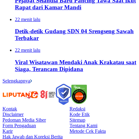
Pejabat Selandia Baru Pancing Tawa Saat Ikut
Rapat dari Kamar Mandi
22 menit lalu
Detik-detik Gudang SDN 04 Srengseng Sawah
Terbakar
22 menit lalu
Viral Wisatawan Mendaki Anak Krakatau saat
Siaga, Terancam Dipidana
Selengkapnya
Kontak
Redaksi
Disclaimer
Kode Etik
Pedoman Media Siber
Sitemap
Form Pengaduan
Tentang Kami
Karir
Metode Cek Fakta
Hak Jawab dan Koreksi Berita