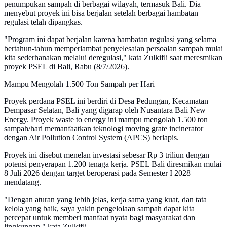
penumpukan sampah di berbagai wilayah, termasuk Bali. Dia
menyebut proyek ini bisa berjalan setelah berbagai hambatan
regulasi telah dipangkas.
"Program ini dapat berjalan karena hambatan regulasi yang selama
bertahun-tahun memperlambat penyelesaian persoalan sampah mulai
kita sederhanakan melalui deregulasi," kata Zulkifli saat meresmikan
proyek PSEL di Bali, Rabu (8/7/2026).
Mampu Mengolah 1.500 Ton Sampah per Hari
Proyek perdana PSEL ini berdiri di Desa Pedungan, Kecamatan
Dempasar Selatan, Bali yang digarap oleh Nusantara Bali New
Energy. Proyek waste to energy ini mampu mengolah 1.500 ton
sampah/hari memanfaatkan teknologi moving grate incinerator
dengan Air Pollution Control System (APCS) berlapis.
Proyek ini disebut menelan investasi sebesar Rp 3 triliun dengan
potensi penyerapan 1.200 tenaga kerja. PSEL Bali diresmikan mulai
8 Juli 2026 dengan target beroperasi pada Semester I 2028
mendatang.
"Dengan aturan yang lebih jelas, kerja sama yang kuat, dan tata
kelola yang baik, saya yakin pengelolaan sampah dapat kita
percepat untuk memberi manfaat nyata bagi masyarakat dan
lingkungan," kata Zulkifli.