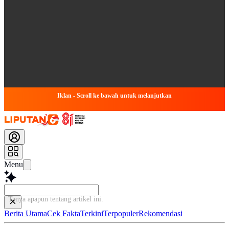
Iklan - Scroll ke bawah untuk melanjutkan
Menu
Tanya apapun tentang artikel ini...
Berita Utama
Cek Fakta
Terkini
Terpopuler
Rekomendasi