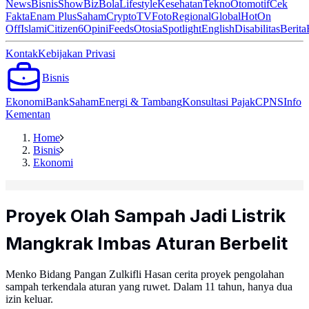
News
Bisnis
ShowBiz
Bola
Lifestyle
Kesehatan
Tekno
Otomotif
Cek
Fakta
Enam Plus
Saham
Crypto
TV
Foto
Regional
Global
Hot
On
Off
Islami
Citizen6
Opini
Feeds
Otosia
Spotlight
English
Disabilitas
Berita
Kontak
Kebijakan Privasi
Bisnis
Ekonomi
Bank
Saham
Energi & Tambang
Konsultasi Pajak
CPNS
Info
Kementan
Home
Bisnis
Ekonomi
Proyek Olah Sampah Jadi Listrik
Mangkrak Imbas Aturan Berbelit
Menko Bidang Pangan Zulkifli Hasan cerita proyek pengolahan
sampah terkendala aturan yang ruwet. Dalam 11 tahun, hanya dua
izin keluar.