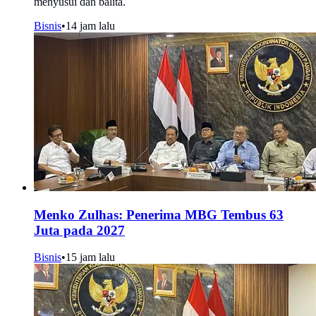
menyusui dan balita.
Bisnis
•
14 jam lalu
Menko Zulhas: Penerima MBG Tembus 63
Juta pada 2027
Bisnis
•
15 jam lalu