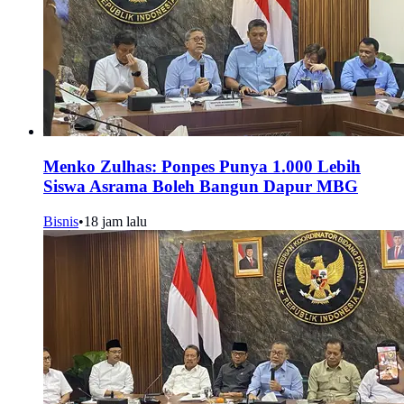
Menko Zulhas: Ponpes Punya 1.000 Lebih
Siswa Asrama Boleh Bangun Dapur MBG
Bisnis
•
18 jam lalu