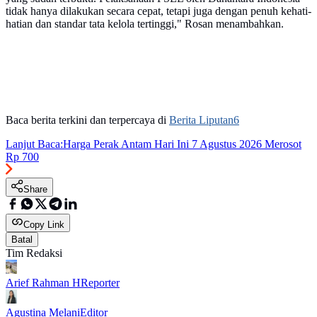
tidak hanya dilakukan secara cepat, tetapi juga dengan penuh kehati-
hatian dan standar tata kelola tertinggi," Rosan menambahkan.
Baca berita terkini dan terpercaya di
Berita Liputan6
Lanjut Baca:
Harga Perak Antam Hari Ini 7 Agustus 2026 Merosot
Rp 700
Share
Copy Link
Batal
Tim Redaksi
Arief Rahman H
Reporter
Agustina Melani
Editor