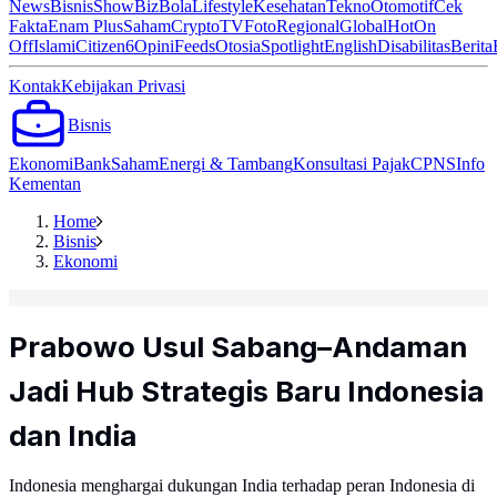
News
Bisnis
ShowBiz
Bola
Lifestyle
Kesehatan
Tekno
Otomotif
Cek
Fakta
Enam Plus
Saham
Crypto
TV
Foto
Regional
Global
Hot
On
Off
Islami
Citizen6
Opini
Feeds
Otosia
Spotlight
English
Disabilitas
Berita
Kontak
Kebijakan Privasi
Bisnis
Ekonomi
Bank
Saham
Energi & Tambang
Konsultasi Pajak
CPNS
Info
Kementan
Home
Bisnis
Ekonomi
Prabowo Usul Sabang–Andaman
Jadi Hub Strategis Baru Indonesia
dan India
Indonesia menghargai dukungan India terhadap peran Indonesia di