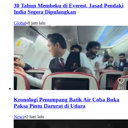
30 Tahun Membeku di Everest, Jasad Pendaki
India Segera Dipulangkan
Global
•
8 jam lalu
Kronologi Penumpang Batik Air Coba Buka
Paksa Pintu Darurat di Udara
News
•
2 hari lalu