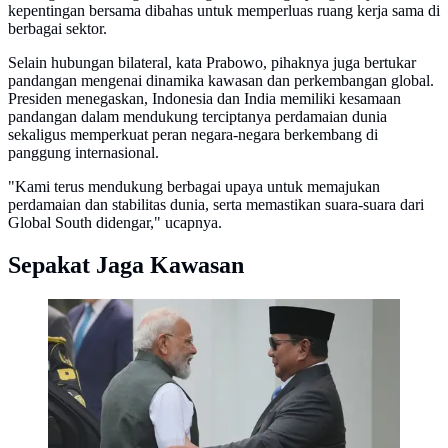
kepentingan bersama dibahas untuk memperluas ruang kerja sama di
berbagai sektor.
Selain hubungan bilateral, kata Prabowo, pihaknya juga bertukar
pandangan mengenai dinamika kawasan dan perkembangan global.
Presiden menegaskan, Indonesia dan India memiliki kesamaan
pandangan dalam mendukung terciptanya perdamaian dunia
sekaligus memperkuat peran negara-negara berkembang di
panggung internasional.
"Kami terus mendukung berbagai upaya untuk memajukan
perdamaian dan stabilitas dunia, serta memastikan suara-suara dari
Global South didengar," ucapnya.
Sepakat Jaga Kawasan
Presiden Prabowo Subianto menyambut Perdana
Menteri India Narendra Modi saat tiba di Istana
Merdeka, Jakarta, Selasa, 7 Juli 2026. (AP
Photo/Achmad Ibrahim)