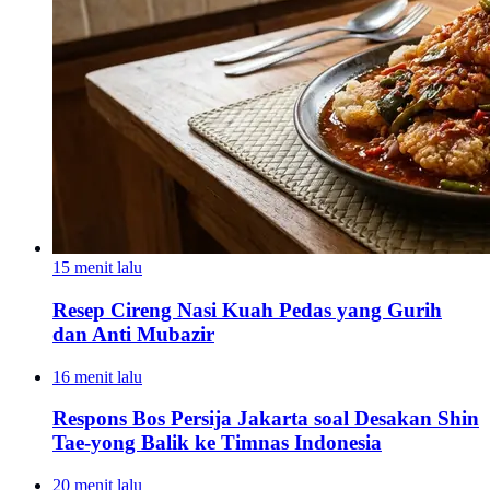
15 menit lalu
Resep Cireng Nasi Kuah Pedas yang Gurih
dan Anti Mubazir
16 menit lalu
Respons Bos Persija Jakarta soal Desakan Shin
Tae-yong Balik ke Timnas Indonesia
20 menit lalu