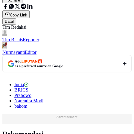
Share
Copy Link
Batal
Tim Redaksi
Tim Bisnis
Reporter
Nurmayanti
Editor
Add
as a preferred source on Google
India
BRICS
Prabowo
Narendra Modi
bakom
Advertisement