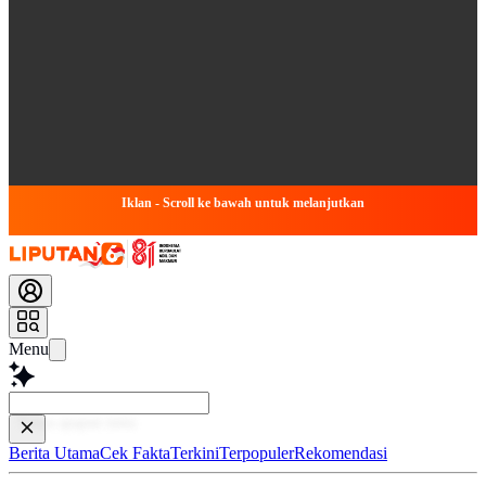
Iklan - Scroll ke bawah untuk melanjutkan
Menu
Baca le
Berita Utama
Cek Fakta
Terkini
Terpopuler
Rekomendasi