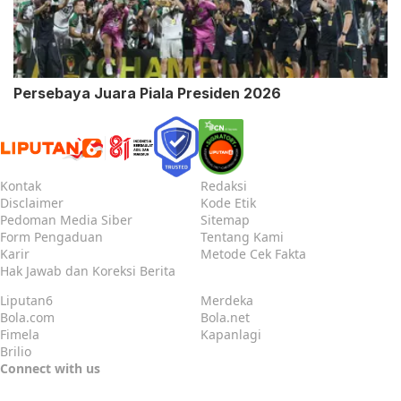
Persebaya Juara Piala Presiden 2026
Kontak
Redaksi
Disclaimer
Kode Etik
Pedoman Media Siber
Sitemap
Form Pengaduan
Tentang Kami
Karir
Metode Cek Fakta
Hak Jawab dan Koreksi Berita
Liputan6
Merdeka
Bola.com
Bola.net
Fimela
Kapanlagi
Brilio
Connect with us