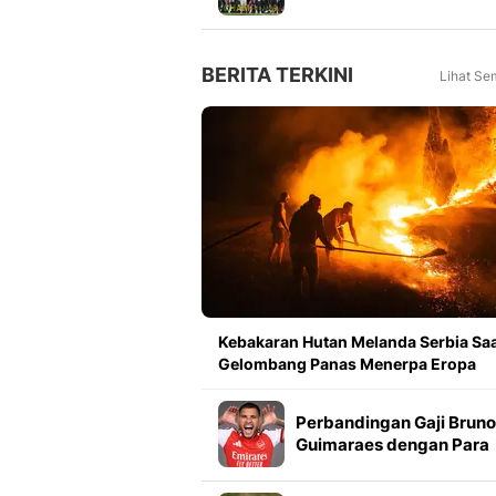
Meningkat 16 Persen dar
Tahun Lalu
BERITA TERKINI
Lihat Se
Kebakaran Hutan Melanda Serbia Sa
Gelombang Panas Menerpa Eropa
Perbandingan Gaji Bruno
Guimaraes dengan Para
Pemain Bintang Arsenal