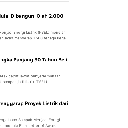
h awal.
Sport
Berita Bola Terkini, Ja
Klasemen, Hasil Liga
ulai Dibangun, Olah 2.000
njadi Energi Listrik (PSEL) menelan
 dan akan menyerap 1.500 tenaga kerja.
ngka Panjang 30 Tahun Beli
erak cepat lewat penyederhanaan
sampah jadi listrik (PSEL).
enggarap Proyek Listrik dari
 Pengolahan Sampah Menjadi Energi
kan menuju Final Letter of Award.