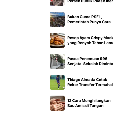
Persen Publik Puas Kiner
Prabowo
Bukan Cuma PSEL,
Pemerintah Punya Cara
Baru Tangani Sampah
Resep Ayam Crispy Mad
yang Renyah Tahan Lam
Pasca Penemuan 996
Senjata, Sekolah Dimint
Segera Disterilisasi
Thiago Almada Cetak
Rekor Transfer Termahal
Kembali ke River Plate
12 Cara Menghilangkan
Bau Amis di Tangan
Setelah Memasak, Bisa