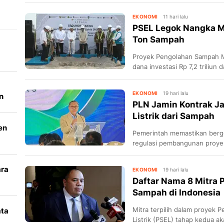
triliun ini bisa beroperasi lebi
EKONOMI
11 hari lalu
PSEL Legok Nangka M
Ton Sampah
Proyek Pengolahan Sampah Me
dana investasi Rp 7,2 triliun
EKONOMI
19 hari lalu
n
PLN Jamin Kontrak Ja
Listrik dari Sampah
en
Pemerintah memastikan berg
regulasi pembangunan proyek 
ara
EKONOMI
19 hari lalu
Daftar Nama 8 Mitra P
k
Sampah di Indonesia
Mitra terpilih dalam proyek
ata
Listrik (PSEL) tahap kedua a