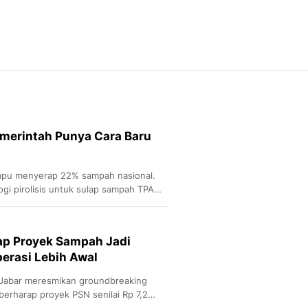
Feeds
Feeds Liputan6: Kumpul
Terbaru Harian
Otosia
Otosia
Spotlight
Berita Terkini, Kabar Te
Dan Dunia - Liputan6.
merintah Punya Cara Baru
English
Exploring Knowledge, T
En.Liputan6.com
mpu menyerap 22% sampah nasional.
Disabilitas
gi pirolisis untuk sulap sampah TPA
Disabilitas Berita Terkini
Harian, Berita Terbaru,
Berita
p Proyek Sampah Jadi
Berita Hari Ini Politik,
perasi Lebih Awal
Health
Kabar Berita Terbaru D
abar meresmikan groundbreaking
Diet, Herbal Terbaik
rharap proyek PSN senilai Rp 7,2