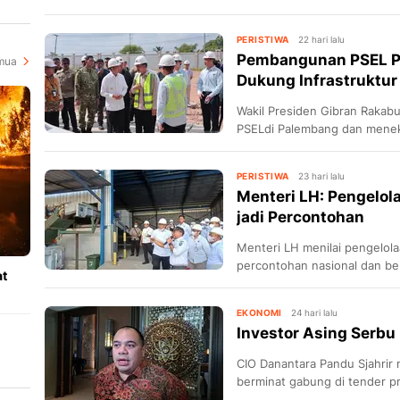
i
PERISTIWA
22 hari lalu
Pembangunan PSEL P
mua
Dukung Infrastruktur
Wakil Presiden Gibran Raka
PSELdi Palembang dan menek
PERISTIWA
23 hari lalu
Menteri LH: Pengelo
jadi Percontohan
Menteri LH menilai pengelol
percontohan nasional dan b
at
sumber energi alternatif.
EKONOMI
24 hari lalu
Investor Asing Serbu
CIO Danantara Pandu Sjahrir
berminat gabung di tender p