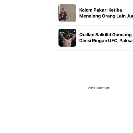
Pakai Bahan Dapur
Kolom Pakar: Ketika
Menolong Orang Lain Ju
Bisa Membuat Kita Lelah
Quillan Salkilld Guncang
Divisi Ringan UFC, Paksa
Mateusz Gamrot
Menyerah di Ronde
Pertama
Advertisement