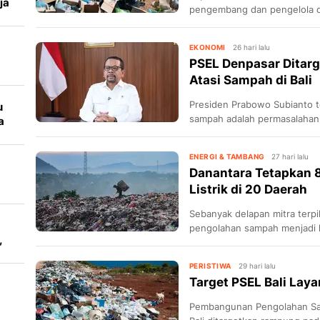
ja
pengembang dan pengelola 
menjadi energi listrik tahap 
EKONOMI
26 hari lalu
PSEL Denpasar Ditarg
Atasi Sampah di Bali
Presiden Prabowo Subianto 
u
sampah adalah permasalahan 
a
sesegera mungkin.
ENERGI & TAMBANG
27 hari lalu
Danantara Tetapkan 8
a
Listrik di 20 Daerah
Sebanyak delapan mitra terp
pengolahan sampah menjadi li
,
investasi Danantara.
PERISTIWA
29 hari lalu
Target PSEL Bali Laya
Pembangunan Pengolahan Samp