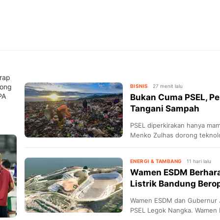
rap
rong
BISNIS
27 menit lalu
PA
Bukan Cuma PSEL, Pe
Tangani Sampah
PSEL diperkirakan hanya ma
Menko Zulhas dorong teknolo
jadi solar.
ENERGI & TAMBANG
11 hari lalu
Wamen ESDM Berhara
Listrik Bandung Bero
Wamen ESDM dan Gubernur J
PSEL Legok Nangka. Wamen be