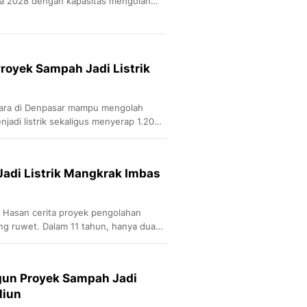
da 2028 dengan kapasitas mengolah
royek Sampah Jadi Listrik
ara di Denpasar mampu mengolah
jadi listrik sekaligus menyerap 1.200
adi Listrik Mangkrak Imbas
i Hasan cerita proyek pengolahan
ng ruwet. Dalam 11 tahun, hanya dua
gun Proyek Sampah Jadi
iliun