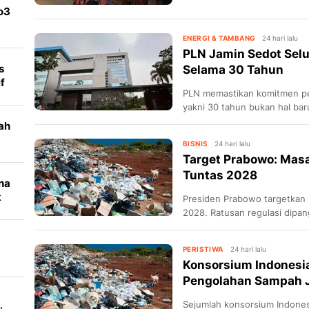
o3
it
ENERGI & TAMBANG
24 hari lalu
PLN Jamin Sedot Selu
s
Selama 30 Tahun
f
PLN memastikan komitmen pem
yakni 30 tahun bukan hal bar
ah
BISNIS
24 hari lalu
Target Prabowo: Mas
Tuntas 2028
na
k
Presiden Prabowo targetkan 
2028. Ratusan regulasi dipang
proyek PSEL
PERISTIWA
24 hari lalu
Konsorsium Indonesi
Pengolahan Sampah Ja
Sejumlah konsorsium Indonesi