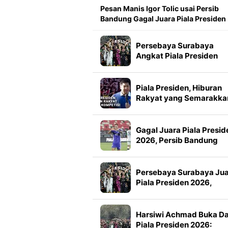
Pesan Manis Igor Tolic usai Persib
Bandung Gagal Juara Piala Presiden
Persebaya Surabaya
Angkat Piala Presiden
2026, Francisco Rivera:
Kini Kami Lebih Percaya
Diri
Piala Presiden, Hiburan
Rakyat yang Semarakka
Jeda Kompetisi
Gagal Juara Piala Presid
2026, Persib Bandung
Petik Banyak Pelajaran
Persebaya Surabaya Ju
Piala Presiden 2026,
Manajemen Imbau Bone
Tak Konvoi
Harsiwi Achmad Buka D
Piala Presiden 2026: