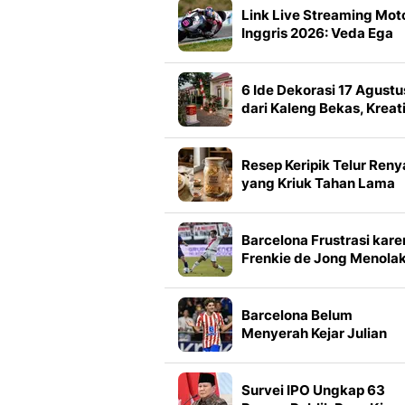
Link Live Streaming Mot
Inggris 2026: Veda Ega
Pratama Berusaha Bangk
6 Ide Dekorasi 17 Agustu
dari Kaleng Bekas, Kreati
dan Mudah Dibuat di
Rumah
Resep Keripik Telur Reny
yang Kriuk Tahan Lama
Barcelona Frustrasi kare
Frenkie de Jong Menola
Operasi untuk Pulihkan
Cedera
Barcelona Belum
Menyerah Kejar Julian
Alvarez
Survei IPO Ungkap 63