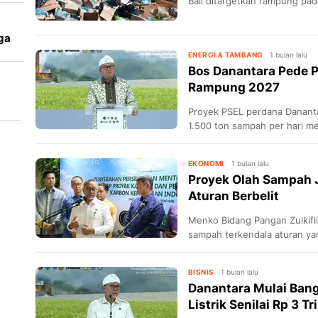
Bali ditargetkan rampung pa
1.500 ton sampah per hari.
ga
ENERGI & TAMBANG
1 bulan lalu
Bos Danantara Pede P
Rampung 2027
Proyek PSEL perdana Danant
1.500 ton sampah per hari men
tenaga kerja.
EKONOMI
1 bulan lalu
Proyek Olah Sampah J
Aturan Berbelit
Menko Bidang Pangan Zulkifl
sampah terkendala aturan ya
izin keluar.
BISNIS
1 bulan lalu
Danantara Mulai Ban
Listrik Senilai Rp 3 Tr