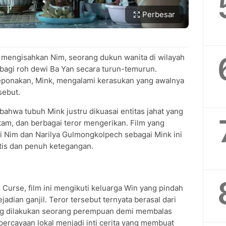
Perbesar
 mengisahkan Nim, seorang dukun wanita di wilayah
bagi roh dewi Ba Yan secara turun-temurun.
eponakan, Mink, mengalami kerasukan yang awalnya
sebut.
 bahwa tubuh Mink justru dikuasai entitas jahat yang
itam, dan berbagai teror mengerikan. Film yang
 Nim dan Narilya Gulmongkolpech sebagai Mink ini
stis dan penuh ketegangan.
 Curse, film ini mengikuti keluarga Win yang pindah
adian ganjil. Teror tersebut ternyata berasal dari
yang dilakukan seorang perempuan demi membalas
percayaan lokal menjadi inti cerita yang membuat