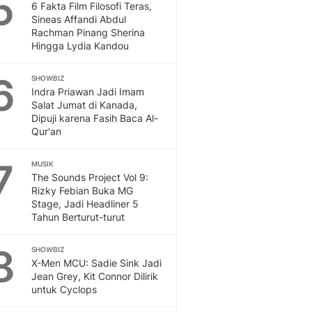
5
6 Fakta Film Filosofi Teras,
Sineas Affandi Abdul
Rachman Pinang Sherina
Hingga Lydia Kandou
6
SHOWBIZ
Indra Priawan Jadi Imam
Salat Jumat di Kanada,
Dipuji karena Fasih Baca Al-
Qur'an
7
MUSIK
The Sounds Project Vol 9:
Rizky Febian Buka MG
Stage, Jadi Headliner 5
Tahun Berturut-turut
8
SHOWBIZ
X-Men MCU: Sadie Sink Jadi
Jean Grey, Kit Connor Dilirik
untuk Cyclops