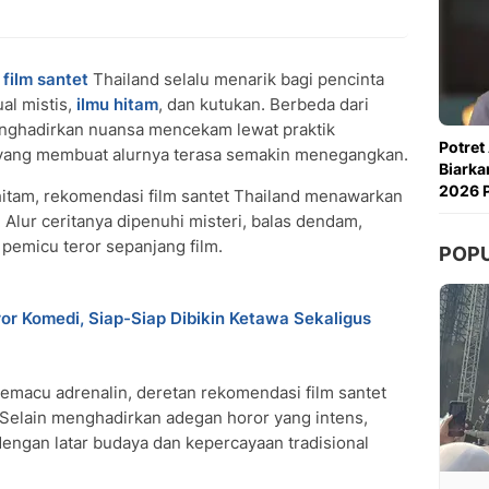
film
santet
Thailand selalu menarik bagi pencinta
al mistis,
ilmu hitam
, dan kutukan. Berbeda dari
enghadirkan nuansa mencekam lewat praktik
Potret
 yang membuat alurnya terasa semakin menegangkan.
Biarka
2026 P
itam, rekomendasi film santet Thailand menawarkan
lur ceritanya dipenuhi misteri, balas dendam,
 pemicu teror sepanjang film.
POP
or Komedi, Siap-Siap Dibikin Ketawa Sekaligus
emacu adrenalin, deretan rekomendasi film santet
. Selain menghadirkan adegan horor yang intens,
dengan latar budaya dan kepercayaan tradisional