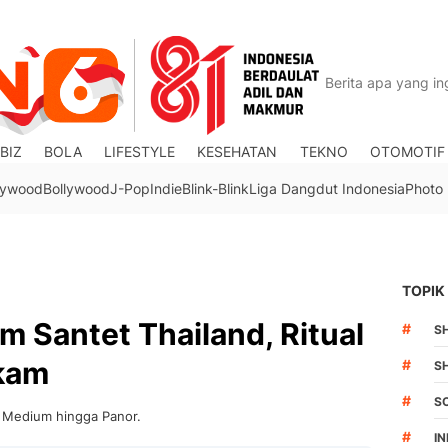
BIZ
BOLA
LIFESTYLE
KESEHATAN
TEKNO
OTOMOTIF
lywood
Bollywood
J-Pop
Indie
Blink-Blink
Liga Dangdut Indonesia
Photo
TOPIK
m Santet Thailand, Ritual
#
S
kam
#
S
#
S
e Medium hingga Panor.
#
I