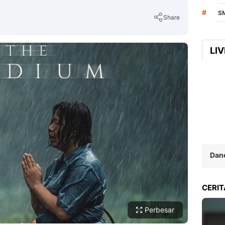
#
S
Share
LI
Copy Link
Dan
CERIT
Perbesar