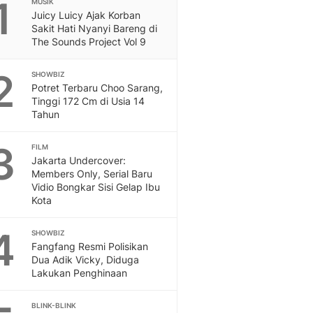
1
Sport
MUSIK
Juicy Luicy Ajak Korban
Berita Bola Terkini, Ja
Sakit Hati Nyanyi Bareng di
Klasemen, Hasil Liga
The Sounds Project Vol 9
2
SHOWBIZ
Potret Terbaru Choo Sarang,
Tinggi 172 Cm di Usia 14
Tahun
3
FILM
Jakarta Undercover:
Members Only, Serial Baru
Vidio Bongkar Sisi Gelap Ibu
Kota
4
SHOWBIZ
Fangfang Resmi Polisikan
Dua Adik Vicky, Diduga
Lakukan Penghinaan
BLINK-BLINK