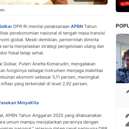
din.
POP
Golkar
DPR RI menilai pelaksanaan
APBN
Tahun
tas perekonomian nasional di tengah masa transisi
nomi global. Meski demikian, pemerintah diminta
serta menjelaskan strategi pengelolaan utang dan
isi fiskal tetap sehat.
ai Golkar, Puteri Anetta Komarudin, mengatakan
n fungsinya sebagai instrumen menjaga stabilitas
tumbuhan ekonomi sebesar 5,11 persen, meningkat
flasi yang terkendali di level 2,92 persen.
Pasokan MinyaKita
al, APBN Tahun Anggaran 2025 yang dilaksanakan
ecara umum mampu menjalankan perannya dengan
nomian nasional,” jelasnya dalam rapat paripurna DPR