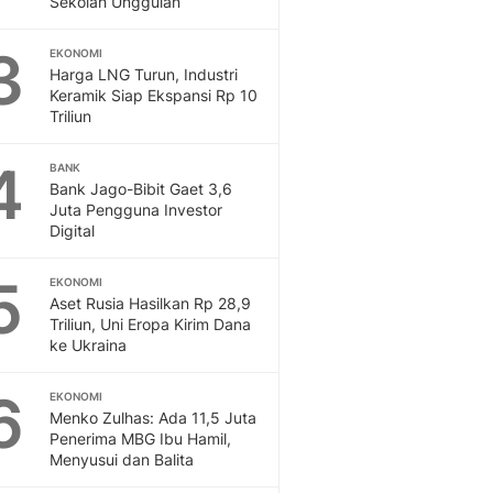
Sekolah Unggulan
Sport
Berita Bola Terkini, Ja
3
Klasemen, Hasil Liga
EKONOMI
Harga LNG Turun, Industri
Keramik Siap Ekspansi Rp 10
Triliun
4
BANK
Bank Jago-Bibit Gaet 3,6
Juta Pengguna Investor
Digital
5
EKONOMI
Aset Rusia Hasilkan Rp 28,9
Triliun, Uni Eropa Kirim Dana
ke Ukraina
6
EKONOMI
Menko Zulhas: Ada 11,5 Juta
Penerima MBG Ibu Hamil,
Menyusui dan Balita