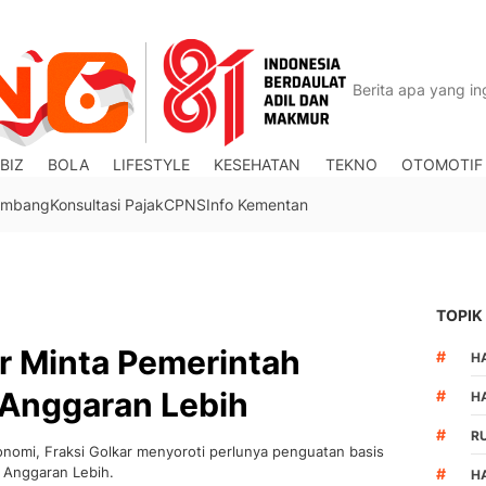
BIZ
BOLA
LIFESTYLE
KESEHATAN
TEKNO
OTOMOTIF
Tambang
Konsultasi Pajak
CPNS
Info Kementan
TOPIK
r Minta Pemerintah
#
HA
 Anggaran Lebih
#
H
#
R
onomi, Fraksi Golkar menyoroti perlunya penguatan basis
 Anggaran Lebih.
#
H