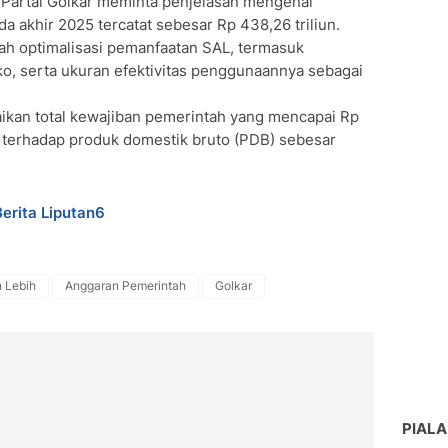
i Partai Golkar meminta penjelasan mengenai
a akhir 2025 tercatat sebesar Rp 438,26 triliun.
ah optimalisasi pemanfaatan SAL, termasuk
iko, serta ukuran efektivitas penggunaannya sebagai
aikan total kewajiban pemerintah yang mencapai Rp
ng terhadap produk domestik bruto (PDB) sebesar
Berita Liputan6
 Lebih
Anggaran Pemerintah
Golkar
PIALA