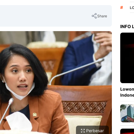
#
L
Share
INFO
Copy Link
Lowong
Indone
Perbesar