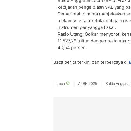
Saldo Anggaran Lebih (SAL): Fraks
kebijakan pengelolaan SAL yang pad
Pemerintah diminta menjelaskan ar
mekanisme tata kelola, mitigasi ris
instrumen penyangga fiskal.
Rasio Utang: Golkar menyoroti ken
11.527,29 triliun dengan rasio uta
40,54 persen.
Baca berita terkini dan terpercaya di
apbn
APBN 2025
Saldo Anggaran