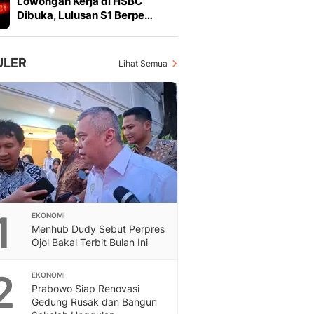
Lowongan Kerja di HSBC
Feeds
Dibuka, Lulusan S1 Berpe…
Feeds Liputan6: Kumpul
Terbaru Harian
Otosia
ULER
Lihat Semua
Otosia
Spotlight
Berita Terkini, Kabar Te
Dan Dunia - Liputan6.
English
Exploring Knowledge, T
En.Liputan6.com
Disabilitas
Disabilitas Berita Terkini
1
EKONOMI
Harian, Berita Terbaru,
Menhub Dudy Sebut Perpres
Berita
Ojol Bakal Terbit Bulan Ini
Berita Hari Ini Politik,
Health
2
EKONOMI
Kabar Berita Terbaru D
Prabowo Siap Renovasi
Diet, Herbal Terbaik
Gedung Rusak dan Bangun