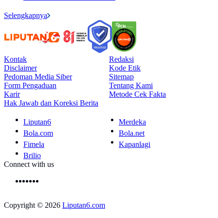
Selengkapnya
Kontak
Redaksi
Disclaimer
Kode Etik
Pedoman Media Siber
Sitemap
Form Pengaduan
Tentang Kami
Karir
Metode Cek Fakta
Hak Jawab dan Koreksi Berita
Liputan6
Merdeka
Bola.com
Bola.net
Fimela
Kapanlagi
Brilio
Connect with us
Copyright © 2026
Liputan6.com