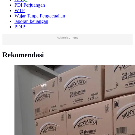
PDI Perjuangan
WTP
Wajar Tanpa Pengecualian
laporan keuangan
PDIP
Advertisement
Rekomendasi