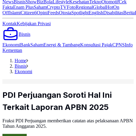
News
Bisnis
ShowBiz
Bola
Lifestyle
Kesehatan
Tekno
Otomotif
Cek
Fakta
Enam Plus
Saham
Crypto
TV
Foto
Regional
Global
Hot
On
Off
Islami
Citizen6
Opini
Feeds
Otosia
Spotlight
English
Disabilitas
Berita
Kontak
Kebijakan Privasi
Bisnis
Ekonomi
Bank
Saham
Energi & Tambang
Konsultasi Pajak
CPNS
Info
Kementan
Home
Bisnis
Ekonomi
PDI Perjuangan Soroti Hal Ini
Terkait Laporan APBN 2025
Fraksi PDI Perjuangan memberikan catatan atas pelaksanaan APBN
Tahun Anggaran 2025.