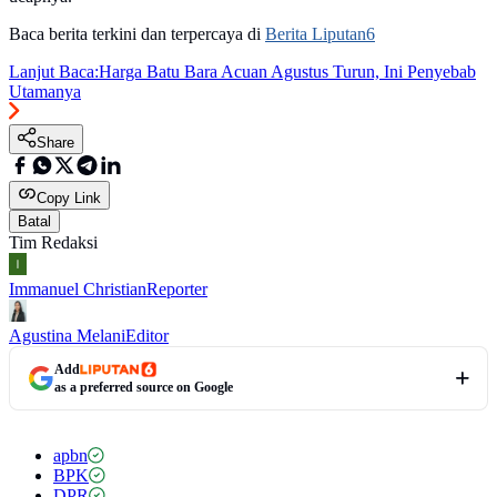
Baca berita terkini dan terpercaya di
Berita Liputan6
Lanjut Baca:
Harga Batu Bara Acuan Agustus Turun, Ini Penyebab
Utamanya
Share
Copy Link
Batal
Tim Redaksi
Immanuel Christian
Reporter
Agustina Melani
Editor
Add
as a preferred source on Google
apbn
BPK
DPR