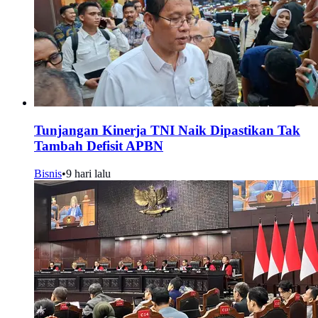
Tunjangan Kinerja TNI Naik Dipastikan Tak
Tambah Defisit APBN
Bisnis
•
9 hari lalu