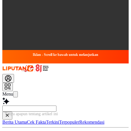
Iklan - Scroll ke bawah untuk melanjutkan
Menu
Tanya apapun tentang artikel ini...
Berita Utama
Cek Fakta
Terkini
Terpopuler
Rekomendasi