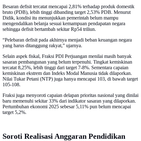
Besaran defisit tercatat mencapai 2,81% terhadap produk domestik
bruto (PDB), lebih tinggi dibanding target 2,53% PDB. Menurut
Didik, kondisi itu menunjukkan pemerintah belum mampu
mengendalikan belanja sesuai kemampuan pendapatan negara
sehingga defisit bertambah sekitar Rp54 triliun.
“Pelebaran defisit pada akhirnya menjadi beban keuangan negara
yang harus ditanggung rakyat,” ujarnya.
Selain aspek fiskal, Fraksi PDI Perjuangan menilai masih banyak
sasaran pembangunan yang belum terpenuhi. Tingkat kemiskinan
tercatat 8,25%, lebih tinggi dari target 7-8%. Sementara capaian
kemiskinan ekstrem dan Indeks Modal Manusia tidak dilaporkan.
Nilai Tukar Petani (NTP) juga hanya mencapai 103, di bawah target
105-108.
Fraksi juga menyoroti capaian delapan prioritas nasional yang dinilai
baru memenuhi sekitar 33% dari indikator sasaran yang dilaporkan.
Pertumbuhan ekonomi 2025 sebesar 5,11% pun belum mencapai
target 5,2%.
Soroti Realisasi Anggaran Pendidikan