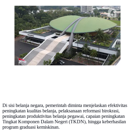
Pemandangan Gedung Nusantara atau Gedung Kura-
Kura di Kompleks Parlemen, Senayan, Jakarta, Kamis
(19/5/2022). DPR RI menganggarkan Rp 4,5 miliar
untuk pengecatan, waterproofing, dan sejumlah
komponen terkait dome Gedung Kura-Kura.
(Liputan6.com/Angga Yuniar)
Di sisi belanja negara, pemerintah diminta menjelaskan efektivitas
peningkatan kualitas belanja, pelaksanaan reformasi birokrasi,
peningkatan produktivitas belanja pegawai, capaian peningkatan
Tingkat Komponen Dalam Negeri (TKDN), hingga keberhasilan
program graduasi kemiskinan.