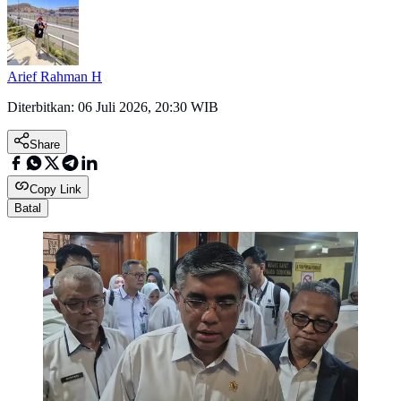
Arief Rahman H
Diterbitkan:
06 Juli 2026, 20:30 WIB
Share
Copy Link
Batal