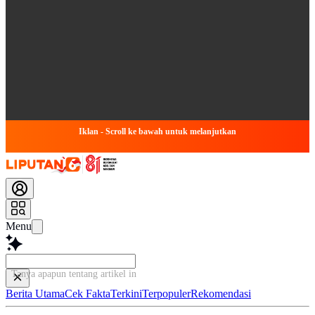
Iklan - Scroll ke bawah untuk melanjutkan
Menu
Tanya apapun tentang artikel ini...
Berita Utama
Cek Fakta
Terkini
Terpopuler
Rekomendasi