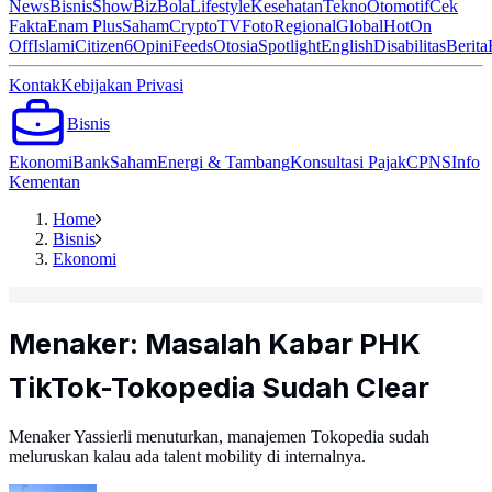
News
Bisnis
ShowBiz
Bola
Lifestyle
Kesehatan
Tekno
Otomotif
Cek
Fakta
Enam Plus
Saham
Crypto
TV
Foto
Regional
Global
Hot
On
Off
Islami
Citizen6
Opini
Feeds
Otosia
Spotlight
English
Disabilitas
Berita
Kontak
Kebijakan Privasi
Bisnis
Ekonomi
Bank
Saham
Energi & Tambang
Konsultasi Pajak
CPNS
Info
Kementan
Home
Bisnis
Ekonomi
Menaker: Masalah Kabar PHK
TikTok-Tokopedia Sudah Clear
Menaker Yassierli menuturkan, manajemen Tokopedia sudah
meluruskan kalau ada talent mobility di internalnya.