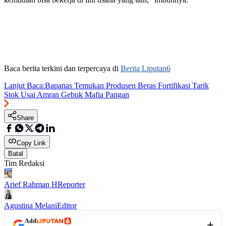
Baca berita terkini dan terpercaya di
Berita Liputan6
Lanjut Baca:
Bapanas Temukan Produsen Beras Fortifikasi Tarik
Stok Usai Amran Gebuk Mafia Pangan
Share
Copy Link
Batal
Tim Redaksi
Arief Rahman H
Reporter
Agustina Melani
Editor
Add