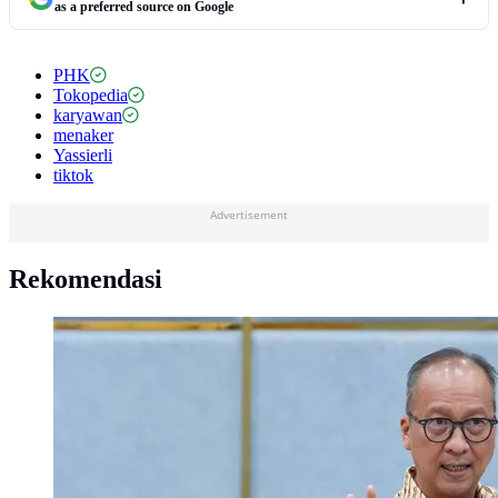
as a preferred source on Google
PHK
Tokopedia
karyawan
menaker
Yassierli
tiktok
Advertisement
Rekomendasi