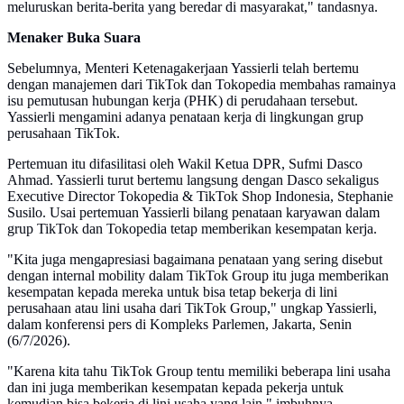
meluruskan berita-berita yang beredar di masyarakat," tandasnya.
Menaker Buka Suara
Sebelumnya, Menteri Ketenagakerjaan Yassierli telah bertemu
dengan manajemen dari TikTok dan Tokopedia membahas ramainya
isu pemutusan hubungan kerja (PHK) di perudahaan tersebut.
Yassierli mengamini adanya penataan kerja di lingkungan grup
perusahaan TikTok.
Pertemuan itu difasilitasi oleh Wakil Ketua DPR, Sufmi Dasco
Ahmad. Yassierli turut bertemu langsung dengan Dasco sekaligus
Executive Director Tokopedia & TikTok Shop Indonesia, Stephanie
Susilo. Usai pertemuan Yassierli bilang penataan karyawan dalam
grup TikTok dan Tokopedia tetap memberikan kesempatan kerja.
"Kita juga mengapresiasi bagaimana penataan yang sering disebut
dengan internal mobility dalam TikTok Group itu juga memberikan
kesempatan kepada mereka untuk bisa tetap bekerja di lini
perusahaan atau lini usaha dari TikTok Group," ungkap Yassierli,
dalam konferensi pers di Kompleks Parlemen, Jakarta, Senin
(6/7/2026).
"Karena kita tahu TikTok Group tentu memiliki beberapa lini usaha
dan ini juga memberikan kesempatan kepada pekerja untuk
kemudian bisa bekerja di lini usaha yang lain," imbuhnya.