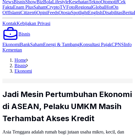
News
Bisnis
ShowBiz
Bola
Lifestyle
Kesehatan
Tekno
Otomotif
Cek
Fakta
Enam Plus
Saham
Crypto
TV
Foto
Regional
Global
Hot
On
Off
Islami
Citizen6
Opini
Feeds
Otosia
Spotlight
English
Disabilitas
Berita
Kontak
Kebijakan Privasi
Bisnis
Ekonomi
Bank
Saham
Energi & Tambang
Konsultasi Pajak
CPNS
Info
Kementan
Home
Bisnis
Ekonomi
Jadi Mesin Pertumbuhan Ekonomi
di ASEAN, Pelaku UMKM Masih
Terhambat Akses Kredit
Asia Tenggara adalah rumah bagi jutaan usaha mikro, kecil, dan