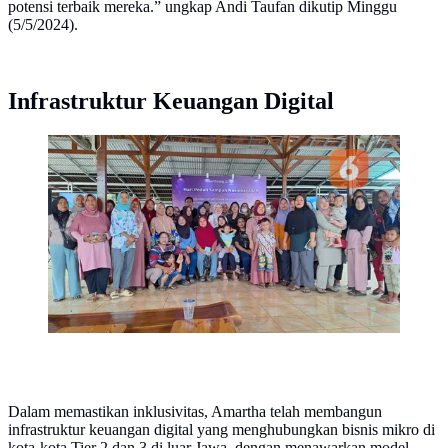
potensi terbaik mereka.” ungkap Andi Taufan dikutip Minggu
(5/5/2024).
Infrastruktur Keuangan Digital
Masyarakat Teluk Naga Tangerang yang mengikuti
sosialisasi pengelolaan sampah dari Amartha. (Foto:
Liputan6/Ditha Kirani)
Dalam memastikan inklusivitas, Amartha telah membangun
infrastruktur keuangan digital yang menghubungkan bisnis mikro di
kota-kota Tier 2 dan 3 di luar Jawa, dengan menawarkan model