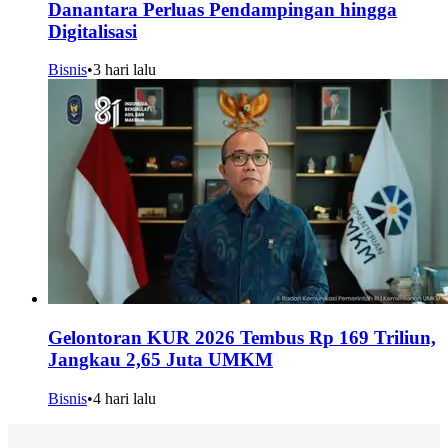
Danantara Perluas Pendampingan hingga
Digitalisasi
Bisnis
•
3 hari lalu
Gelontoran KUR 2026 Tembus Rp 169 Triliun,
Jangkau 2,65 Juta UMKM
Bisnis
•
4 hari lalu