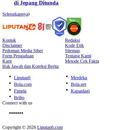
di Jepang Ditunda
Selengkapnya
Kontak
Redaksi
Disclaimer
Kode Etik
Pedoman Media Siber
Sitemap
Form Pengaduan
Tentang Kami
Karir
Metode Cek Fakta
Hak Jawab dan Koreksi Berita
Liputan6
Merdeka
Bola.com
Bola.net
Fimela
Kapanlagi
Brilio
Connect with us
Copyright © 2026
Liputan6.com