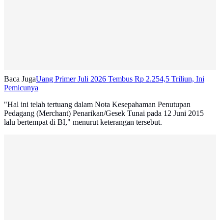
Baca Juga
Uang Primer Juli 2026 Tembus Rp 2.254,5 Triliun, Ini
Pemicunya
"Hal ini telah tertuang dalam Nota Kesepahaman Penutupan
Pedagang (Merchant) Penarikan/Gesek Tunai pada 12 Juni 2015
lalu bertempat di BI," menurut keterangan tersebut.