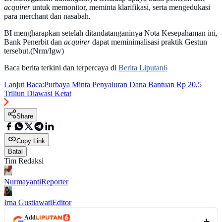
acquirer
untuk memonitor, meminta klarifikasi, serta mengedukasi
para merchant dan nasabah.
BI mengharapkan setelah ditandatanganinya Nota Kesepahaman ini,
Bank Penerbit dan
acquirer
dapat meminimalisasi praktik Gestun
tersebut.(Nrm/Igw)
Baca berita terkini dan terpercaya di
Berita Liputan6
Lanjut Baca:
Purbaya Minta Penyaluran Dana Bantuan Rp 20,5
Triliun Diawasi Ketat
Share
Copy Link
Batal
Tim Redaksi
Nurmayanti
Reporter
Irna Gustiawati
Editor
Add