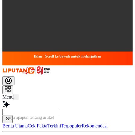
Iklan - Scroll ke bawah untuk melanjutkan
Menu
Tanya apapun tentang artikel ini...
Berita Utama
Cek Fakta
Terkini
Terpopuler
Rekomendasi