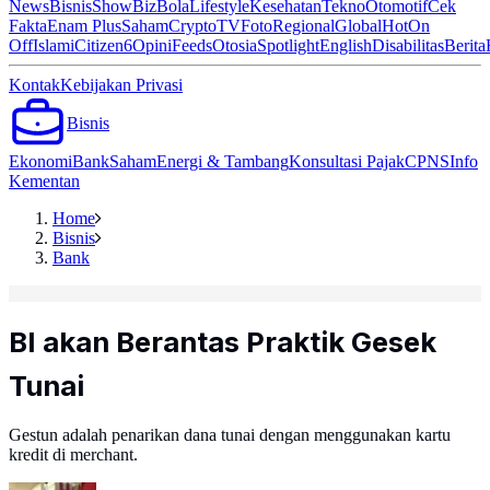
News
Bisnis
ShowBiz
Bola
Lifestyle
Kesehatan
Tekno
Otomotif
Cek
Fakta
Enam Plus
Saham
Crypto
TV
Foto
Regional
Global
Hot
On
Off
Islami
Citizen6
Opini
Feeds
Otosia
Spotlight
English
Disabilitas
Berita
Kontak
Kebijakan Privasi
Bisnis
Ekonomi
Bank
Saham
Energi & Tambang
Konsultasi Pajak
CPNS
Info
Kementan
Home
Bisnis
Bank
BI akan Berantas Praktik Gesek
Tunai
Gestun adalah penarikan dana tunai dengan menggunakan kartu
kredit di merchant.