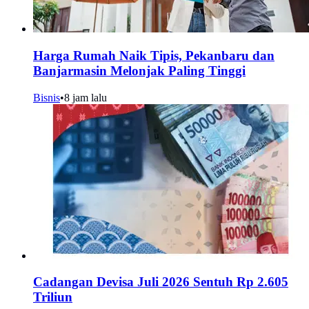
Harga Rumah Naik Tipis, Pekanbaru dan
Banjarmasin Melonjak Paling Tinggi
Bisnis
•
8 jam lalu
Cadangan Devisa Juli 2026 Sentuh Rp 2.605
Triliun