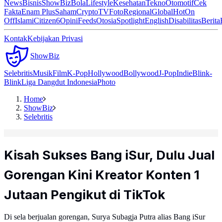
News
Bisnis
ShowBiz
Bola
Lifestyle
Kesehatan
Tekno
Otomotif
Cek
Fakta
Enam Plus
Saham
Crypto
TV
Foto
Regional
Global
Hot
On
Off
Islami
Citizen6
Opini
Feeds
Otosia
Spotlight
English
Disabilitas
Berita
Kontak
Kebijakan Privasi
ShowBiz
Selebritis
Musik
Film
K-Pop
Hollywood
Bollywood
J-Pop
Indie
Blink-
Blink
Liga Dangdut Indonesia
Photo
Home
ShowBiz
Selebritis
Kisah Sukses Bang iSur, Dulu Jual
Gorengan Kini Kreator Konten 1
Jutaan Pengikut di TikTok
Di sela berjualan gorengan, Surya Subagja Putra alias Bang iSur