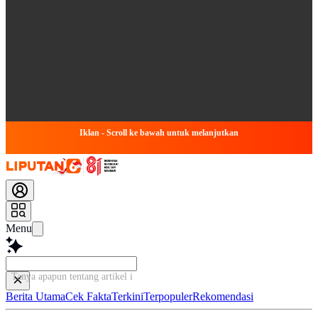
Iklan - Scroll ke bawah untuk melanjutkan
Menu
Tanya apapun tentang artikel ini...
Berita Utama
Cek Fakta
Terkini
Terpopuler
Rekomendasi