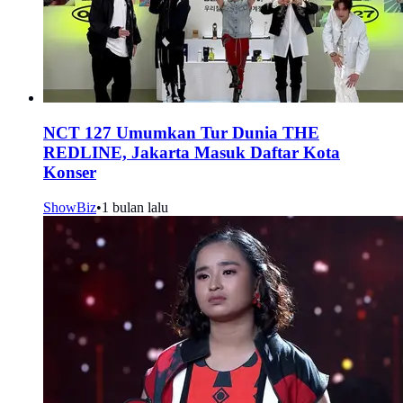
NCT 127 Umumkan Tur Dunia THE
REDLINE, Jakarta Masuk Daftar Kota
Konser
ShowBiz
•
1 bulan lalu