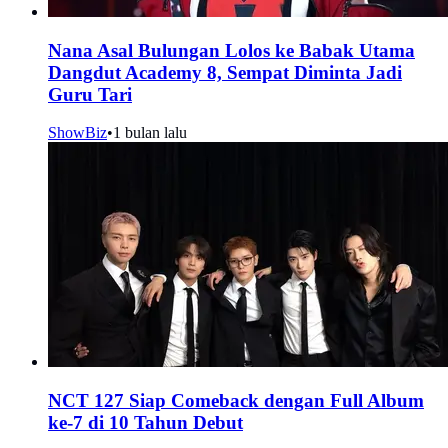
Nana Asal Bulungan Lolos ke Babak Utama
Dangdut Academy 8, Sempat Diminta Jadi
Guru Tari
ShowBiz
•
1 bulan lalu
NCT 127 Siap Comeback dengan Full Album
ke-7 di 10 Tahun Debut