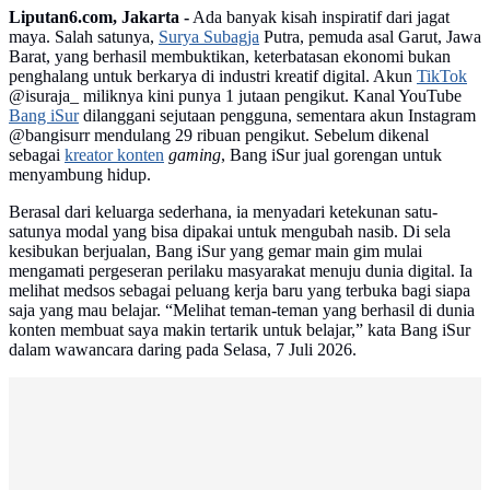
Liputan6.com, Jakarta -
Ada banyak kisah inspiratif dari jagat
maya. Salah satunya,
Surya Subagja
Putra, pemuda asal Garut, Jawa
Barat, yang berhasil membuktikan, keterbatasan ekonomi bukan
penghalang untuk berkarya di industri kreatif digital. Akun
TikTok
@isuraja_ miliknya kini punya 1 jutaan pengikut. Kanal YouTube
Bang iSur
dilanggani sejutaan pengguna, sementara akun Instagram
@bangisurr mendulang 29 ribuan pengikut. Sebelum dikenal
sebagai
kreator konten
gaming
, Bang iSur jual gorengan untuk
menyambung hidup.
Berasal dari keluarga sederhana, ia menyadari ketekunan satu-
satunya modal yang bisa dipakai untuk mengubah nasib. Di sela
kesibukan berjualan, Bang iSur yang gemar main gim mulai
mengamati pergeseran perilaku masyarakat menuju dunia digital. Ia
melihat medsos sebagai peluang kerja baru yang terbuka bagi siapa
saja yang mau belajar. “Melihat teman-teman yang berhasil di dunia
konten membuat saya makin tertarik untuk belajar,” kata Bang iSur
dalam wawancara daring pada Selasa, 7 Juli 2026.