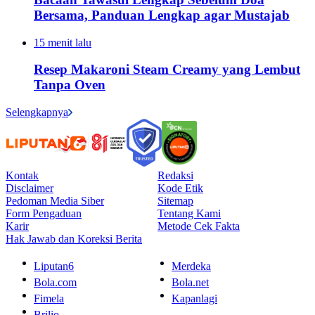
Bersama, Panduan Lengkap agar Mustajab
15 menit lalu
Resep Makaroni Steam Creamy yang Lembut
Tanpa Oven
Selengkapnya
Kontak
Redaksi
Disclaimer
Kode Etik
Pedoman Media Siber
Sitemap
Form Pengaduan
Tentang Kami
Karir
Metode Cek Fakta
Hak Jawab dan Koreksi Berita
Liputan6
Merdeka
Bola.com
Bola.net
Fimela
Kapanlagi
Brilio