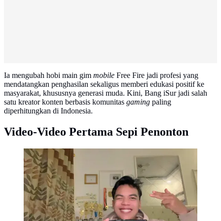
Ia mengubah hobi main gim
mobile
Free Fire jadi profesi yang
mendatangkan penghasilan sekaligus memberi edukasi positif ke
masyarakat, khususnya generasi muda. Kini, Bang iSur jadi salah
satu kreator konten berbasis komunitas
gaming
paling
diperhitungkan di Indonesia.
Video-Video Pertama Sepi Penonton
Di sela berjualan gorengan, Surya Subagja Putra alias
Bang iSur yang gemar main gim mengamati pergeseran
perilaku masyarakat menuju dunia digital.