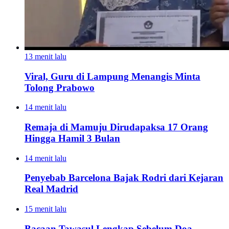
13 menit lalu
Viral, Guru di Lampung Menangis Minta
Tolong Prabowo
14 menit lalu
Remaja di Mamuju Dirudapaksa 17 Orang
Hingga Hamil 3 Bulan
14 menit lalu
Penyebab Barcelona Bajak Rodri dari Kejaran
Real Madrid
15 menit lalu
Bacaan Tawasul Lengkap Sebelum Doa