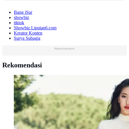
Bang iSur
showbiz
tiktok
Showbiz Liputan6.com
Kreator Konten
Surya Subagja
Advertisement
Rekomendasi