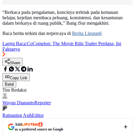
“Berkaca pada pengalaman, kuncinya terletak pada kemauan
belajar, kejelian membaca peluang, konsistensi, dan kesantunan
dalam berkarya di ruang publik,” Bang iSur mengakhiri.
Baca berita terkini dan terpercaya di
Berita Liputan6
Lanjut Baca:
CoComelon: The Movie Rilis Trailer Perdana, Ini
Faktanya
Share
Copy Link
Batal
Tim Redaksi
Wayan Diananto
Reporter
Ratnaning Asih
Editor
Add
as a preferred source on Google