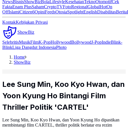
News
Bisnis
ShowBiz
Bola
Lifestyle
Kesehatan
Tekno
Otomotif
Cek
Fakta
Enam Plus
Saham
Crypto
TV
Foto
Regional
Global
Hot
On
Off
Islami
Citizen6
Opini
Feeds
Otosia
Spotlight
English
Disabilitas
Berita
Kontak
Kebijakan Privasi
ShowBiz
Selebritis
Musik
Film
K-Pop
Hollywood
Bollywood
J-Pop
Indie
Blink-
Blink
Liga Dangdut Indonesia
Photo
Home
ShowBiz
Lee Sung Min, Koo Kyo Hwan, dan
Yoon Kyung Ho Bintangi Film
Thriller Politik 'CARTEL'
Lee Sung Min, Koo Kyo Hwan, dan Yoon Kyung Ho dipastikan
membintangi film CARTEL, thriller politik berlatar era rezim