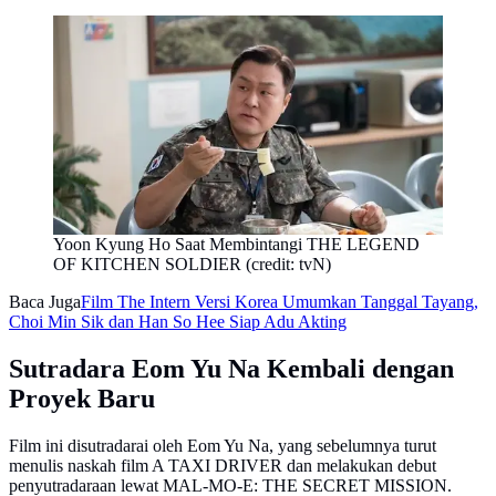
Yoon Kyung Ho Saat Membintangi THE LEGEND
OF KITCHEN SOLDIER (credit: tvN)
Baca Juga
Film The Intern Versi Korea Umumkan Tanggal Tayang,
Choi Min Sik dan Han So Hee Siap Adu Akting
Sutradara Eom Yu Na Kembali dengan
Proyek Baru
Film ini disutradarai oleh Eom Yu Na, yang sebelumnya turut
menulis naskah film A TAXI DRIVER dan melakukan debut
penyutradaraan lewat MAL-MO-E: THE SECRET MISSION.