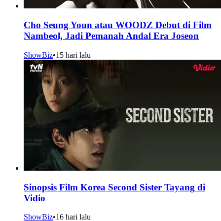
Cho Seung Youn atau WOODZ Debut di Film
Nambeol, Jadi Pemanah Andal Era Joseon
ShowBiz
•
15 hari lalu
Sinopsis Film Korea Second Sister Tayang di
Vidio
ShowBiz
•
16 hari lalu