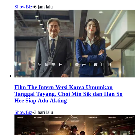
ShowBiz
•
6 jam lalu
Film The Intern Versi Korea Umumkan
Tanggal Tayang, Choi Min Sik dan Han So
Hee Siap Adu Akting
ShowBiz
•
3 hari lalu