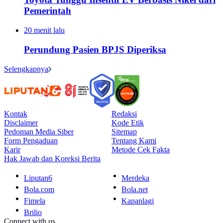
Pemerintah
20 menit lalu
Perundung Pasien BPJS Diperiksa
Selengkapnya
Kontak
Redaksi
Disclaimer
Kode Etik
Pedoman Media Siber
Sitemap
Form Pengaduan
Tentang Kami
Karir
Metode Cek Fakta
Hak Jawab dan Koreksi Berita
Liputan6
Merdeka
Bola.com
Bola.net
Fimela
Kapanlagi
Brilio
Connect with us