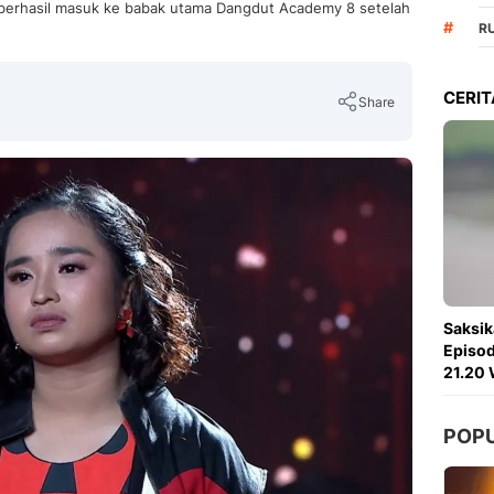
 berhasil masuk ke babak utama Dangdut Academy 8 setelah
#
R
CERIT
Share
Copy Link
Saksik
Episod
21.20 
POP