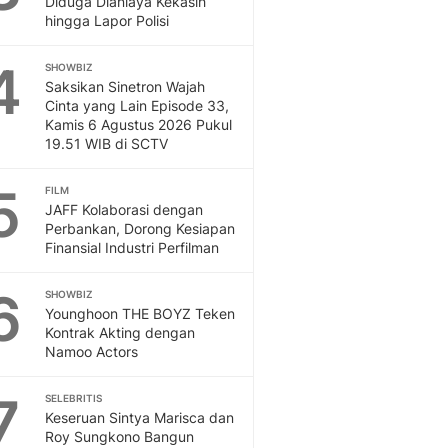
Diduga Dianiaya Kekasih
Sport
hingga Lapor Polisi
Berita Bola Terkini, Ja
Klasemen, Hasil Liga
4
SHOWBIZ
Saksikan Sinetron Wajah
Cinta yang Lain Episode 33,
Kamis 6 Agustus 2026 Pukul
19.51 WIB di SCTV
5
FILM
JAFF Kolaborasi dengan
Perbankan, Dorong Kesiapan
Finansial Industri Perfilman
6
SHOWBIZ
Younghoon THE BOYZ Teken
Kontrak Akting dengan
Namoo Actors
7
SELEBRITIS
Keseruan Sintya Marisca dan
Roy Sungkono Bangun