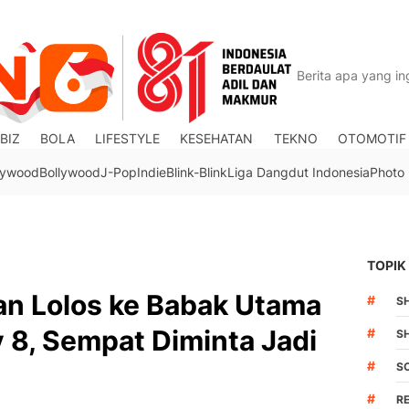
BIZ
BOLA
LIFESTYLE
KESEHATAN
TEKNO
OTOMOTIF
lywood
Bollywood
J-Pop
Indie
Blink-Blink
Liga Dangdut Indonesia
Photo
TOPIK
an Lolos ke Babak Utama
#
S
8, Sempat Diminta Jadi
#
S
#
S
#
R