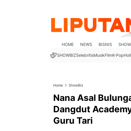
HOME
NEWS
BISNIS
SHOW
SHOWBIZ
Selebritis
Musik
Film
K-Pop
Hol
Home
ShowBiz
Nana Asal Bulung
Dangdut Academy 
Guru Tari