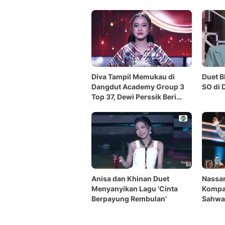
Lain
Diva Tampil Memukau di
Duet B
Dangdut Academy Group 3
SO di
Top 37, Dewi Perssik Beri
Pujian
Anisa dan Khinan Duet
Nassar
Menyanyikan Lagu 'Cinta
Kompak
Berpayung Rembulan'
Sahwa
8