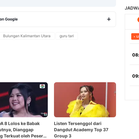
 on Google
Copy Link
Bulungan Kalimantan Utara
guru tari
DA 8 Lolos ke Babak
Listen Tersenggol dari
utnya, Dianggap
Dangdut Academy Top 37
g Terkuat oleh Peserta
Group 3