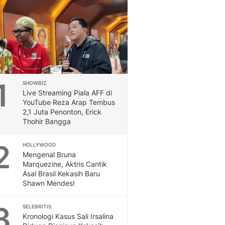
Feeds
Feeds Liputan6: Kumpul
Terbaru Harian
Otosia
Otosia
Spotlight
Berita Terkini, Kabar Te
1
SHOWBIZ
Dan Dunia - Liputan6.
Live Streaming Piala AFF di
English
YouTube Reza Arap Tembus
Exploring Knowledge, T
2,1 Juta Penonton, Erick
Thohir Bangga
En.Liputan6.com
Disabilitas
2
HOLLYWOOD
Disabilitas Berita Terkini
Mengenal Bruna
Harian, Berita Terbaru,
Marquezine, Aktris Cantik
Berita
Asal Brasil Kekasih Baru
Berita Hari Ini Politik,
Shawn Mendes!
Health
Kabar Berita Terbaru D
3
SELEBRITIS
Diet, Herbal Terbaik
Kronologi Kasus Sali Irsalina