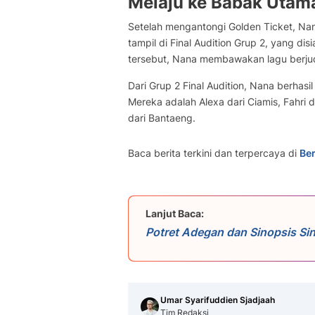
Melaju ke Babak Utam
Setelah mengantongi Golden Ticket, Nana
tampil di Final Audition Grup 2, yang d
tersebut, Nana membawakan lagu berjud
Dari Grup 2 Final Audition, Nana berhas
Mereka adalah Alexa dari Ciamis, Fahri 
dari Bantaeng.
Baca berita terkini dan terpercaya di
Ber
Lanjut Baca:
Potret Adegan dan Sinopsis Si
33, Jumat 7 Agustus 2026 Puk
Umar Syarifuddien Sjadjaah
Tim Redaksi