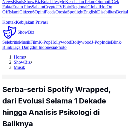
News
Bisnis
ShowBiz
Bola
Lifestyle
Kesehatan
Tekno
Otomotif
Cek
Fakta
Enam Plus
Saham
Crypto
TV
Foto
Regional
Global
Hot
On
Off
Islami
Citizen6
Opini
Feeds
Otosia
Spotlight
English
Disabilitas
Berita
Kontak
Kebijakan Privasi
ShowBiz
Selebritis
Musik
Film
K-Pop
Hollywood
Bollywood
J-Pop
Indie
Blink-
Blink
Liga Dangdut Indonesia
Photo
Home
ShowBiz
Musik
Serba-serbi Spotify Wrapped,
dari Evolusi Selama 1 Dekade
hingga Analisis Psikologi di
Baliknya