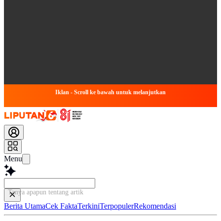
Iklan - Scroll ke bawah untuk melanjutkan
Menu
Tanya apapun tentang artikel ini...
Berita Utama
Cek Fakta
Terkini
Terpopuler
Rekomendasi