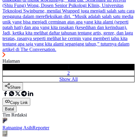
(Shiu Fung) Wong, Dosen Senior Psikologi Klinis, Universitas
Teknologi Swinburne, menilai Wrapped juga menjadi salah satu cara
pengguna dalam merefleksikan diri. “Musik adalah salah satu media
unik yang bisa menjadi cerminan atas apa yang kita alami (seperti
patah hati) dan apa yang kita rasakan (kesedihan dan kerinduan).
Jadi, ketika kita melihat daftar tahunan tentang artis, genre, dan lagu
teratas, rasanya seperti melihat ke cermin yang memberi tahu kita
tentang apa saja yang kita alami sepanjang tahun,” tuturnya dalam
artikel di The Conversation.
Halaman
1
2
Show All
Share
Copy Link
Batal
Tim Redaksi
Ratnaning Asih
Reporter