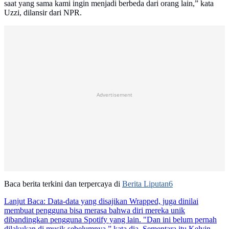
saat yang sama kami ingin menjadi berbeda dari orang lain,” kata
Uzzi, dilansir dari NPR.
Advertisement
Baca berita terkini dan terpercaya di
Berita Liputan6
Lanjut Baca:
Data-data yang disajikan Wrapped, juga dinilai
membuat pengguna bisa merasa bahwa diri mereka unik
dibandingkan pengguna Spotify yang lain. "Dan ini belum pernah
dilakukan di musik sebelumnya,” kata dia. Sementara itu Kelvin