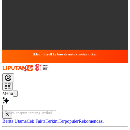
Iklan - Scroll ke bawah untuk melanjutkan
Menu
Tanya apapun tentang artikel ini...
Berita Utama
Cek Fakta
Terkini
Terpopuler
Rekomendasi