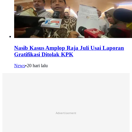
Nasib Kasus Amplop Raja Juli Usai Laporan
Gratifikasi Ditolak KPK
News
•
20 hari lalu
Advertisement