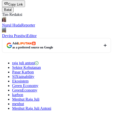
Copy Link
Batal
Tim Redaksi
Nurul Huda
Reporter
Devira Prastiwi
Editor
Add
as a preferred source on Google
raja juli antoni
Sektor Kehutanan
Pasar Karbon
SIXtainability
Ekosistem
Green Economy
GreenEconomy
karbon
Menhut Raja Juli
menhut
Menhut Raja Juli Antoni