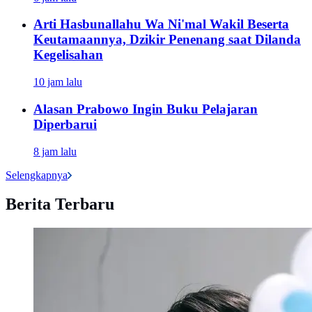
Arti Hasbunallahu Wa Ni'mal Wakil Beserta
Keutamaannya, Dzikir Penenang saat Dilanda
Kegelisahan
10 jam lalu
Alasan Prabowo Ingin Buku Pelajaran
Diperbarui
8 jam lalu
Selengkapnya
Berita Terbaru