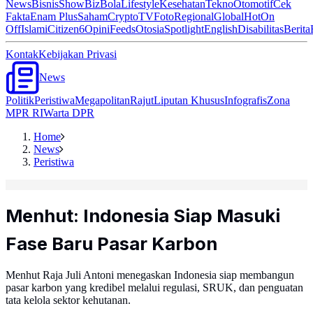
News
Bisnis
ShowBiz
Bola
Lifestyle
Kesehatan
Tekno
Otomotif
Cek
Fakta
Enam Plus
Saham
Crypto
TV
Foto
Regional
Global
Hot
On
Off
Islami
Citizen6
Opini
Feeds
Otosia
Spotlight
English
Disabilitas
Berita
Kontak
Kebijakan Privasi
News
Politik
Peristiwa
Megapolitan
Rajut
Liputan Khusus
Infografis
Zona
MPR RI
Warta DPR
Home
News
Peristiwa
Menhut: Indonesia Siap Masuki
Fase Baru Pasar Karbon
Menhut Raja Juli Antoni menegaskan Indonesia siap membangun
pasar karbon yang kredibel melalui regulasi, SRUK, dan penguatan
tata kelola sektor kehutanan.