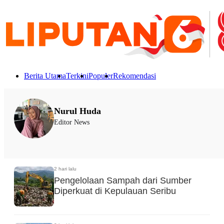
Berita Utama
Terkini
Populer
Rekomendasi
Nurul Huda
Editor News
2 hari lalu
Pengelolaan Sampah dari Sumber
Diperkuat di Kepulauan Seribu