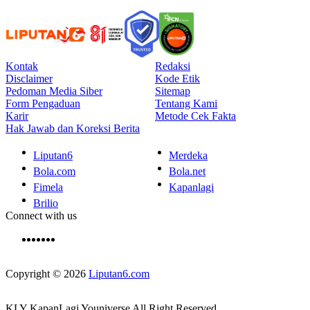
Kontak
Redaksi
Disclaimer
Kode Etik
Pedoman Media Siber
Sitemap
Form Pengaduan
Tentang Kami
Karir
Metode Cek Fakta
Hak Jawab dan Koreksi Berita
Liputan6
Merdeka
Bola.com
Bola.net
Fimela
Kapanlagi
Brilio
Connect with us
Copyright © 2026
Liputan6.com
KLY KapanLagi Youniverse All Right Reserved.