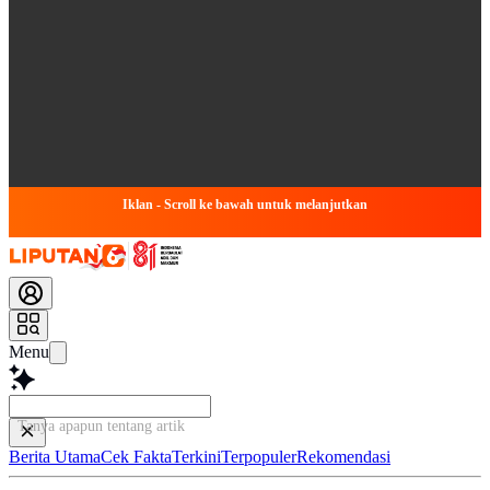
Iklan - Scroll ke bawah untuk melanjutkan
Menu
Tanya apapun tentang artikel ini...
Berita Utama
Cek Fakta
Terkini
Terpopuler
Rekomendasi