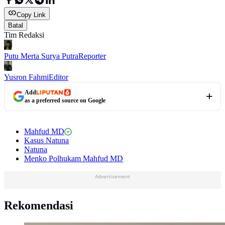
Copy Link
Batal
Tim Redaksi
Putu Merta Surya Putra
Reporter
Yusron Fahmi
Editor
Add
as a preferred source on Google
Mahfud MD
Kasus Natuna
Natuna
Menko Polhukam Mahfud MD
Advertisement
Rekomendasi