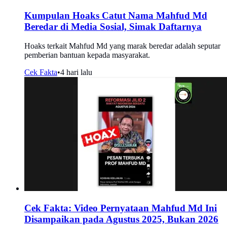
Kumpulan Hoaks Catut Nama Mahfud Md
Beredar di Media Sosial, Simak Daftarnya
Hoaks terkait Mahfud Md yang marak beredar adalah seputar
pemberian bantuan kepada masyarakat.
Cek Fakta
•
4 hari lalu
Cek Fakta: Video Pernyataan Mahfud Md Ini
Disampaikan pada Agustus 2025, Bukan 2026