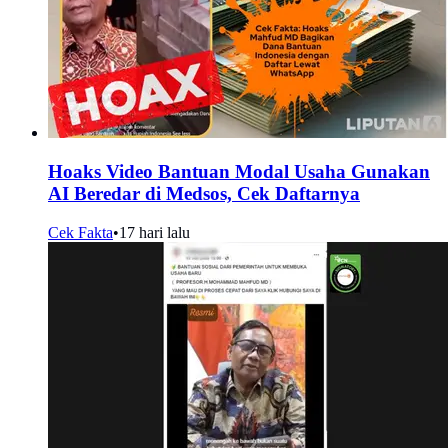
Hoaks Video Bantuan Modal Usaha Gunakan
AI Beredar di Medsos, Cek Daftarnya
Cek Fakta
•
17 hari lalu