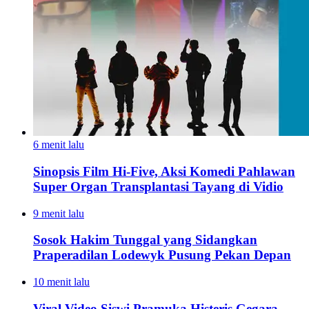
6 menit lalu
Sinopsis Film Hi-Five, Aksi Komedi Pahlawan
Super Organ Transplantasi Tayang di Vidio
9 menit lalu
Sosok Hakim Tunggal yang Sidangkan
Praperadilan Lodewyk Pusung Pekan Depan
10 menit lalu
Viral Video Siswi Pramuka Histeris Gegara