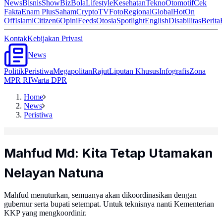
News
Bisnis
ShowBiz
Bola
Lifestyle
Kesehatan
Tekno
Otomotif
Cek
Fakta
Enam Plus
Saham
Crypto
TV
Foto
Regional
Global
Hot
On
Off
Islami
Citizen6
Opini
Feeds
Otosia
Spotlight
English
Disabilitas
Berita
Kontak
Kebijakan Privasi
News
Politik
Peristiwa
Megapolitan
Rajut
Liputan Khusus
Infografis
Zona
MPR RI
Warta DPR
Home
News
Peristiwa
Mahfud Md: Kita Tetap Utamakan
Nelayan Natuna
Mahfud menuturkan, semuanya akan dikoordinasikan dengan
gubernur serta bupati setempat. Untuk teknisnya nanti Kementerian
KKP yang mengkoordinir.