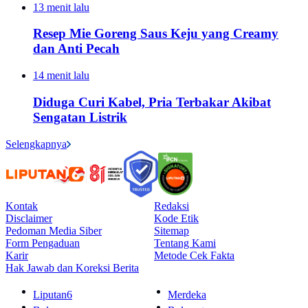
13 menit lalu
Resep Mie Goreng Saus Keju yang Creamy
dan Anti Pecah
14 menit lalu
Diduga Curi Kabel, Pria Terbakar Akibat
Sengatan Listrik
Selengkapnya
Kontak
Redaksi
Disclaimer
Kode Etik
Pedoman Media Siber
Sitemap
Form Pengaduan
Tentang Kami
Karir
Metode Cek Fakta
Hak Jawab dan Koreksi Berita
Liputan6
Merdeka