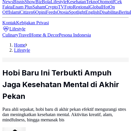
News
Bisnis
ShowBiz
Bola
Lifestyle
Kesehatan
Tekno
Otomotif
Cek
Fakta
Enam Plus
Saham
Crypto
TV
Foto
Regional
Global
Hot
On
Off
Islami
Citizen6
Opini
Feeds
Otosia
Spotlight
English
Disabilitas
Berita
Kontak
Kebijakan Privasi
Lifestyle
Culinary
Travel
Home & Decor
Pesona Indonesia
Home
Lifestyle
Hobi Baru Ini Terbukti Ampuh
Jaga Kesehatan Mental di Akhir
Pekan
Para ahli sepakat, hobi baru di akhir pekan efektif mengurangi stres
dan meningkatkan kesehatan mental. Aktivitas kreatif, alam,
mindfulness, hingga memasak bis