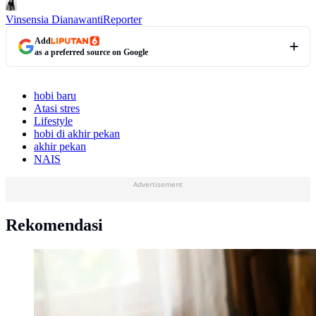
Vinsensia Dianawanti
Reporter
Add
as a preferred source on Google
hobi baru
Atasi stres
Lifestyle
hobi di akhir pekan
akhir pekan
NAIS
Advertisement
Rekomendasi