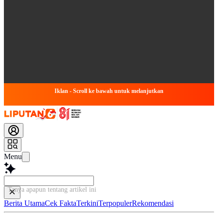
Iklan - Scroll ke bawah untuk melanjutkan
Menu
Tanya apapun tentang artikel ini...
Berita Utama
Cek Fakta
Terkini
Terpopuler
Rekomendasi