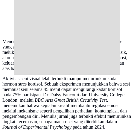
Ilustrasi Melukis Credit: Paxels.com/JadsonThomas
Menciptakan sesuatu dengan tangan atau pikiran adalah metode
yang ampuh untuk meredakan tekanan. Hobi kreatif, seperti
melukis, menggambar, membuat kerajinan tangan, bermain musik,
atau menulis jurnal, dapat membantu seseorang memproses emosi,
keluar dari lingkaran pikiran negatif, dan merasakan kebanggaan
atas hasil karyanya.
Aktivitas seni visual telah terbukti mampu menurunkan kadar
hormon stres kortisol. Sebuah eksperimen menunjukkan bahwa sesi
membuat seni selama 45 menit dapat mengurangi kadar kortisol
pada 75% partisipan. Dr. Daisy Fancourt dari University College
London, melalui
BBC Arts Great British Creativity Test
,
menemukan bahwa kegiatan kreatif membantu regulasi emosi
melalui mekanisme seperti pengalihan perhatian, kontemplasi, dan
pengembangan diri. Menulis jurnal juga terbukti efektif menurunkan
tingkat kecemasan, sebagaimana riset yang diterbitkan dalam
Journal of Experimental Psychology
pada tahun 2024.