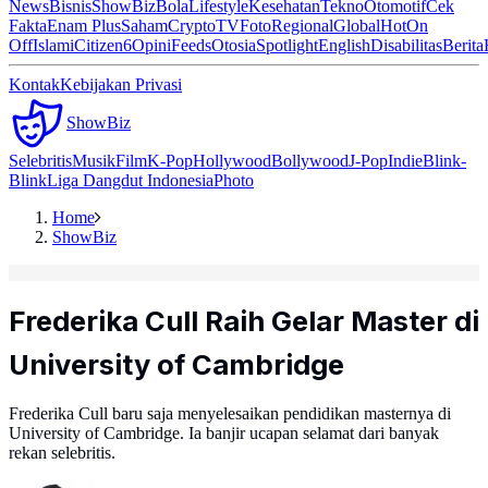
News
Bisnis
ShowBiz
Bola
Lifestyle
Kesehatan
Tekno
Otomotif
Cek
Fakta
Enam Plus
Saham
Crypto
TV
Foto
Regional
Global
Hot
On
Off
Islami
Citizen6
Opini
Feeds
Otosia
Spotlight
English
Disabilitas
Berita
Kontak
Kebijakan Privasi
ShowBiz
Selebritis
Musik
Film
K-Pop
Hollywood
Bollywood
J-Pop
Indie
Blink-
Blink
Liga Dangdut Indonesia
Photo
Home
ShowBiz
Frederika Cull Raih Gelar Master di
University of Cambridge
Frederika Cull baru saja menyelesaikan pendidikan masternya di
University of Cambridge. Ia banjir ucapan selamat dari banyak
rekan selebritis.