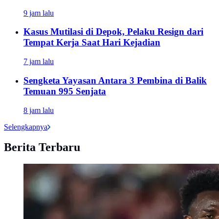
9 jam lalu
Kasus Mutilasi di Depok, Pelaku Resign dari
Tempat Kerja Saat Hari Kejadian
7 jam lalu
Sengketa Yayasan Antara 3 Pembina di Balik
Temuan 995 Senjata
8 jam lalu
Selengkapnya
Berita Terbaru