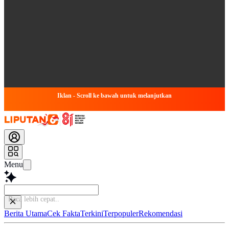
Iklan - Scroll ke bawah untuk melanjutkan
Menu
Baca le
Berita Utama
Cek Fakta
Terkini
Terpopuler
Rekomendasi