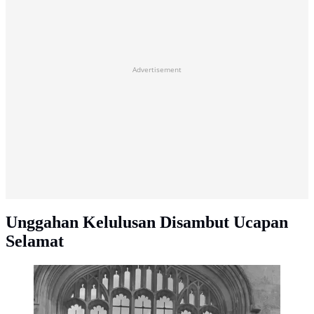
Advertisement
Unggahan Kelulusan Disambut Ucapan
Selamat
Frederika Cull memakai toga kelulusan master di
Cambrigde © instagram.com/frederikacull