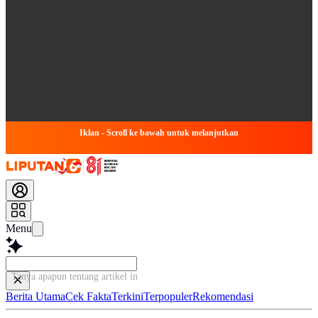
Iklan - Scroll ke bawah untuk melanjutkan
Menu
Tanya apapun tentang artikel ini...
Berita Utama
Cek Fakta
Terkini
Terpopuler
Rekomendasi