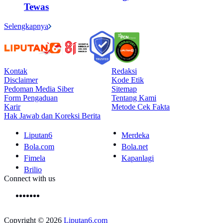
Tewas
Selengkapnya
Kontak
Redaksi
Disclaimer
Kode Etik
Pedoman Media Siber
Sitemap
Form Pengaduan
Tentang Kami
Karir
Metode Cek Fakta
Hak Jawab dan Koreksi Berita
Liputan6
Merdeka
Bola.com
Bola.net
Fimela
Kapanlagi
Brilio
Connect with us
Copyright © 2026
Liputan6.com