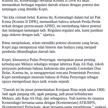
Karena itu, Kemendagri bersama Komisi II DPR RI akan
memastikan berbagai regulasi daerah selaras dengan potensi dan
tantangan yang dimiliki Kepri.
"Ini kita cermati betul. Karena itu, Kemendagri dalam hal ini Pak
Ketua [Komisi II DPR], memastikan bahwa seluruh Perda-Perda
terkait dengan perencanaan APBD, ini menimbang faktor potensi
dan tantangan-tantangan tadi. Regulasi-regulasi ada, kami pastikan
juga sinkron dengan tadi," ujarnya.
Bima menjelaskan, selain memiliki potensi ekonomi yang besar,
Kepri juga mempunyai nilai historis dan budaya yang menjadi
pembeda dibandingkan daerah lain.
Kepri, khususnya Pulau Penyengat, merupakan pusat penting
kebudayaan Melayu sekaligus tempat lahirnya Raja Ali Haji, tokoh
penyusun pedoman bahasa Indonesia dan penulis Gurindam Dua
Belas. Karena itu, ia mengapresiasi rencana Pemerintah Provinsi
Kepri membangun museum bahasa di Pulau Penyengat sebagai
upaya memperkuat daya tarik wisata sejarah.
"Daerah ini itu pusat pemerintahan Kerajaan Riau sejak tahun 1800.
Jadi agak panjang nih, agak panjang, jadi pusat kebudayaan
Melayu, ada Raja Ali Haji, dan sebagainya. Nah karena itu rasanya
Kemendagri bersama-sama dengan [Kementerian] ATR/BPN,
[Kementerian] Pariwisata, akan bersama-sama mendukung," ungkap