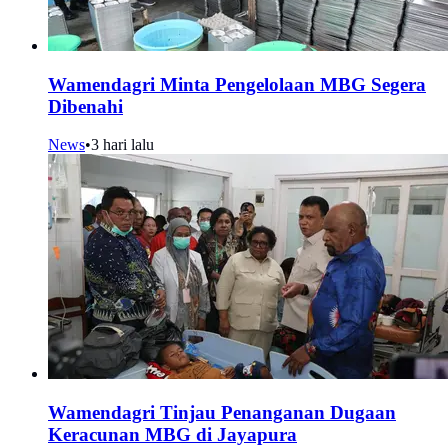
Wamendagri Minta Pengelolaan MBG Segera
Dibenahi
News
•
3 hari lalu
Wamendagri Tinjau Penanganan Dugaan
Keracunan MBG di Jayapura