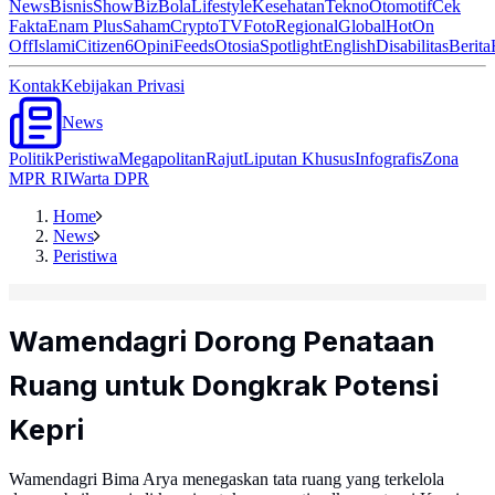
News
Bisnis
ShowBiz
Bola
Lifestyle
Kesehatan
Tekno
Otomotif
Cek
Fakta
Enam Plus
Saham
Crypto
TV
Foto
Regional
Global
Hot
On
Off
Islami
Citizen6
Opini
Feeds
Otosia
Spotlight
English
Disabilitas
Berita
Kontak
Kebijakan Privasi
News
Politik
Peristiwa
Megapolitan
Rajut
Liputan Khusus
Infografis
Zona
MPR RI
Warta DPR
Home
News
Peristiwa
Wamendagri Dorong Penataan
Ruang untuk Dongkrak Potensi
Kepri
Wamendagri Bima Arya menegaskan tata ruang yang terkelola