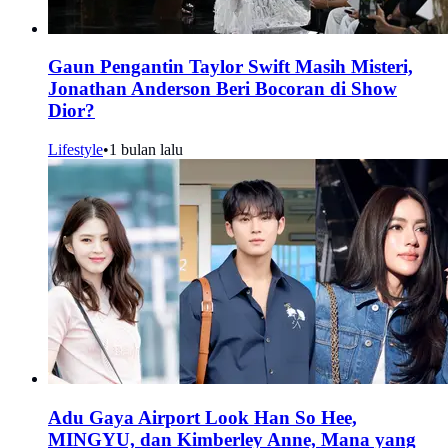
Gaun Pengantin Taylor Swift Masih Misteri,
Jonathan Anderson Beri Bocoran di Show
Dior?
Lifestyle
•
1 bulan lalu
Adu Gaya Airport Look Han So Hee,
MINGYU, dan Kimberley Anne, Mana yang