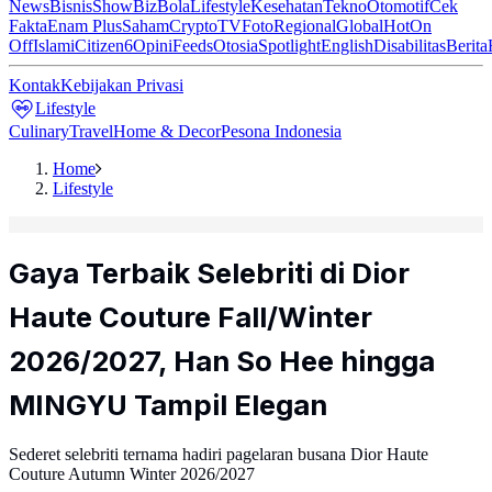
News
Bisnis
ShowBiz
Bola
Lifestyle
Kesehatan
Tekno
Otomotif
Cek
Fakta
Enam Plus
Saham
Crypto
TV
Foto
Regional
Global
Hot
On
Off
Islami
Citizen6
Opini
Feeds
Otosia
Spotlight
English
Disabilitas
Berita
Kontak
Kebijakan Privasi
Lifestyle
Culinary
Travel
Home & Decor
Pesona Indonesia
Home
Lifestyle
Gaya Terbaik Selebriti di Dior
Haute Couture Fall/Winter
2026/2027, Han So Hee hingga
MINGYU Tampil Elegan
Sederet selebriti ternama hadiri pagelaran busana Dior Haute
Couture Autumn Winter 2026/2027