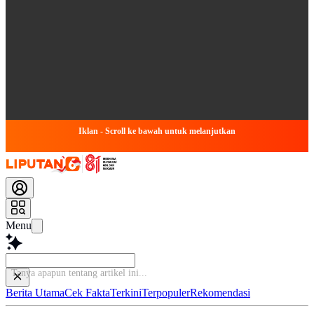
Iklan - Scroll ke bawah untuk melanjutkan
Menu
Baca lebih c
Berita Utama
Cek Fakta
Terkini
Terpopuler
Rekomendasi