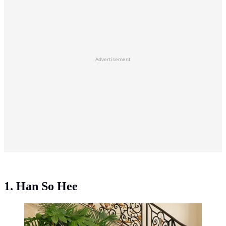
Advertisement
1. Han So Hee
Sederet selebriti ternama hadiri pagelaran busana Dior
Haute Couture Autumn Winter 2026/2027 (Dior)