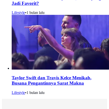
Jadi Favorit?
Lifestyle
•
1 bulan lalu
Taylor Swift dan Travis Kelce Menikah,
Busana Pengantinnya Sarat Makna
Lifestyle
•
1 bulan lalu