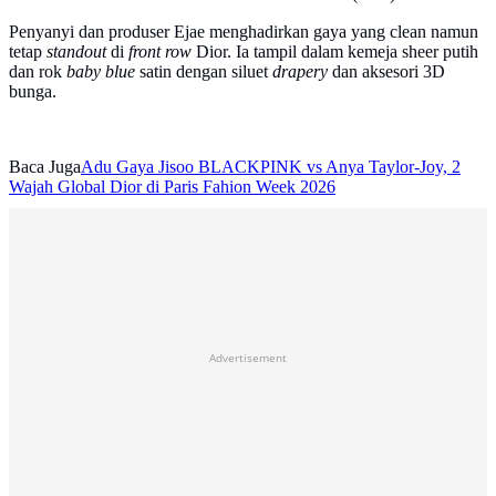
Penyanyi dan produser Ejae menghadirkan gaya yang clean namun
tetap
standout
di
front row
Dior. Ia tampil dalam kemeja sheer putih
dan rok
baby blue
satin dengan siluet
drapery
dan aksesori 3D
bunga.
Baca Juga
Adu Gaya Jisoo BLACKPINK vs Anya Taylor-Joy, 2
Wajah Global Dior di Paris Fahion Week 2026
Advertisement