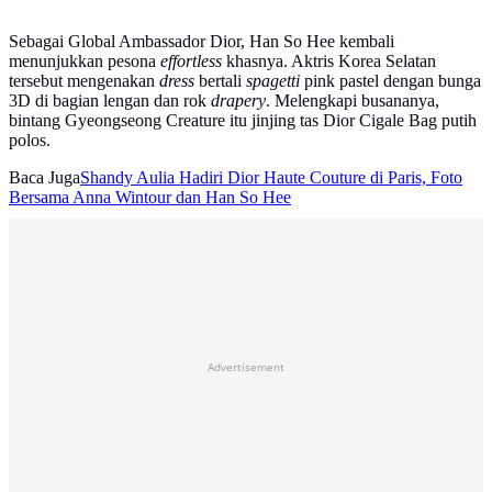
Sebagai Global Ambassador Dior, Han So Hee kembali
menunjukkan pesona
effortless
khasnya. Aktris Korea Selatan
tersebut mengenakan
dress
bertali
spagetti
pink pastel dengan bunga
3D di bagian lengan dan rok
drapery
. Melengkapi busananya,
bintang Gyeongseong Creature itu jinjing tas Dior Cigale Bag putih
polos.
Baca Juga
Shandy Aulia Hadiri Dior Haute Couture di Paris, Foto
Bersama Anna Wintour dan Han So Hee
Advertisement