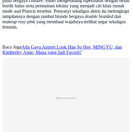
putih bergaya couture. Siluet mengembang dipermanis dengan detail
bordir halus serta permainan tekstur yang menjadi ciri khas rumah
mode asal Prancis tersebut. Penyanyi sekaligus aktris itu melengkapi
tampilannya dengan rambut blonde bergaya
double braided
dan
makeup rosy pink
yang membuat wajahnya terlihat segar sekaligus
feminin.
Baca Juga
Adu Gaya Airport Look Han So Hee, MINGYU, dan
Kimberley Anne, Mana yang Jadi Favorit?
Advertisement