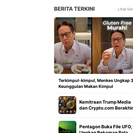
BERITA TERKINI
Lihat Se
Terkimpul-kimpul, Menkes Ungkap 
Keunggulan Makan Kimpul
Kemitraan Trump Media
dan Crypto.com Berakhi
Imbas Perubahan Bisnis
Pentagon Buka File UFO,
Ungkap Rekaman Bola