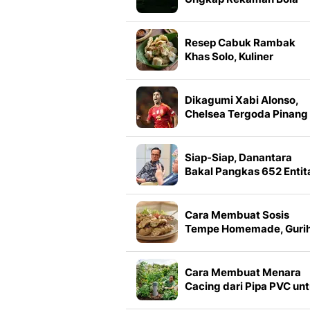
Misterius
Resep Cabuk Rambak
Khas Solo, Kuliner
Sederhana dengan Saus
Wijen Gurih
Dikagumi Xabi Alonso,
Chelsea Tergoda Pinang
Gelandang Rival Sekota
Siap-Siap, Danantara
Bakal Pangkas 652 Entit
BUMN
Cara Membuat Sosis
Tempe Homemade, Guri
dan Mudah Dibuat
Cara Membuat Menara
Cacing dari Pipa PVC un
Kebun Subur