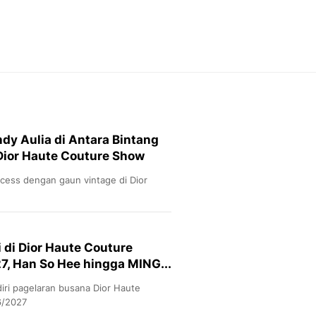
Feeds
Feeds Liputan6: Kumpul
Terbaru Harian
Otosia
Otosia
Spotlight
Berita Terkini, Kabar Te
Dan Dunia - Liputan6.
dy Aulia di Antara Bintang
English
Dior Haute Couture Show
Exploring Knowledge, T
En.Liputan6.com
ncess dengan gaun vintage di Dior
Disabilitas
Disabilitas Berita Terkini
Harian, Berita Terbaru,
Berita
i di Dior Haute Couture
Berita Hari Ini Politik,
7, Han So Hee hingga MING...
Health
Kabar Berita Terbaru D
diri pagelaran busana Dior Haute
Diet, Herbal Terbaik
6/2027