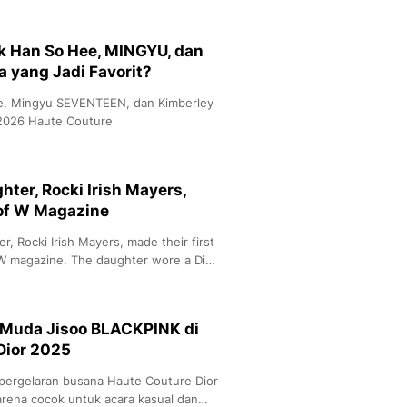
Sport
Berita Bola Terkini, Ja
Klasemen, Hasil Liga
k Han So Hee, MINGYU, dan
 yang Jadi Favorit?
ee, Mingyu SEVENTEEN, dan Kimberley
 2026 Haute Couture
ter, Rocki Irish Mayers,
 of W Magazine
r, Rocki Irish Mayers, made their first
W magazine. The daughter wore a Dior
Muda Jisoo BLACKPINK di
Dior 2025
pergelaran busana Haute Couture Dior
rena cocok untuk acara kasual dan