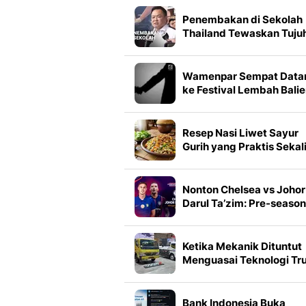
Penembakan di Sekolah
Thailand Tewaskan Tuju
Orang, Pelaku Masih
Berusia 14 Tahun
Wamenpar Sempat Data
ke Festival Lembah Bali
Sebelum Insiden
Penembakan
Resep Nasi Liwet Sayur
Gurih yang Praktis Sekal
Masak
Nonton Chelsea vs Johor
Darul Ta’zim: Pre-season
Friendly Match - Duel
Perdana Kedua Klub di
Vidio
Ketika Mekanik Dituntut
Menguasai Teknologi Tr
yang Makin Canggih
Bank Indonesia Buka