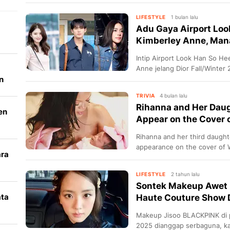
LIFESTYLE
1 bulan lalu
Adu Gaya Airport Loo
Kimberley Anne, Mana
Intip Airport Look Han So H
Anne jelang Dior Fall/Winter
n
TRIVIA
4 bulan lalu
Rihanna and Her Daugh
en
Appear on the Cover
Rihanna and her third daughte
appearance on the cover of 
ara
Haute Couture diaper.
k
LIFESTYLE
2 tahun lalu
Sontek Makeup Awet 
ata
Haute Couture Show 
Makeup Jisoo BLACKPINK di 
i
2025 dianggap serbaguna, ka