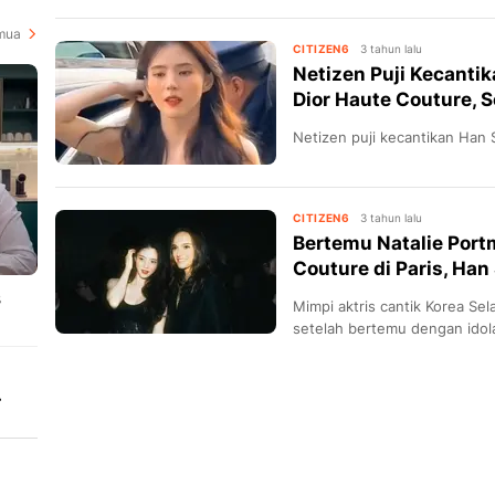
formal.
mua
CITIZEN6
3 tahun lalu
Netizen Puji Kecanti
Dior Haute Couture, S
Netizen puji kecantikan Han 
CITIZEN6
3 tahun lalu
Bertemu Natalie Port
Couture di Paris, Han
3
Mimpi aktris cantik Korea Se
setelah bertemu dengan idola
yang digelar di Paris.
r