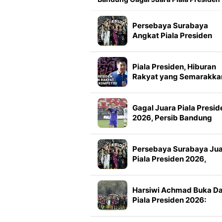
Persebaya Surabaya
Angkat Piala Presiden
2026, Francisco Rivera:
Kini Kami Lebih Percaya
Diri
Piala Presiden, Hiburan
Rakyat yang Semarakka
Jeda Kompetisi
Gagal Juara Piala Presid
2026, Persib Bandung
Petik Banyak Pelajaran
Persebaya Surabaya Ju
Piala Presiden 2026,
Manajemen Imbau Bone
Tak Konvoi
Harsiwi Achmad Buka D
Piala Presiden 2026:
Meningkat 16 Persen dar
Tahun Lalu