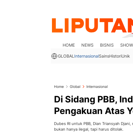
HOME
NEWS
BISNIS
SHOW
GLOBAL
Internasional
Sains
Histori
Unik
Home
Global
Internasional
Di Sidang PBB, I
Pengakuan Atas 
Dubes RI untuk PBB, Dian Triansyah Djan
bukan hanya ilegal, tapi harus ditolak.