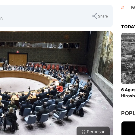
#
PA
Share
IB
TODAY
Copy Link
6 Agu
Hirosh
POP
Perbesar