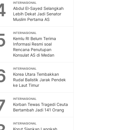
Sport
4
INTERNASIONAL
Berita Bola Terkini, Ja
Abdul El-Sayed Selangkah
Lebih Dekat Jadi Senator
Klasemen, Hasil Liga
Muslim Pertama AS
5
INTERNASIONAL
Kemlu RI Belum Terima
Informasi Resmi soal
Rencana Penutupan
Konsulat AS di Medan
6
INTERNASIONAL
Korea Utara Tembakkan
Rudal Balistik Jarak Pendek
ke Laut Timur
7
INTERNASIONAL
Korban Tewas Tragedi Ceuta
Bertambah Jadi 141 Orang
INTERNASIONAL
Korut Siapkan Langkah