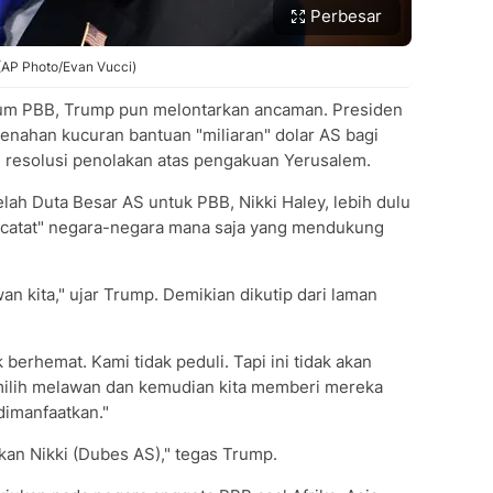
Perbesar
(AP Photo/Evan Vucci)
mum PBB, Trump pun melontarkan ancaman. Presiden
nahan kucuran bantuan "miliaran" dolar AS bagi
resolusi penolakan atas pengakuan Yerusalem.
ah Duta Besar AS untuk PBB, Nikki Haley, lebih dulu
ncatat" negara-negara mana saja yang mendukung
n kita," ujar Trump. Demikian dikutip dari laman
berhemat. Kami tidak peduli. Tapi ini tidak akan
milih melawan dan kemudian kita memberi mereka
 dimanfaatkan."
an Nikki (Dubes AS)," tegas Trump.