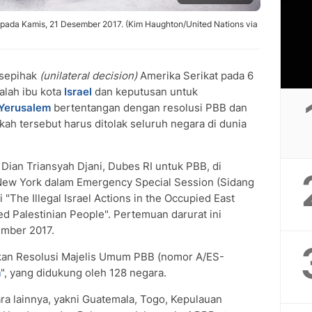
 pada Kamis, 21 Desember 2017. (Kim Haughton/United Nations via
sepihak
(unilateral decision)
Amerika Serikat pada 6
alah ibu kota
Israel
dan keputusan untuk
Yerusalem
bertentangan dengan resolusi PBB dan
kah tersebut harus ditolak seluruh negara di dunia
Dian Triansyah Djani, Dubes RI untuk PBB, di
New York dalam Emergency Special Session (Sidang
he Illegal Israel Actions in the Occupied East
ed Palestinian People". Pertemuan darurat ini
ember 2017.
hkan Resolusi Majelis Umum PBB (nomor A/ES-
m
", yang didukung oleh 128 negara.
ra lainnya, yakni Guatemala, Togo, Kepulauan