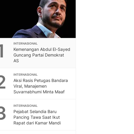
Feeds
Feeds Liputan6: Kumpul
Terbaru Harian
Otosia
Otosia
Spotlight
1
INTERNASIONAL
Berita Terkini, Kabar Te
Kemenangan Abdul El-Sayed
Dan Dunia - Liputan6.
Guncang Partai Demokrat
English
AS
Exploring Knowledge, T
En.Liputan6.com
2
INTERNASIONAL
Disabilitas
Aksi Rasis Petugas Bandara
Viral, Manajemen
Disabilitas Berita Terkini
Suvarnabhumi Minta Maaf
Harian, Berita Terbaru,
Berita
3
INTERNASIONAL
Berita Hari Ini Politik,
Pejabat Selandia Baru
Health
Pancing Tawa Saat Ikut
Kabar Berita Terbaru D
Rapat dari Kamar Mandi
Diet, Herbal Terbaik