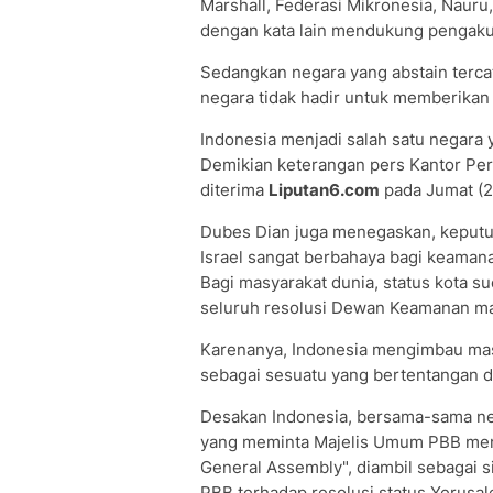
Marshall, Federasi Mikronesia, Nauru
dengan kata lain mendukung pengakua
Sedangkan negara yang abstain terca
negara tidak hadir untuk memberikan
Indonesia menjadi salah satu negara
Demikian keterangan pers Kantor Per
diterima
Liputan6.com
pada Jumat (2
Dubes Dian juga menegaskan, keputu
Israel sangat berbahaya bagi keaman
Bagi masyarakat dunia, status kota su
seluruh resolusi Dewan Keamanan m
Karenanya, Indonesia mengimbau mas
sebagai sesuatu yang bertentangan d
Desakan Indonesia, bersama-sama ne
yang meminta Majelis Umum PBB men
General Assembly", diambil sebagai 
PBB terhadap resolusi status Yerusa