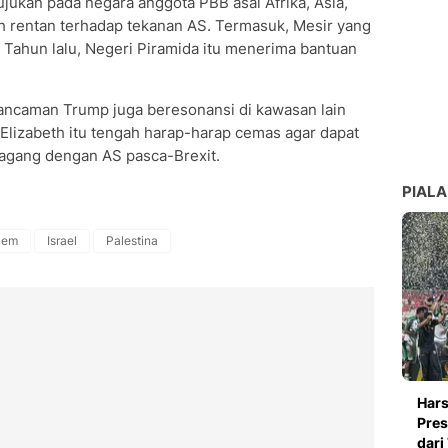
ujukan pada negara anggota PBB asal Afrika, Asia,
ih rentan terhadap tekanan AS. Termasuk, Mesir yang
 Tahun lalu, Negeri Piramida itu menerima bantuan
ncaman Trump juga beresonansi di kawasan lain
 Elizabeth itu tengah harap-harap cemas agar dapat
agang dengan AS pasca-Brexit.
PIALA
lem
Israel
Palestina
Hars
Pres
dari