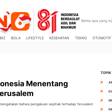
BIZ
BOLA
LIFESTYLE
KESEHATAN
TEKNO
OTOMOTIF
TOPIK
ndonesia Menentang
#
A
Yerusalem
#
D
#
M
i, mengatakan bahwa pengakuan sepihak terhadap Yerusalem
#
P