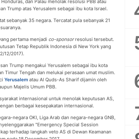
, Honduras, dan Palau menolak resolusi PBB atau
n Trump atas Yerusalem sebagai ibu kota Israel.
tat sebanyak 35 negara. Tercatat pula sebanyak 21
 suaranya.
 yang pertama menjadi
co-sponsor
resolusi tersebut.
utusan Tetap Republik Indonesia di New York yang
2/12/2017).
san Trump mengakui Yerusalem sebagai ibu kota
an Timur Tengah dan melukai perasaan umat muslim.
ci
Yerusalem
atau Al Quds-As Sharif dijamin oleh
aupun Majelis Umum PBB.
yarakat internasional untuk menolak keputusan AS,
engan berbagai kesepakatan internasional.
gara-negara OKI, Liga Arab dan negara-negara GNB,
yelenggarakan "Emergency Special Session
sikap terhadap langkah veto AS di Dewan Keamanan
lem pada 18 Desember 2017.