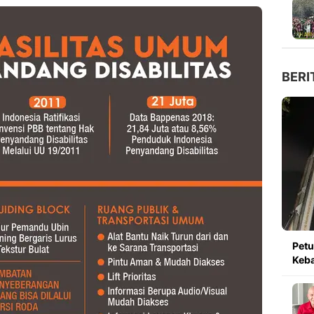
BERI
Pet
Keb