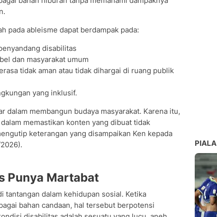
ebagai bahan hiburan tanpa memahami dampaknya
n.
h pada ableisme dapat berdampak pada:
enyandang disabilitas
fabel dan masyarakat umum
asa tidak aman atau tidak dihargai di ruang publik
kungan yang inklusif.
sar dalam membangun budaya masyarakat. Karena itu,
g dalam memastikan konten yang dibuat tidak
mengutip keterangan yang disampaikan Ken kepada
PIALA
/2026).
as Punya Martabat
i tantangan dalam kehidupan sosial. Ketika
ebagai bahan candaan, hal tersebut berpotensi
disi disabilitas adalah sesuatu yang lucu, aneh,