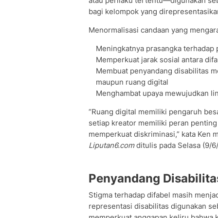
atau perilaku tertentu—digunakan s
bagi kelompok yang direpresentasika
Menormalisasi candaan yang mengara
Meningkatnya prasangka terhadap p
Memperkuat jarak sosial antara di
Membuat penyandang disabilitas mer
maupun ruang digital
Menghambat upaya mewujudkan ling
“Ruang digital memiliki pengaruh be
setiap kreator memiliki peran pentin
memperkuat diskriminasi,” kata Ken 
Liputan6.com
ditulis pada Selasa (9/6
Penyandang Disabilit
Stigma terhadap difabel masih menjad
representasi disabilitas digunakan s
memperkuat anggapan keliru bahwa kon