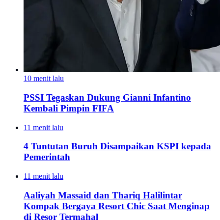
10 menit lalu
PSSI Tegaskan Dukung Gianni Infantino
Kembali Pimpin FIFA
11 menit lalu
4 Tuntutan Buruh Disampaikan KSPI kepada
Pemerintah
11 menit lalu
Aaliyah Massaid dan Thariq Halilintar
Kompak Bergaya Resort Chic Saat Menginap
di Resor Termahal