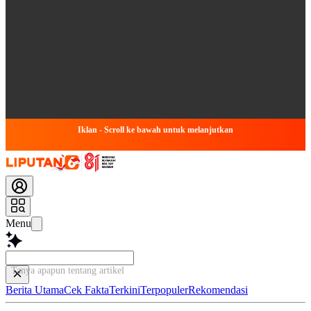
Iklan - Scroll ke bawah untuk melanjutkan
Menu
Tanya apapun tentang artikel ini...
Berita Utama
Cek Fakta
Terkini
Terpopuler
Rekomendasi