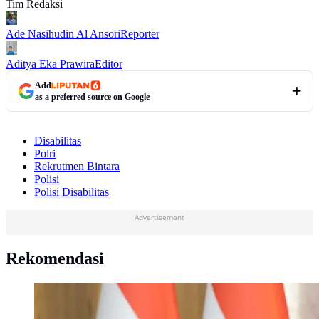
Tim Redaksi
Ade Nasihudin Al Ansori
Reporter
Aditya Eka Prawira
Editor
Add
as a preferred source on Google
Disabilitas
Polri
Rekrutmen Bintara
Polisi
Polisi Disabilitas
Advertisement
Rekomendasi