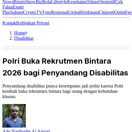
News
Bisnis
ShowBiz
Bola
Lifestyle
Kesehatan
Tekno
Otomotif
Cek
Fakta
Enam
Plus
Saham
Crypto
TV
Foto
Regional
Global
Hot
Islami
Citizen6
Opini
Fee
Kontak
Kebijakan Privasi
Home
Disabilitas
Polri Buka Rekrutmen Bintara
2026 bagi Penyandang Disabilitas
Penyandang disabilitas punya kesempatan jadi polisi karena Polri
kembali buka rekrutmen bintara bagi orang dengan kebutuhan
khusus.
Ade Nasihudin Al Ansori