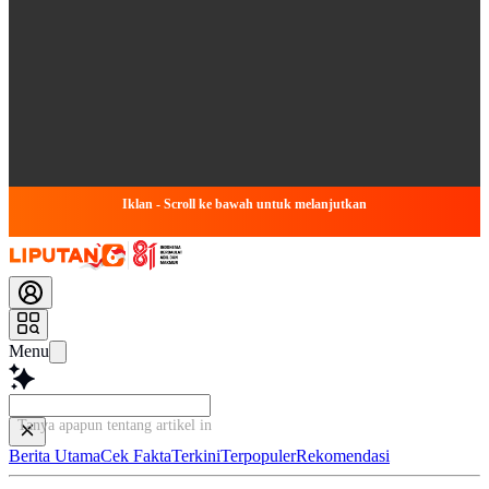
Iklan - Scroll ke bawah untuk melanjutkan
Menu
Tanya apapun tentang artikel ini...
Berita Utama
Cek Fakta
Terkini
Terpopuler
Rekomendasi