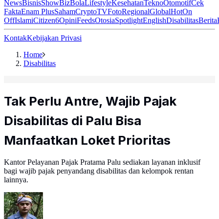
News
Bisnis
ShowBiz
Bola
Lifestyle
Kesehatan
Tekno
Otomotif
Cek
Fakta
Enam Plus
Saham
Crypto
TV
Foto
Regional
Global
Hot
On
Off
Islami
Citizen6
Opini
Feeds
Otosia
Spotlight
English
Disabilitas
Berita
Kontak
Kebijakan Privasi
Home
Disabilitas
Tak Perlu Antre, Wajib Pajak
Disabilitas di Palu Bisa
Manfaatkan Loket Prioritas
Kantor Pelayanan Pajak Pratama Palu sediakan layanan inklusif
bagi wajib pajak penyandang disabilitas dan kelompok rentan
lainnya.