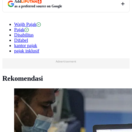
Add
as a preferred source on Google
Wajib Pajak
Pajak
Disabilitas
Difabel
kantor pajak
pajak inklusif
Advertisement
Rekomendasi