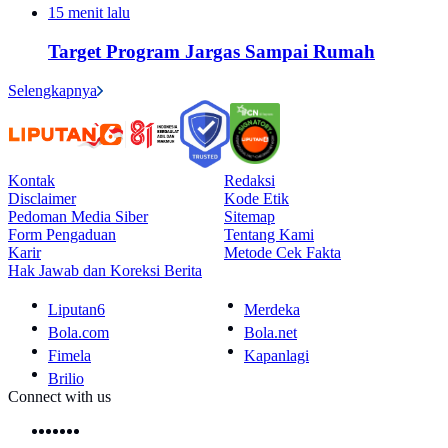
15 menit lalu
Target Program Jargas Sampai Rumah
Selengkapnya
Kontak
Redaksi
Disclaimer
Kode Etik
Pedoman Media Siber
Sitemap
Form Pengaduan
Tentang Kami
Karir
Metode Cek Fakta
Hak Jawab dan Koreksi Berita
Liputan6
Merdeka
Bola.com
Bola.net
Fimela
Kapanlagi
Brilio
Connect with us