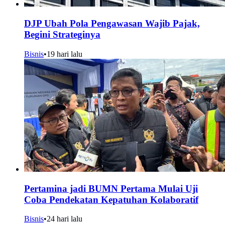
DJP Ubah Pola Pengawasan Wajib Pajak,
Begini Strateginya
Bisnis
•
19 hari lalu
Pertamina jadi BUMN Pertama Mulai Uji
Coba Pendekatan Kepatuhan Kolaboratif
Bisnis
•
24 hari lalu