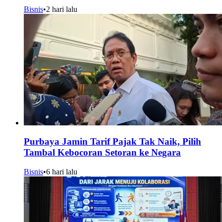
Bisnis
•
2 hari lalu
Purbaya Jamin Tarif Pajak Tak Naik, Pilih
Tambal Kebocoran Setoran ke Negara
Bisnis
•
6 hari lalu