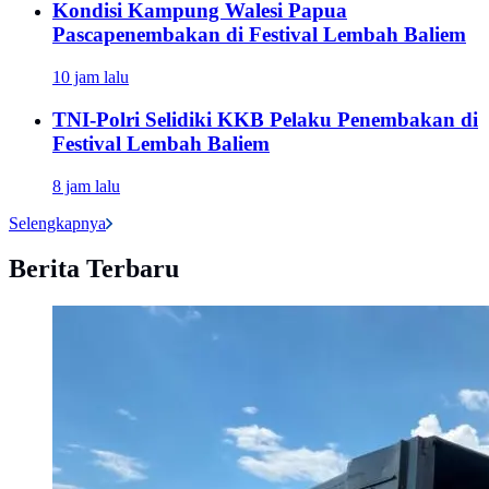
Kondisi Kampung Walesi Papua
Pascapenembakan di Festival Lembah Baliem
10 jam lalu
TNI-Polri Selidiki KKB Pelaku Penembakan di
Festival Lembah Baliem
8 jam lalu
Selengkapnya
Berita Terbaru