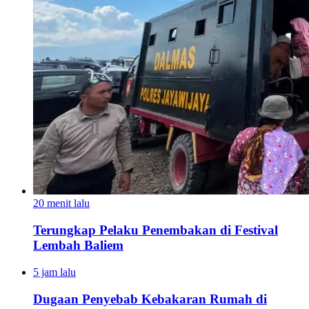
20 menit lalu
Terungkap Pelaku Penembakan di Festival
Lembah Baliem
5 jam lalu
Dugaan Penyebab Kebakaran Rumah di