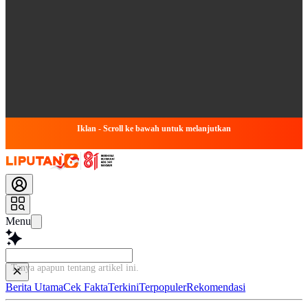
Iklan - Scroll ke bawah untuk melanjutkan
Menu
Tanya apapun tentang artikel ini...
Berita Utama
Cek Fakta
Terkini
Terpopuler
Rekomendasi