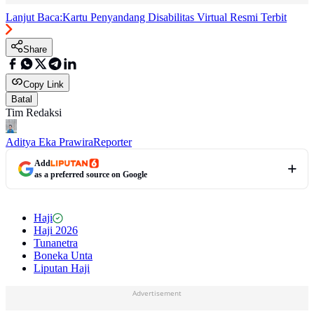
Lanjut Baca:
Kartu Penyandang Disabilitas Virtual Resmi Terbit
Share
Copy Link
Batal
Tim Redaksi
Aditya Eka Prawira
Reporter
Add
as a preferred source on Google
Haji
Haji 2026
Tunanetra
Boneka Unta
Liputan Haji
Advertisement