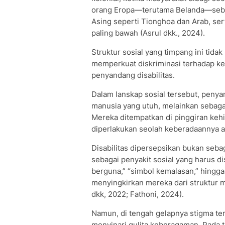
orang Eropa—terutama Belanda—sebag
Asing seperti Tionghoa dan Arab, ser
paling bawah (Asrul dkk., 2024).
Struktur sosial yang timpang ini tidak
memperkuat diskriminasi terhadap k
penyandang disabilitas.
Dalam lanskap sosial tersebut, penya
manusia yang utuh, melainkan sebagai
Mereka ditempatkan di pinggiran kehid
diperlakukan seolah keberadaannya a
Disabilitas dipersepsikan bukan seb
sebagai penyakit sosial yang harus di
berguna,” “simbol kemalasan,” hingga
menyingkirkan mereka dari struktur m
dkk, 2022; Fathoni, 2024).
Namun, di tengah gelapnya stigma te
menyinari gulita keberagaman. Pada t