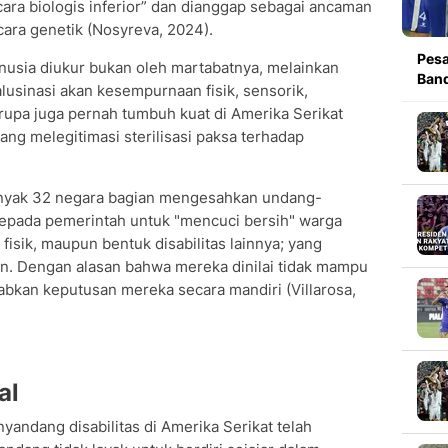
ara biologis inferior” dan dianggap sebagai ancaman
cara genetik (Nosyreva, 2024).
Pesa
nusia diukur bukan oleh martabatnya, melainkan
Band
lusinasi akan kesempurnaan fisik, sensorik,
rupa juga pernah tumbuh kuat di Amerika Serikat
ang melegitimasi sterilisasi paksa terhadap
anyak 32 negara bagian mengesahkan undang-
pada pemerintah untuk "mencuci bersih" warga
, fisik, maupun bentuk disabilitas lainnya; yang
in. Dengan alasan bahwa mereka dinilai tidak mampu
an keputusan mereka secara mandiri (Villarosa,
al
nyandang disabilitas di Amerika Serikat telah