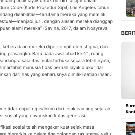
andang tidak layak untuk berdiri sejajar dalam
edure Code (Kode Prosedur Sipil) Los Angeles tahun
andang disabilitas—terutama mereka yang memiliki
lektual—menjadi juri, dengan alasan mereka dianggap
uan alami mereka” (Savina, 2017, dalam Nosyreva,
BERI
 keberadaan mereka dipersempit oleh stigma, dan
ding prasangka. Baru pada awal abad ke-21, ruang
nyandang disabilitas mulai terbuka secara lebih nyata,
a martabat manusia tidak pernah layak diukur dari
kan dari hak yang seharusnya dimiliki setiap insan.
Burn
sme tidak dapat dipisahkan dari jejak panjang sejarah
Kont
ksi sosial yang diwariskan lintas generasi.
fikasi sosial telah mengakar kuat sejak masa
ara hierarkis ke dalam tiga golongan ras utama, yaitu