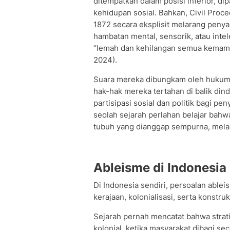
ditempatkan dalam posisi inferior, dip
kehidupan sosial. Bahkan, Civil Proc
1872 secara eksplisit melarang peny
hambatan mental, sensorik, atau inte
“lemah dan kehilangan semua kemamp
2024).
Suara mereka dibungkam oleh hukum,
hak-hak mereka tertahan di balik din
partisipasi sosial dan politik bagi pe
seolah sejarah perlahan belajar bahw
tubuh yang dianggap sempurna, melain
Ableisme di Indonesia
Di Indonesia sendiri, persoalan ablei
kerajaan, kolonialisasi, serta konstru
Sejarah pernah mencatat bahwa strati
kolonial, ketika masyarakat dibagi sec