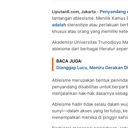
Penyandang d
Liputan6.com, Jakarta -
tantangan ablesisme. Menilik Kamus 
adalah
stereotipe atau perlakuan be
khusus atau orang yang memiliki kete
Akademisi Universitas Trunodjoyo M
ableisme dari berbagai literatur seper
BACA JUGA:
Dianggap Lucu, Meniru Gerakan D
Ableisme merupakan bentuk penindas
penyandang disabilitas untuk berpar
menjalankan hak-hak dasarnya sebagai
Ableisme hadir tidak selalu dalam wuju
sunyi—dalam akses yang tertutup, k
menempatkan mereka di pinggir kehidu