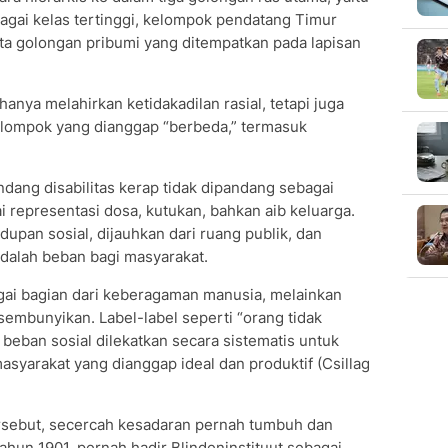
ai kelas tertinggi, kelompok pendatang Timur
ta golongan pribumi yang ditempatkan pada lapisan
 hanya melahirkan ketidakadilan rasial, tetapi juga
elompok yang dianggap “berbeda,” termasuk
ndang disabilitas kerap tidak dipandang sebagai
 representasi dosa, kutukan, bahkan aib keluarga.
upan sosial, dijauhkan dari ruang publik, dan
dalah beban bagi masyarakat.
agai bagian dari keberagaman manusia, melainkan
sembunyikan. Label-label seperti “orang tidak
 beban sosial dilekatkan secara sistematis untuk
asyarakat yang dianggap ideal dan produktif (Csillag
rsebut, secercah kesadaran pernah tumbuh dan
ahun 1901, pernah hadir Blindeninstituut sebagai