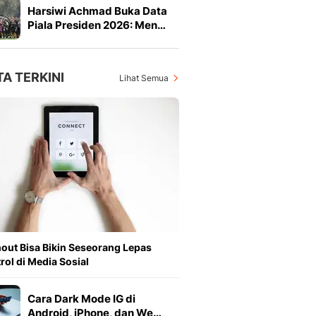
Harsiwi Achmad Buka Data
Piala Presiden 2026: Men…
TA TERKINI
Lihat Semua
out Bisa Bikin Seseorang Lepas
rol di Media Sosial
Cara Dark Mode IG di
Android, iPhone, dan We…