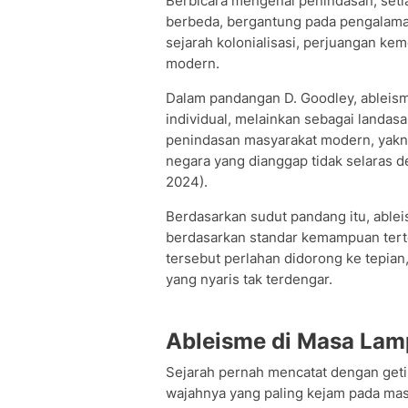
Berbicara mengenai penindasan, seti
berbeda, bergantung pada pengalaman 
sejarah kolonialisasi, perjuangan ke
modern.
Dalam pandangan D. Goodley, ableism
individual, melainkan sebagai landasa
penindasan masyarakat modern, yak
negara yang dianggap tidak selaras de
2024).
Berdasarkan sudut pandang itu, able
berdasarkan standar kemampuan tert
tersebut perlahan didorong ke tepia
yang nyaris tak terdengar.
Ableisme di Masa La
Sejarah pernah mencatat dengan get
wajahnya yang paling kejam pada mas