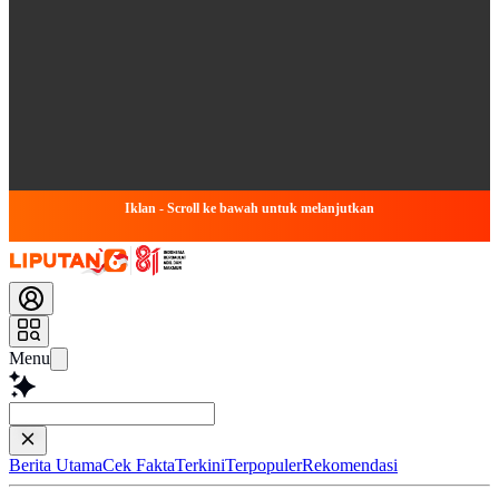
Iklan - Scroll ke bawah untuk melanjutkan
Menu
Baca l
Berita Utama
Cek Fakta
Terkini
Terpopuler
Rekomendasi