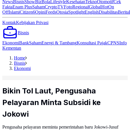
News
Bisnis
ShowBiz
Bola
Lifestyle
Kesehatan
Tekno
Otomotif
Cek
Fakta
Enam Plus
Saham
Crypto
TV
Foto
Regional
Global
Hot
On
Off
Islami
Citizen6
Opini
Feeds
Otosia
Spotlight
English
Disabilitas
Berita
Kontak
Kebijakan Privasi
Bisnis
Ekonomi
Bank
Saham
Energi & Tambang
Konsultasi Pajak
CPNS
Info
Kementan
Home
Bisnis
Ekonomi
Bikin Tol Laut, Pengusaha
Pelayaran Minta Subsidi ke
Jokowi
Pengusaha pelayaran meminta pemerintahan baru Jokowi-Jusuf