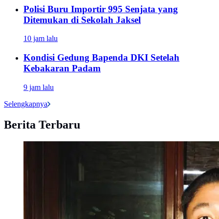
Polisi Buru Importir 995 Senjata yang
Ditemukan di Sekolah Jaksel
10 jam lalu
Kondisi Gedung Bapenda DKI Setelah
Kebakaran Padam
9 jam lalu
Selengkapnya
Berita Terbaru