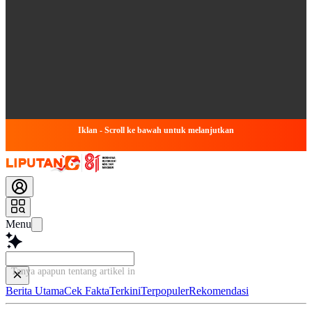
Iklan - Scroll ke bawah untuk melanjutkan
Menu
Tanya apapun tentang artikel ini...
Berita Utama
Cek Fakta
Terkini
Terpopuler
Rekomendasi