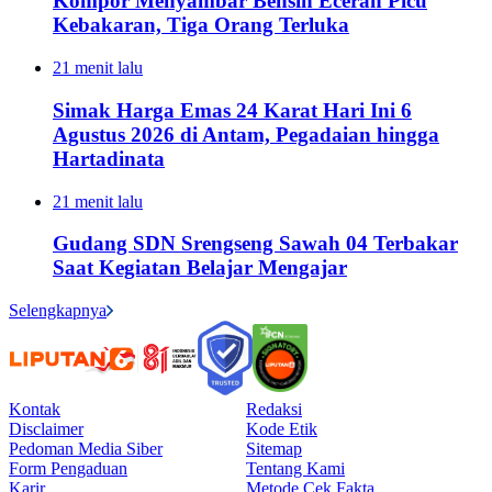
Kompor Menyambar Bensin Eceran Picu
Kebakaran, Tiga Orang Terluka
21 menit lalu
Simak Harga Emas 24 Karat Hari Ini 6
Agustus 2026 di Antam, Pegadaian hingga
Hartadinata
21 menit lalu
Gudang SDN Srengseng Sawah 04 Terbakar
Saat Kegiatan Belajar Mengajar
Selengkapnya
Kontak
Redaksi
Disclaimer
Kode Etik
Pedoman Media Siber
Sitemap
Form Pengaduan
Tentang Kami
Karir
Metode Cek Fakta