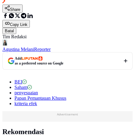
Share
Copy Link
Batal
Tim Redaksi
Agustina Melani
Reporter
Add
as a preferred source on Google
BEI
Saham
penyesuaian
Papan Pemantauan Khusus
kriteria efek
Advertisement
Rekomendasi