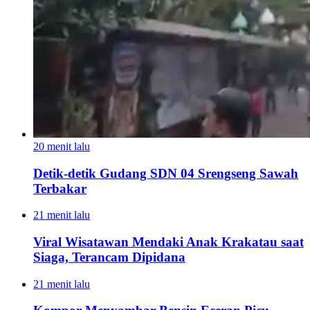
20 menit lalu
Detik-detik Gudang SDN 04 Srengseng Sawah
Terbakar
21 menit lalu
Viral Wisatawan Mendaki Anak Krakatau saat
Siaga, Terancam Dipidana
21 menit lalu