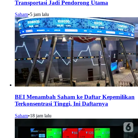
Transportasi Jadi Pendorong Utama
Saham
•
5 jam lalu
BEI Menambah Saham ke Daftar Kepemilikan
Terkonsentrasi Tinggi, Ini Daftarnya
Saham
•
18 jam lalu