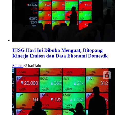
IHSG Hari Ini Dibuka Menguat, Ditopang
Kinerja Emiten dan Data Ekonomi Domestik
Saham
•
2 hari lalu