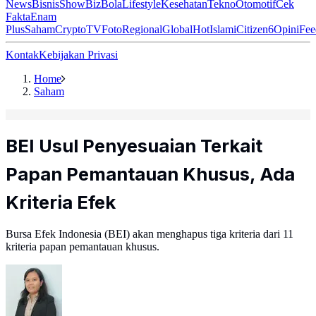
News
Bisnis
ShowBiz
Bola
Lifestyle
Kesehatan
Tekno
Otomotif
Cek
Fakta
Enam
Plus
Saham
Crypto
TV
Foto
Regional
Global
Hot
Islami
Citizen6
Opini
Fee
Kontak
Kebijakan Privasi
Home
Saham
BEI Usul Penyesuaian Terkait
Papan Pemantauan Khusus, Ada
Kriteria Efek
Bursa Efek Indonesia (BEI) akan menghapus tiga kriteria dari 11
kriteria papan pemantauan khusus.