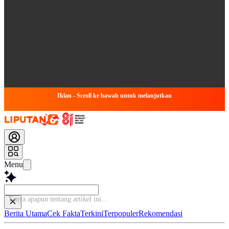
Iklan - Scroll ke bawah untuk melanjutkan
Menu
Baca
Berita Utama
Cek Fakta
Terkini
Terpopuler
Rekomendasi