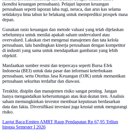
(kondisi keuangan perusahaan). Pelajari laporan keuangan
perusahaan seperti laporan laba rugi, neraca, dan arus kas selama
setidaknya lima tahun ke belakang untuk memprediksi prospek masa
depan.
Gunakan rasio keuangan dan metode valuasi yang telah dijelaskan
sebelumnya untuk menilai apakah saham undervalued atau
overvalued. Lakukan riset mengenai manajemen dan tata kelola
perusahaan, lalu bandingkan kinerja perusahaan dengan kompetitor
di industri yang sama untuk mendapatkan gambaran yang lebih
objektif.
Manfaatkan sumber resmi dan terpercaya seperti Bursa Efek
Indonesia (BEI) untuk data pasar dan informasi keterbukaan
perusahaan, serta Otoritas Jasa Keuangan (OJK) untuk memastikan
perusahaan sekuritas terdaftar dan diawasi.
Terakhir, disiplin dan manajemen risiko sangat penting. Jangan
hanya mengandalkan keberuntungan atau ikut-ikutan tren. Analisis
saham memungkinkan investor membuat keputusan berdasarkan
data dan fakta. Diversifikasi investasi juga krusial untuk mengurangi
risiko.
Lanjut Baca:
Emiten AMRT Raup Pendapatan Rp 67,95 Triliun
hingga Semester I 2026