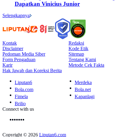
Dapatkan Vinicius Junior
Selengkapnya
Kontak
Redaksi
Disclaimer
Kode Etik
Pedoman Media Siber
Sitemap
Form Pengaduan
Tentang Kami
Karir
Metode Cek Fakta
Hak Jawab dan Koreksi Berita
Liputan6
Merdeka
Bola.com
Bola.net
Fimela
Kapanlagi
Brilio
Connect with us
Copyright © 2026
Liputan6.com