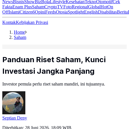
News
Bisnis
ShowBiz
Bola
Lifestyle
Kesehatan
Tekno
Otomotif
Cek
Fakta
Enam Plus
Saham
Crypto
TV
Foto
Regional
Global
Hot
On
Off
Islami
Citizen6
Opini
Feeds
Otosia
Spotlight
English
Disabilitas
Berita
Kontak
Kebijakan Privasi
Home
Saham
Panduan Riset Saham, Kunci
Investasi Jangka Panjang
Investor pemula perlu riset saham mandiri, ini tujuannya.
Septian Deny
Diterbitkan:
28 Juni 2026, 18:09 WIB