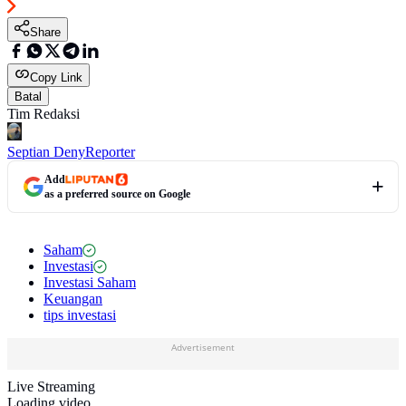
Share
Copy Link
Batal
Tim Redaksi
Septian Deny
Reporter
Add
as a preferred source on Google
Saham
Investasi
Investasi Saham
Keuangan
tips investasi
Advertisement
Live Streaming
Loading video...