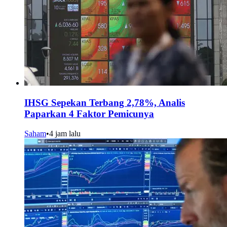
IHSG Sepekan Terbang 2,78%, Analis
Paparkan 4 Faktor Pemicunya
Saham
•
4 jam lalu