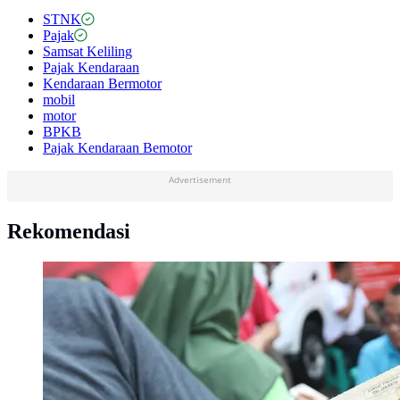
STNK
Pajak
Samsat Keliling
Pajak Kendaraan
Kendaraan Bermotor
mobil
motor
BPKB
Pajak Kendaraan Bemotor
Advertisement
Rekomendasi