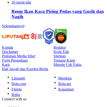
26 menit lalu
Resep Ikan Kaca Piring Pedas yang Gurih dan
Nagih
Selengkapnya
Kontak
Redaksi
Disclaimer
Kode Etik
Pedoman Media Siber
Sitemap
Form Pengaduan
Tentang Kami
Karir
Metode Cek Fakta
Hak Jawab dan Koreksi Berita
Liputan6
Merdeka
Bola.com
Bola.net
Fimela
Kapanlagi
Brilio
Connect with us