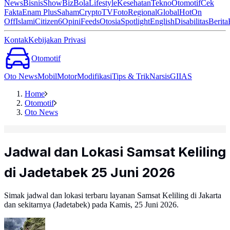
News
Bisnis
ShowBiz
Bola
Lifestyle
Kesehatan
Tekno
Otomotif
Cek
Fakta
Enam Plus
Saham
Crypto
TV
Foto
Regional
Global
Hot
On
Off
Islami
Citizen6
Opini
Feeds
Otosia
Spotlight
English
Disabilitas
Berita
Kontak
Kebijakan Privasi
Otomotif
Oto News
Mobil
Motor
Modifikasi
Tips & Trik
Narsis
GIIAS
Home
Otomotif
Oto News
Jadwal dan Lokasi Samsat Keliling
di Jadetabek 25 Juni 2026
Simak jadwal dan lokasi terbaru layanan Samsat Keliling di Jakarta
dan sekitarnya (Jadetabek) pada Kamis, 25 Juni 2026.