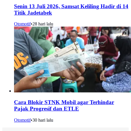
Senin 13 Juli 2026, Samsat Keliling Hadir di 14
Titik Jadetabek
Otomotif
•
28 hari lalu
Cara Blokir STNK Mobil agar Terhindar
Pajak Progresif dan ETLE
Otomotif
•
30 hari lalu