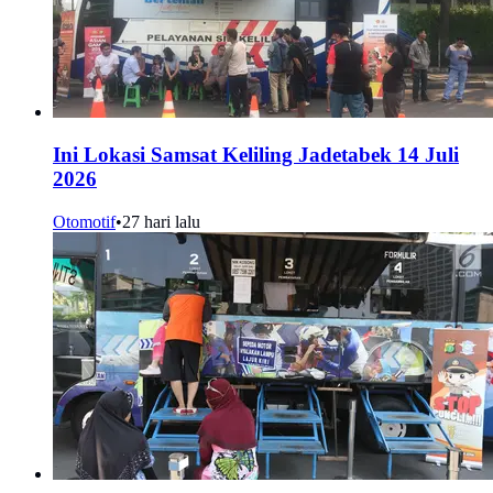
Ini Lokasi Samsat Keliling Jadetabek 14 Juli
2026
Otomotif
•
27 hari lalu