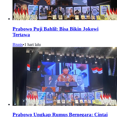
Prabowo Puji Bahlil: Bisa Bikin Jokowi
Tertawa
Bisnis
•
1 hari lalu
Prabowo Ungkap Rumus Bernegara: Cintai