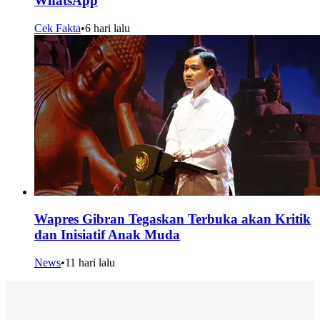
WhatsApp
Cek Fakta
•
6 hari lalu
Wapres Gibran Tegaskan Terbuka akan Kritik
dan Inisiatif Anak Muda
News
•
11 hari lalu