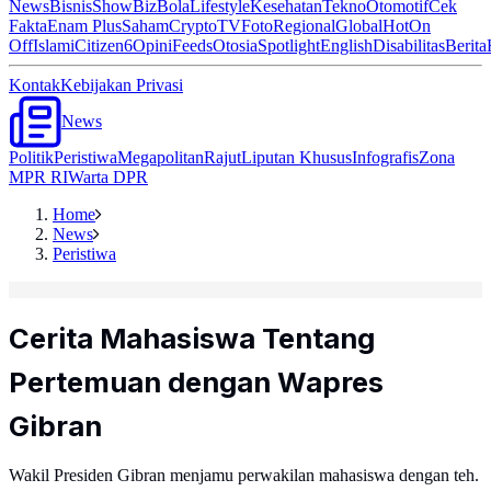
News
Bisnis
ShowBiz
Bola
Lifestyle
Kesehatan
Tekno
Otomotif
Cek
Fakta
Enam Plus
Saham
Crypto
TV
Foto
Regional
Global
Hot
On
Off
Islami
Citizen6
Opini
Feeds
Otosia
Spotlight
English
Disabilitas
Berita
Kontak
Kebijakan Privasi
News
Politik
Peristiwa
Megapolitan
Rajut
Liputan Khusus
Infografis
Zona
MPR RI
Warta DPR
Home
News
Peristiwa
Cerita Mahasiswa Tentang
Pertemuan dengan Wapres
Gibran
Wakil Presiden Gibran menjamu perwakilan mahasiswa dengan teh.