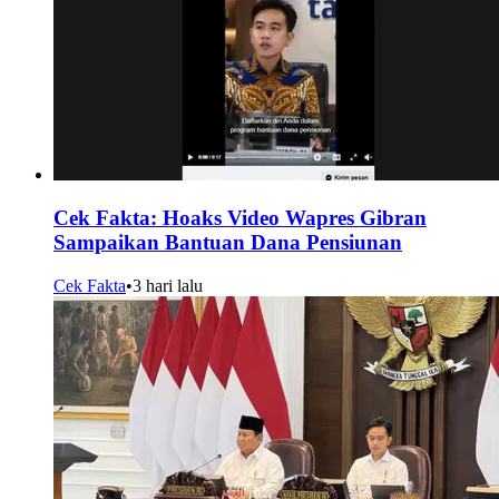
Cek Fakta: Hoaks Video Wapres Gibran
Sampaikan Bantuan Dana Pensiunan
Cek Fakta
•
3 hari lalu