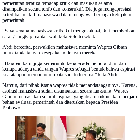
pemerintah terbuka terhadap kritik dan masukan selama
disampaikan secara tertib dan konstruktif. Dia juga mengapresiasi
keterlibatan aktif mahasiswa dalam mengawal berbagai kebijakan
pemerintah.
“Saya senang mahasiswa kritis ikut mengevaluasi, ikut memberikan
saran,” ungkap mantan wali kota Solo tersebut.
Abdi bercerita, perwakilan mahasiswa meminta Wapres Gibran
untuk tanda tangan kesepakatan dengan mereka.
"Harapan kami juga kemarin itu kenapa ada memorandum dan
kenapa adanya tanda tangan Wapres sebagai bentuk bahwa aspirasi
kita ataupun memorandum kita sudah diterima,” kata Abdi.
Namun, dari pihak istana wapres tidak menandatanganinya. Karena,
aspirasi mahasiswa sudah disampaikan secara langsung. Wapres
Gibran memastikan seluruh aspirasi yang disampaikan akan menjadi
bahan evaluasi pemerintah dan diteruskan kepada Presiden
Prabowo.
Wakil Presiden (Wapres) Gibran Rakabuming Raka
bertemu demonstran dari kalangan mahasiswa di Istana
Wakil Presiden Jakarta, Senin (15/6) (Biro Pers, Media,
dan Informasi Sekretariat Wakil Presiden)