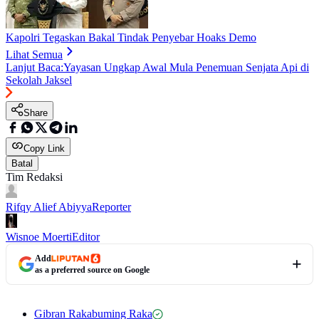
Kapolri Tegaskan Bakal Tindak Penyebar Hoaks Demo
Lihat Semua
Lanjut Baca:
Yayasan Ungkap Awal Mula Penemuan Senjata Api di
Sekolah Jaksel
Share
Copy Link
Batal
Tim Redaksi
Rifqy Alief Abiyya
Reporter
Wisnoe Moerti
Editor
Add
as a preferred source on Google
Gibran Rakabuming Raka