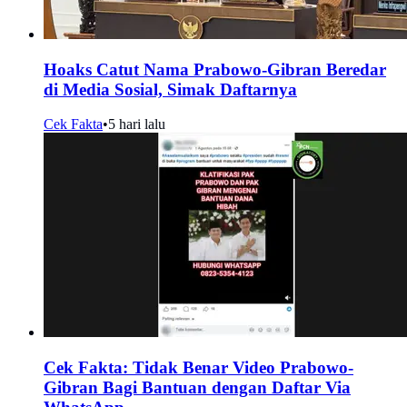
Hoaks Catut Nama Prabowo-Gibran Beredar
di Media Sosial, Simak Daftarnya
Cek Fakta
•
5 hari lalu
Cek Fakta: Tidak Benar Video Prabowo-
Gibran Bagi Bantuan dengan Daftar Via