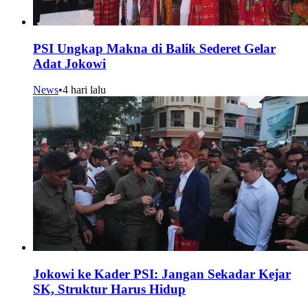
PSI Ungkap Makna di Balik Sederet Gelar
Adat Jokowi
News
•
4 hari lalu
Jokowi ke Kader PSI: Jangan Sekadar Kejar
SK, Struktur Harus Hidup