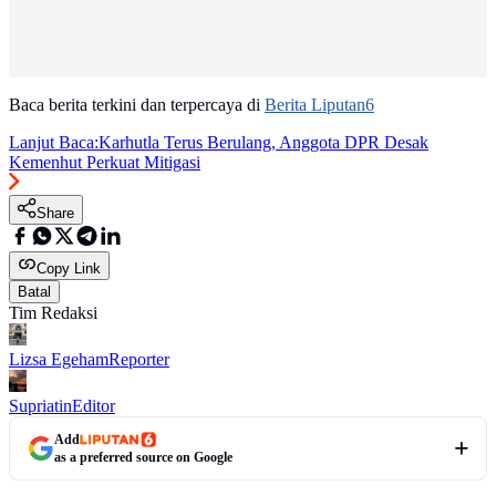
Baca berita terkini dan terpercaya di
Berita Liputan6
Lanjut Baca:
Karhutla Terus Berulang, Anggota DPR Desak
Kemenhut Perkuat Mitigasi
Share
Copy Link
Batal
Tim Redaksi
Lizsa Egeham
Reporter
Supriatin
Editor
Add
as a preferred source on Google