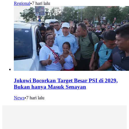
Regional
•
7 hari lalu
Jokowi Bocorkan Target Besar PSI di 2029,
Bukan hanya Masuk Senayan
News
•
7 hari lalu