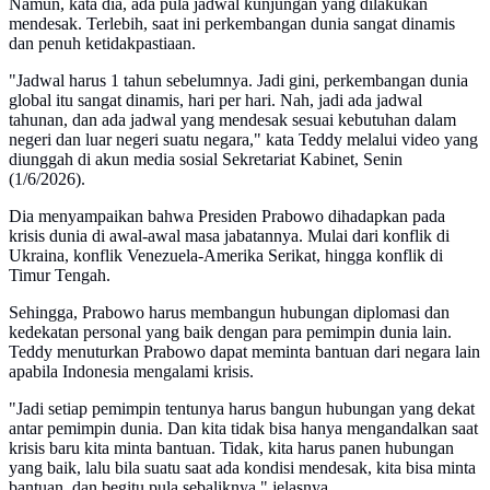
Namun, kata dia, ada pula jadwal kunjungan yang dilakukan
mendesak. Terlebih, saat ini perkembangan dunia sangat dinamis
dan penuh ketidakpastiaan.
"Jadwal harus 1 tahun sebelumnya. Jadi gini, perkembangan dunia
global itu sangat dinamis, hari per hari. Nah, jadi ada jadwal
tahunan, dan ada jadwal yang mendesak sesuai kebutuhan dalam
negeri dan luar negeri suatu negara," kata Teddy melalui video yang
diunggah di akun media sosial Sekretariat Kabinet, Senin
(1/6/2026).
Dia menyampaikan bahwa Presiden Prabowo dihadapkan pada
krisis dunia di awal-awal masa jabatannya. Mulai dari konflik di
Ukraina, konflik Venezuela-Amerika Serikat, hingga konflik di
Timur Tengah.
Sehingga, Prabowo harus membangun hubungan diplomasi dan
kedekatan personal yang baik dengan para pemimpin dunia lain.
Teddy menuturkan Prabowo dapat meminta bantuan dari negara lain
apabila Indonesia mengalami krisis.
"Jadi setiap pemimpin tentunya harus bangun hubungan yang dekat
antar pemimpin dunia. Dan kita tidak bisa hanya mengandalkan saat
krisis baru kita minta bantuan. Tidak, kita harus panen hubungan
yang baik, lalu bila suatu saat ada kondisi mendesak, kita bisa minta
bantuan, dan begitu pula sebaliknya," jelasnya.