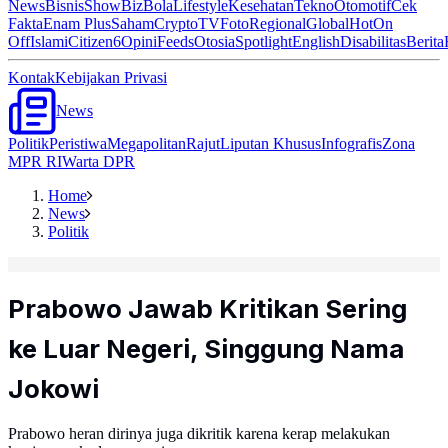
News
Bisnis
ShowBiz
Bola
Lifestyle
Kesehatan
Tekno
Otomotif
Cek
Fakta
Enam Plus
Saham
Crypto
TV
Foto
Regional
Global
Hot
On
Off
Islami
Citizen6
Opini
Feeds
Otosia
Spotlight
English
Disabilitas
Berita
Kontak
Kebijakan Privasi
News
Politik
Peristiwa
Megapolitan
Rajut
Liputan Khusus
Infografis
Zona
MPR RI
Warta DPR
Home
News
Politik
Prabowo Jawab Kritikan Sering
ke Luar Negeri, Singgung Nama
Jokowi
Prabowo heran dirinya juga dikritik karena kerap melakukan