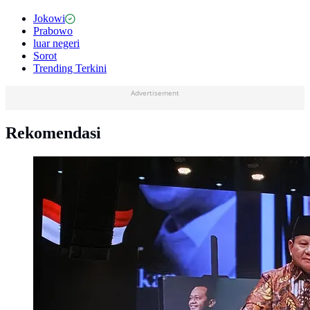
Jokowi
Prabowo
luar negeri
Sorot
Trending Terkini
Advertisement
Rekomendasi