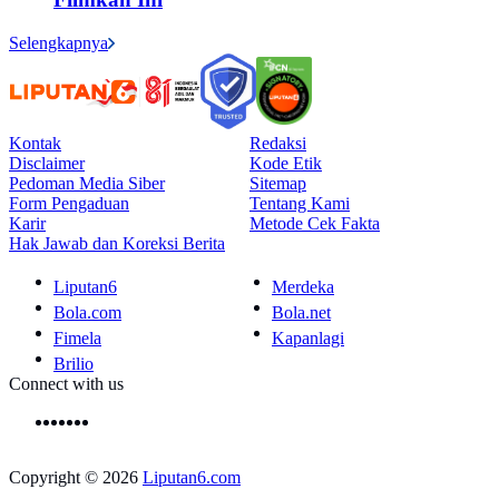
Selengkapnya
Kontak
Redaksi
Disclaimer
Kode Etik
Pedoman Media Siber
Sitemap
Form Pengaduan
Tentang Kami
Karir
Metode Cek Fakta
Hak Jawab dan Koreksi Berita
Liputan6
Merdeka
Bola.com
Bola.net
Fimela
Kapanlagi
Brilio
Connect with us
Copyright © 2026
Liputan6.com