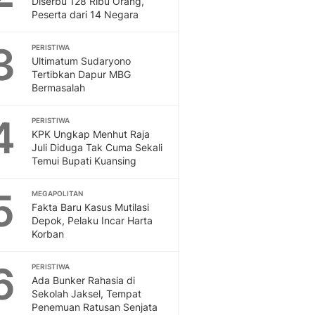
Diserbu 128 Ribu Orang,
Sport
Peserta dari 14 Negara
Berita Bola Terkini, Ja
Klasemen, Hasil Liga
3
PERISTIWA
Ultimatum Sudaryono
Tertibkan Dapur MBG
Bermasalah
4
PERISTIWA
KPK Ungkap Menhut Raja
Juli Diduga Tak Cuma Sekali
Temui Bupati Kuansing
5
MEGAPOLITAN
Fakta Baru Kasus Mutilasi
Depok, Pelaku Incar Harta
Korban
6
PERISTIWA
Ada Bunker Rahasia di
Sekolah Jaksel, Tempat
Penemuan Ratusan Senjata