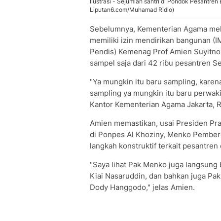
Ilustrasi - Sejumlah santri di Pondok Pesantren 
Liputan6.com/Muhamad Ridlo)
Sebelumnya, Kementerian Agama melu
memiliki izin mendirikan bangunan (IM
Pendis) Kemenag Prof Amien Suyitno m
sampel saja dari 42 ribu pesantren S
"Ya mungkin itu baru sampling, karena 
sampling ya mungkin itu baru perwaki
Kantor Kementerian Agama Jakarta, R
Amien memastikan, usai Presiden Pr
di Ponpes Al Khoziny, Menko Pember
langkah konstruktif terkait pesantren 
"Saya lihat Pak Menko juga langsung
Kiai Nasaruddin, dan bahkan juga P
Dody Hanggodo," jelas Amien.