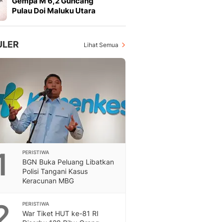
Gempa M 6,2 Guncang
Feeds
Pulau Doi Maluku Utara
Feeds Liputan6: Kumpul
Terbaru Harian
Otosia
ULER
Lihat Semua
Otosia
Spotlight
Berita Terkini, Kabar Te
Dan Dunia - Liputan6.
English
Exploring Knowledge, T
En.Liputan6.com
Disabilitas
Disabilitas Berita Terkini
1
PERISTIWA
Harian, Berita Terbaru,
BGN Buka Peluang Libatkan
Berita
Polisi Tangani Kasus
Berita Hari Ini Politik,
Keracunan MBG
Health
Kabar Berita Terbaru D
2
PERISTIWA
Diet, Herbal Terbaik
War Tiket HUT ke-81 RI