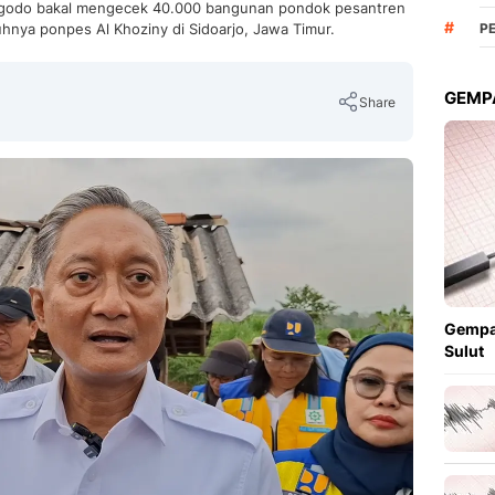
godo bakal mengecek 40.000 bangunan pondok pesantren
#
uhnya ponpes Al Khoziny di Sidoarjo, Jawa Timur.
P
GEMPA
Share
Copy Link
Gempa
Sulut