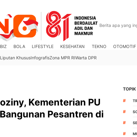
BIZ
BOLA
LIFESTYLE
KESEHATAN
TEKNO
OTOMOTIF
Liputan Khusus
Infografis
Zona MPR RI
Warta DPR
TOPIK
hoziny, Kementerian PU
#
TR
Bangunan Pesantren di
#
S
#
S
#
M