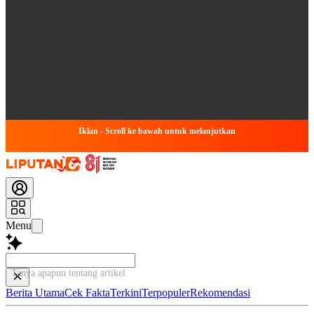
Iklan - Scroll ke bawah untuk melanjutkan
Menu
Tanya apapun tentang artikel ini...
Berita Utama
Cek Fakta
Terkini
Terpopuler
Rekomendasi