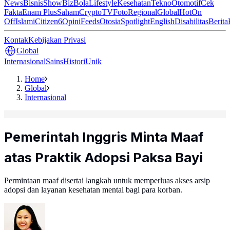
News
Bisnis
ShowBiz
Bola
Lifestyle
Kesehatan
Tekno
Otomotif
Cek
Fakta
Enam Plus
Saham
Crypto
TV
Foto
Regional
Global
Hot
On
Off
Islami
Citizen6
Opini
Feeds
Otosia
Spotlight
English
Disabilitas
Berita
Kontak
Kebijakan Privasi
Global
Internasional
Sains
Histori
Unik
Home
Global
Internasional
Pemerintah Inggris Minta Maaf
atas Praktik Adopsi Paksa Bayi
Permintaan maaf disertai langkah untuk memperluas akses arsip
adopsi dan layanan kesehatan mental bagi para korban.