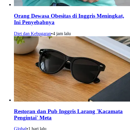
Orang Dewasa Obesitas di Inggris Meningkat,
Ini Penyebabnya
Diet dan Kebugaran
•
4 jam lalu
Restoran dan Pub Inggris Larang 'Kacamata
Pengintai' Meta
Global
•
1 hari lalu