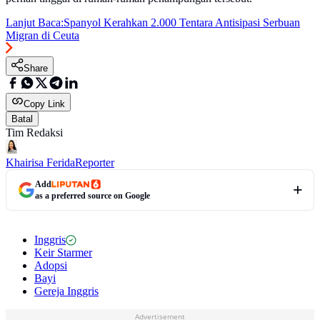
Lanjut Baca:
Spanyol Kerahkan 2.000 Tentara Antisipasi Serbuan
Migran di Ceuta
Share
Copy Link
Batal
Tim Redaksi
Khairisa Ferida
Reporter
Add
as a preferred source on Google
Inggris
Keir Starmer
Adopsi
Bayi
Gereja Inggris
Advertisement