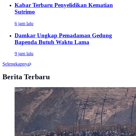
Kabar Terbaru Penyelidikan Kematian
Sutrimo
6 jam lalu
Damkar Ungkap Pemadaman Gedung
Bapenda Butuh Waktu Lama
9 jam lalu
Selengkapnya
Berita Terbaru