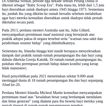
Di Amerika Serikat, periode tiga dekade setelah Perang Dunia II
dikenal sebagai "Baby Scoop Era". Pada masa itu, lebih dari 1,5 juta
bayi diserahkan untuk diadopsi antara 1945 hingga 1973. Sementara
itu, jumlah ibu yang dikirim ke rumah bersalin sebelum melahirkan
agar bayi mereka kemudian diserahkan untuk diadopsi tidak pernah
diketahui secara pasti.
Pada 2013, perdana menteri Australia saat itu, Julia Gillard,
menyampaikan permintaan maaf nasional yang bersejarah atas
praktik adopsi paksa di negara tersebut serta "warisan rasa sakit dan
penderitaan seumur hidup" yang ditimbulkannya.
Sementara itu, Irlandia hingga kini masih berupaya menyelesaikan
dampak dari praktik rumah-rumah penampungan ibu dan bayi yang
dahulu dikelola Gereja Katolik. Di rumah-rumah penampungan itu,
puluhan ribu perempuan pernah hidup dalam kondisi yang kerap
tidak manusiawi.
Hasil penyelidikan pada 2021 menemukan sekitar 9.000 anak
meninggal dunia di 18 rumah penampungan ibu dan bayi sepanjang
Abad ke-20.
Perdana Menteri Irlandia Micheal Martin kemudian menyampaikan
permintaan maaf atas "kesalahan besar yang berdampak mendalam
dan lintas generasi" yang dialami para ibu beserta bayi mereka yang
pernah tinggal di rumah-rumah penampungan tersebut.