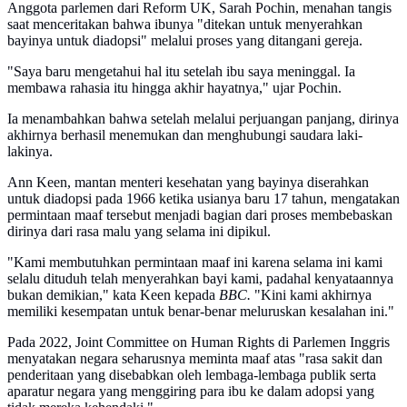
Anggota parlemen dari Reform UK, Sarah Pochin, menahan tangis
saat menceritakan bahwa ibunya "ditekan untuk menyerahkan
bayinya untuk diadopsi" melalui proses yang ditangani gereja.
"Saya baru mengetahui hal itu setelah ibu saya meninggal. Ia
membawa rahasia itu hingga akhir hayatnya," ujar Pochin.
Ia menambahkan bahwa setelah melalui perjuangan panjang, dirinya
akhirnya berhasil menemukan dan menghubungi saudara laki-
lakinya.
Ann Keen, mantan menteri kesehatan yang bayinya diserahkan
untuk diadopsi pada 1966 ketika usianya baru 17 tahun, mengatakan
permintaan maaf tersebut menjadi bagian dari proses membebaskan
dirinya dari rasa malu yang selama ini dipikul.
"Kami membutuhkan permintaan maaf ini karena selama ini kami
selalu dituduh telah menyerahkan bayi kami, padahal kenyataannya
bukan demikian," kata Keen kepada
BBC.
"Kini kami akhirnya
memiliki kesempatan untuk benar-benar meluruskan kesalahan ini."
Pada 2022, Joint Committee on Human Rights di Parlemen Inggris
menyatakan negara seharusnya meminta maaf atas "rasa sakit dan
penderitaan yang disebabkan oleh lembaga-lembaga publik serta
aparatur negara yang menggiring para ibu ke dalam adopsi yang