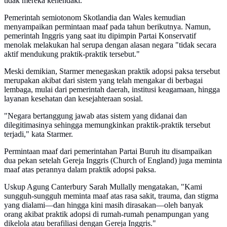
tidak mereka kehendaki."
Pemerintah semiotonom Skotlandia dan Wales kemudian
menyampaikan permintaan maaf pada tahun berikutnya. Namun,
pemerintah Inggris yang saat itu dipimpin Partai Konservatif
menolak melakukan hal serupa dengan alasan negara "tidak secara
aktif mendukung praktik-praktik tersebut."
Meski demikian, Starmer menegaskan praktik adopsi paksa tersebut
merupakan akibat dari sistem yang telah mengakar di berbagai
lembaga, mulai dari pemerintah daerah, institusi keagamaan, hingga
layanan kesehatan dan kesejahteraan sosial.
"Negara bertanggung jawab atas sistem yang didanai dan
dilegitimasinya sehingga memungkinkan praktik-praktik tersebut
terjadi," kata Starmer.
Permintaan maaf dari pemerintahan Partai Buruh itu disampaikan
dua pekan setelah Gereja Inggris (Church of England) juga meminta
maaf atas perannya dalam praktik adopsi paksa.
Uskup Agung Canterbury Sarah Mullally mengatakan, "Kami
sungguh-sungguh meminta maaf atas rasa sakit, trauma, dan stigma
yang dialami—dan hingga kini masih dirasakan—oleh banyak
orang akibat praktik adopsi di rumah-rumah penampungan yang
dikelola atau berafiliasi dengan Gereja Inggris."