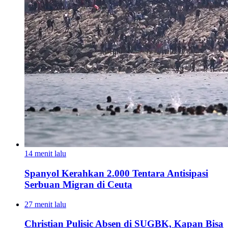
14 menit lalu
Spanyol Kerahkan 2.000 Tentara Antisipasi
Serbuan Migran di Ceuta
27 menit lalu
Christian Pulisic Absen di SUGBK, Kapan Bisa