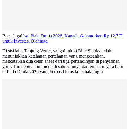
Baca Juga
Usai Piala Dunia 2026, Kanada Gelontorkan Rp 12,7 T
untuk Investasi Olahraga
Di sisi lain, Tanjung Verde, yang dijuluki Blue Sharks, telah
menunjukkan ketahanan pertahanan yang mengesankan,
mencatatkan dua clean sheet dari tiga pertandingan di penyisihan
grup. Tim debutan ini menjadi satu-satunya dari empat negara baru
di Piala Dunia 2026 yang berhasil lolos ke babak gugur.