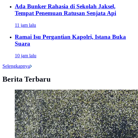
Ada Bunker Rahasia di Sekolah Jaksel,
Tempat Penemuan Ratusan Senjata Api
11 jam lalu
Ramai Isu Pergantian Kapolri, Istana Buka
Suara
10 jam lalu
Selengkapnya
Berita Terbaru