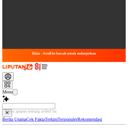
Iklan - Scroll ke bawah untuk melanjutkan
Menu
Tanya apapun tentang artikel in
Berita Utama
Cek Fakta
Terkini
Terpopuler
Rekomendasi