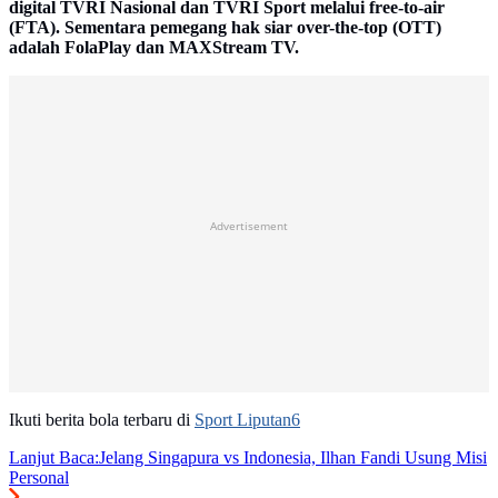
digital TVRI Nasional dan TVRI Sport melalui free-to-air
(FTA). Sementara pemegang hak siar over-the-top (OTT)
adalah FolaPlay dan MAXStream TV.
Advertisement
Ikuti berita bola terbaru di
Sport Liputan6
Lanjut Baca:
Jelang Singapura vs Indonesia, Ilhan Fandi Usung Misi
Personal