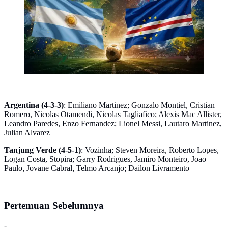
Argentina (4-3-3)
: Emiliano Martinez; Gonzalo Montiel, Cristian
Romero, Nicolas Otamendi, Nicolas Tagliafico; Alexis Mac Allister,
Leandro Paredes, Enzo Fernandez; Lionel Messi, Lautaro Martinez,
Julian Alvarez
Tanjung Verde (4-5-1)
: Vozinha; Steven Moreira, Roberto Lopes,
Logan Costa, Stopira; Garry Rodrigues, Jamiro Monteiro, Joao
Paulo, Jovane Cabral, Telmo Arcanjo; Dailon Livramento
Pertemuan Sebelumnya
-