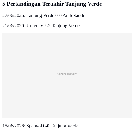
5 Pertandingan Terakhir Tanjung Verde
27/06/2026: Tanjung Verde 0-0 Arab Saudi
21/06/2026: Uruguay 2-2 Tanjung Verde
Advertisement
15/06/2026: Spanyol 0-0 Tanjung Verde