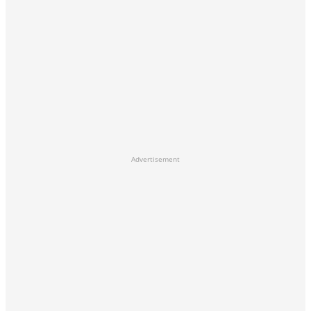
Advertisement