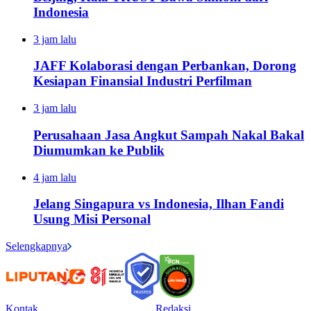
Indonesia
3 jam lalu
JAFF Kolaborasi dengan Perbankan, Dorong
Kesiapan Finansial Industri Perfilman
3 jam lalu
Perusahaan Jasa Angkut Sampah Nakal Bakal
Diumumkan ke Publik
4 jam lalu
Jelang Singapura vs Indonesia, Ilhan Fandi
Usung Misi Personal
Selengkapnya
Kontak
Redaksi