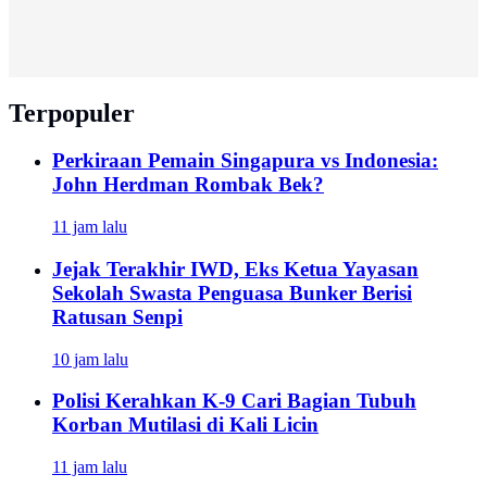
Terpopuler
Perkiraan Pemain Singapura vs Indonesia:
John Herdman Rombak Bek?
11 jam lalu
Jejak Terakhir IWD, Eks Ketua Yayasan
Sekolah Swasta Penguasa Bunker Berisi
Ratusan Senpi
10 jam lalu
Polisi Kerahkan K-9 Cari Bagian Tubuh
Korban Mutilasi di Kali Licin
11 jam lalu