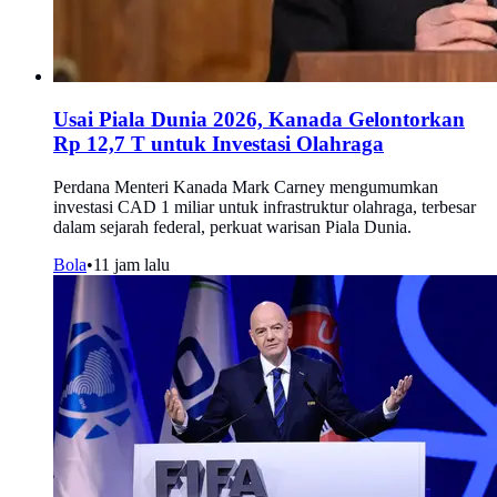
Usai Piala Dunia 2026, Kanada Gelontorkan
Rp 12,7 T untuk Investasi Olahraga
Perdana Menteri Kanada Mark Carney mengumumkan
investasi CAD 1 miliar untuk infrastruktur olahraga, terbesar
dalam sejarah federal, perkuat warisan Piala Dunia.
Bola
•
11 jam lalu