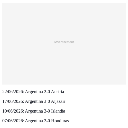
Advertisement
22/06/2026: Argentina 2-0 Austria
17/06/2026: Argentina 3-0 Aljazair
10/06/2026: Argentina 3-0 Islandia
07/06/2026: Argentina 2-0 Honduras