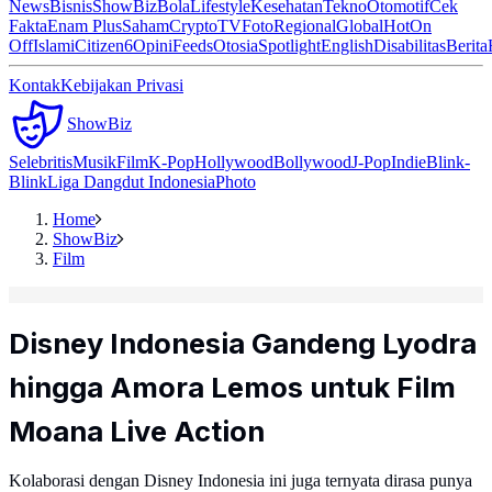
News
Bisnis
ShowBiz
Bola
Lifestyle
Kesehatan
Tekno
Otomotif
Cek
Fakta
Enam Plus
Saham
Crypto
TV
Foto
Regional
Global
Hot
On
Off
Islami
Citizen6
Opini
Feeds
Otosia
Spotlight
English
Disabilitas
Berita
Kontak
Kebijakan Privasi
ShowBiz
Selebritis
Musik
Film
K-Pop
Hollywood
Bollywood
J-Pop
Indie
Blink-
Blink
Liga Dangdut Indonesia
Photo
Home
ShowBiz
Film
Disney Indonesia Gandeng Lyodra
hingga Amora Lemos untuk Film
Moana Live Action
Kolaborasi dengan Disney Indonesia ini juga ternyata dirasa punya