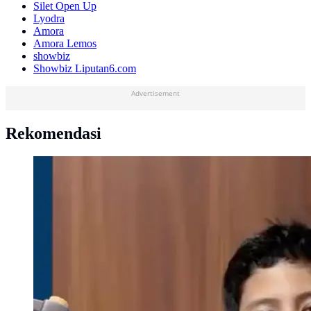
Silet Open Up
Lyodra
Amora
Amora Lemos
showbiz
Showbiz Liputan6.com
Advertisement
Rekomendasi