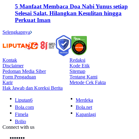
5 Manfaat Membaca Doa Nabi Yunus setiap
Selesai Salat, Hilangkan Kesulitan hingga
Perkuat Iman
Selengkapnya
Kontak
Redaksi
Disclaimer
Kode Etik
Pedoman Media Siber
Sitemap
Form Pengaduan
Tentang Kami
Karir
Metode Cek Fakta
Hak Jawab dan Koreksi Berita
Liputan6
Merdeka
Bola.com
Bola.net
Fimela
Kapanlagi
Brilio
Connect with us