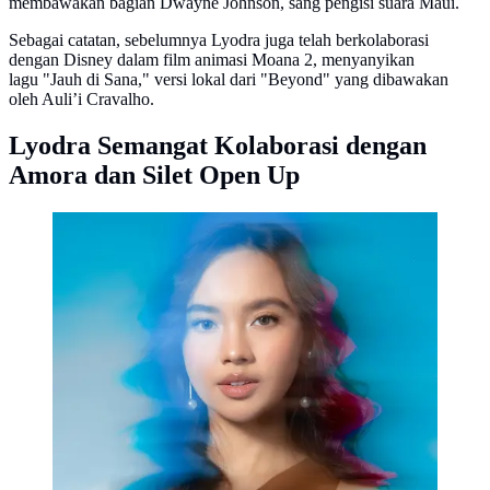
membawakan bagian Dwayne Johnson, sang pengisi suara Maui.
Sebagai catatan, sebelumnya Lyodra juga telah berkolaborasi
dengan Disney dalam film animasi Moana 2, menyanyikan
lagu "Jauh di Sana," versi lokal dari "Beyond" yang dibawakan
oleh Auli’i Cravalho.
Lyodra Semangat Kolaborasi dengan
Amora dan Silet Open Up
Disney Indonesia Gandeng Lyodra untuk Film Moana
Live Action. (dok Disney Indonesia)