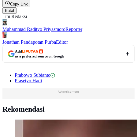
Copy Link
Batal
Tim Redaksi
Muhammad Radityo Priyasmoro
Reporter
Jonathan Pandapotan Purba
Editor
Add
as a preferred source on Google
Prabowo Subianto
Prasetyo Hadi
Advertisement
Rekomendasi