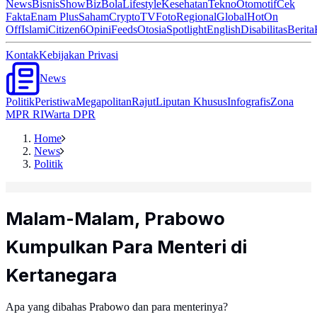
News
Bisnis
ShowBiz
Bola
Lifestyle
Kesehatan
Tekno
Otomotif
Cek
Fakta
Enam Plus
Saham
Crypto
TV
Foto
Regional
Global
Hot
On
Off
Islami
Citizen6
Opini
Feeds
Otosia
Spotlight
English
Disabilitas
Berita
Kontak
Kebijakan Privasi
News
Politik
Peristiwa
Megapolitan
Rajut
Liputan Khusus
Infografis
Zona
MPR RI
Warta DPR
Home
News
Politik
Malam-Malam, Prabowo
Kumpulkan Para Menteri di
Kertanegara
Apa yang dibahas Prabowo dan para menterinya?