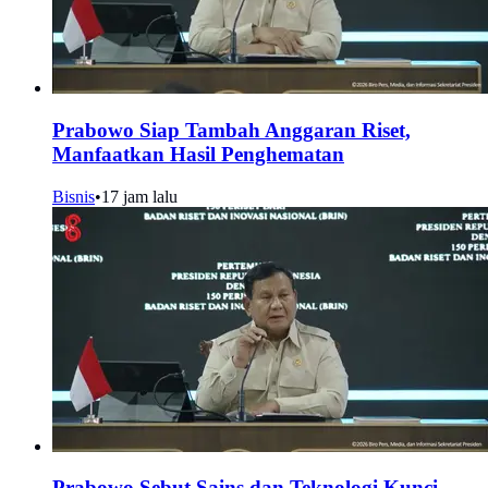
Prabowo Siap Tambah Anggaran Riset,
Manfaatkan Hasil Penghematan
Bisnis
•
17 jam lalu
Prabowo Sebut Sains dan Teknologi Kunci