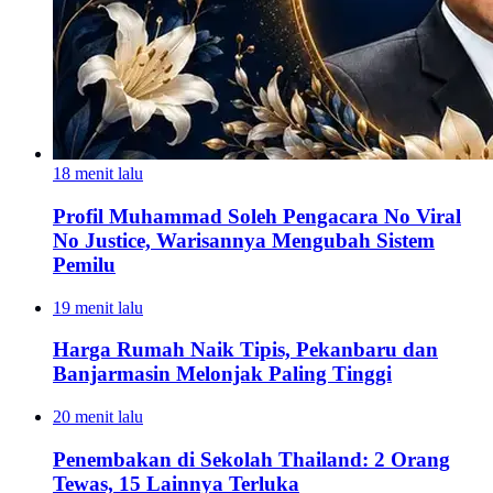
18 menit lalu
Profil Muhammad Soleh Pengacara No Viral
No Justice, Warisannya Mengubah Sistem
Pemilu
19 menit lalu
Harga Rumah Naik Tipis, Pekanbaru dan
Banjarmasin Melonjak Paling Tinggi
20 menit lalu
Penembakan di Sekolah Thailand: 2 Orang
Tewas, 15 Lainnya Terluka