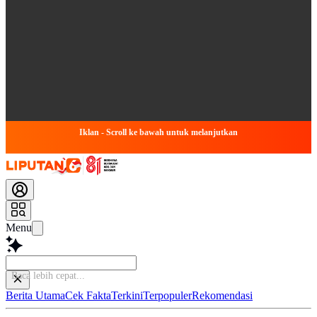
Iklan - Scroll ke bawah untuk melanjutkan
Menu
Si
Berita Utama
Cek Fakta
Terkini
Terpopuler
Rekomendasi