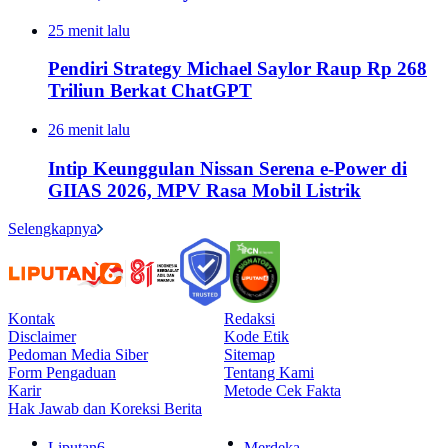
25 menit lalu
Pendiri Strategy Michael Saylor Raup Rp 268
Triliun Berkat ChatGPT
26 menit lalu
Intip Keunggulan Nissan Serena e-Power di
GIIAS 2026, MPV Rasa Mobil Listrik
Selengkapnya
Kontak
Redaksi
Disclaimer
Kode Etik
Pedoman Media Siber
Sitemap
Form Pengaduan
Tentang Kami
Karir
Metode Cek Fakta
Hak Jawab dan Koreksi Berita
Liputan6
Merdeka