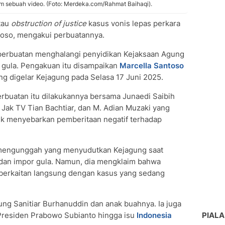
m sebuah video. (Foto: Merdeka.com/Rahmat Baihaqi).
tau
obstruction of justice
kasus vonis lepas perkara
toso, mengakui perbuatannya.
perbuatan menghalangi penyidikan Kejaksaan Agung
 gula. Pengakuan itu disampaikan
Marcella Santoso
ang digelar Kejagung pada Selasa 17 Juni 2025.
buatan itu dilakukannya bersama Junaedi Saibih
 Jak TV Tian Bachtiar, dan M. Adian Muzaki yang
uk menyebarkan pemberitaan negatif terhadap
 mengunggah yang menyudutkan Kejagung saat
 dan impor gula. Namun, dia mengklaim bahwa
 berkaitan langsung dengan kasus yang sedang
g Sanitiar Burhanuddin dan anak buahnya. Ia juga
residen Prabowo Subianto hingga isu
Indonesia
PIALA