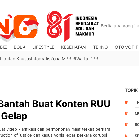
BIZ
BOLA
LIFESTYLE
KESEHATAN
TEKNO
OTOMOTIF
Liputan Khusus
Infografis
Zona MPR RI
Warta DPR
TOPIK
 Bantah Buat Konten RUU
#
TR
 Gelap
#
M
#
S
 video klarifikasi dan permohonan maaf terkait perkara
ction of justice dan kasus vonis lepas perkara korupsi
#
S