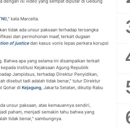
a dengan isi video yang sempat diputar di Gedung
TNI
)," kata Marcella.
an tidak ada unsur paksaan terhadap tersangka
ifikasi dan permohonan maaf, terkait dugaan
tion of justice
dan kasus vonis lepas perkara korupsi
 Bahwa apa yang selama ini disampaikan terkait
 kepada institusi Kejaksaan Agung Republik
hadap Jampidsus, terhadap Direktur Penyidikan,
ah disebut tadi adalah tidak benar," tutur Direktur
l Qohar di
Kejagung
, Jakarta Selatan, dikutip Rabu
k ada unsur paksaan, atas kemauannya sendiri,
jadi paham, menjadi semakin tahu bahwa yang
alah tidak benar," sambungnya.