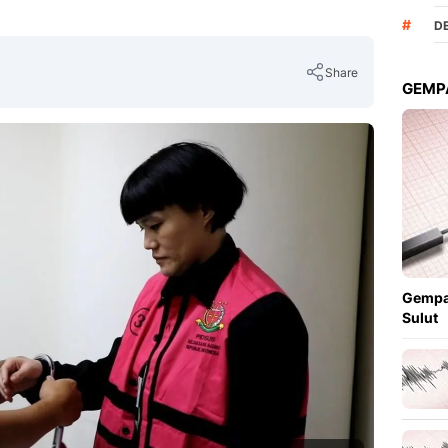
#
D
Share
GEMPA
Copy Link
Gempa
Sulut