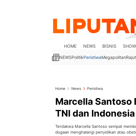
HOME
NEWS
BISNIS
SHOW
NEWS
Politik
Peristiwa
Megapolitan
Rajut
Home
News
Peristiwa
Marcella Santoso
TNI dan Indonesia
Terdakwa Marcella Santoso sempat membuat
dugaan menghalangi penyidikan atau obstru