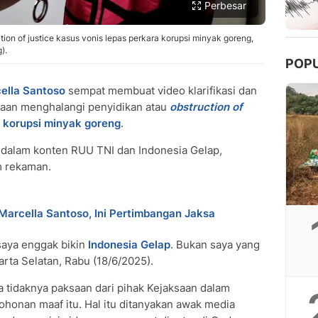
Perbesar
ion of justice kasus vonis lepas perkara korupsi minyak goreng,
).
POP
ella Santoso
sempat membuat video klarifikasi dan
gaan menghalangi penyidikan atau
obstruction of
a
korupsi minyak goreng
.
at dalam konten RUU TNI dan Indonesia Gelap,
 rekaman.
Marcella Santoso, Ini Pertimbangan Jaksa
saya enggak bikin
Indonesia Gelap
. Bukan saya yang
karta Selatan, Rabu (18/6/2025).
 tidaknya paksaan dari pihak Kejaksaan dalam
ohonan maaf itu. Hal itu ditanyakan awak media