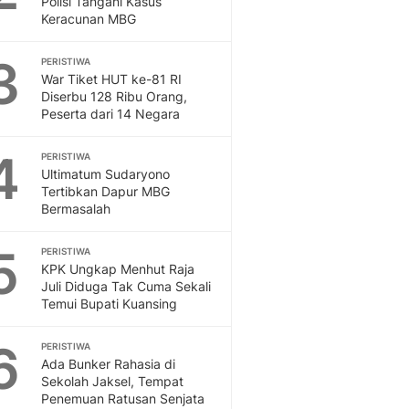
Polisi Tangani Kasus
Sport
Keracunan MBG
Berita Bola Terkini, Ja
Klasemen, Hasil Liga
3
PERISTIWA
War Tiket HUT ke-81 RI
Diserbu 128 Ribu Orang,
Peserta dari 14 Negara
4
PERISTIWA
Ultimatum Sudaryono
Tertibkan Dapur MBG
Bermasalah
5
PERISTIWA
KPK Ungkap Menhut Raja
Juli Diduga Tak Cuma Sekali
Temui Bupati Kuansing
6
PERISTIWA
Ada Bunker Rahasia di
Sekolah Jaksel, Tempat
Penemuan Ratusan Senjata