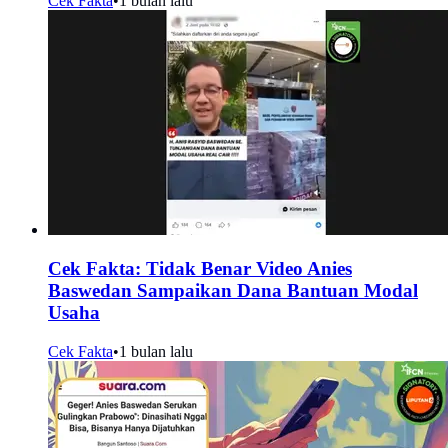
Cek Fakta
•
1 bulan lalu
Cek Fakta: Tidak Benar Video Anies
Baswedan Sampaikan Dana Bantuan Modal
Usaha
Cek Fakta
•
1 bulan lalu