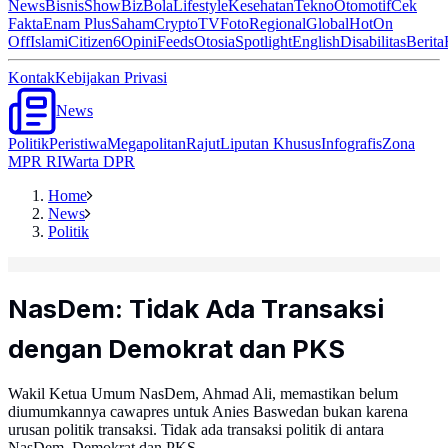
News
Bisnis
ShowBiz
Bola
Lifestyle
Kesehatan
Tekno
Otomotif
Cek
Fakta
Enam Plus
Saham
Crypto
TV
Foto
Regional
Global
Hot
On
Off
Islami
Citizen6
Opini
Feeds
Otosia
Spotlight
English
Disabilitas
Berita
Kontak
Kebijakan Privasi
News
Politik
Peristiwa
Megapolitan
Rajut
Liputan Khusus
Infografis
Zona
MPR RI
Warta DPR
Home
News
Politik
NasDem: Tidak Ada Transaksi
dengan Demokrat dan PKS
Wakil Ketua Umum NasDem, Ahmad Ali, memastikan belum
diumumkannya cawapres untuk Anies Baswedan bukan karena
urusan politik transaksi. Tidak ada transaksi politik di antara
NasDem, Demokrat dan PKS.