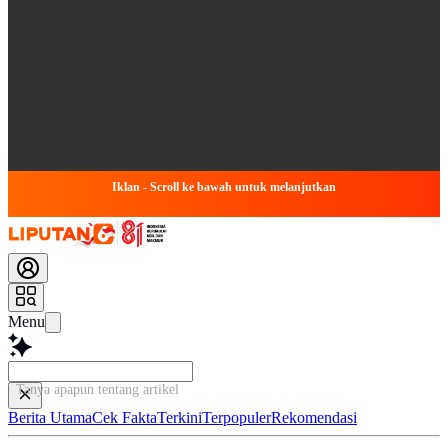
Iklan - Scroll ke bawah untuk melanjutkan
Menu
Tanya apapun tentang artikel ini...
Berita Utama
Cek Fakta
Terkini
Terpopuler
Rekomendasi