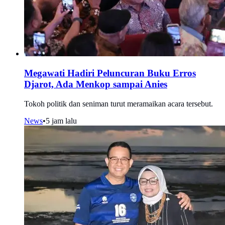
Megawati Hadiri Peluncuran Buku Erros
Djarot, Ada Menkop sampai Anies
Tokoh politik dan seniman turut meramaikan acara tersebut.
News
•
5 jam lalu