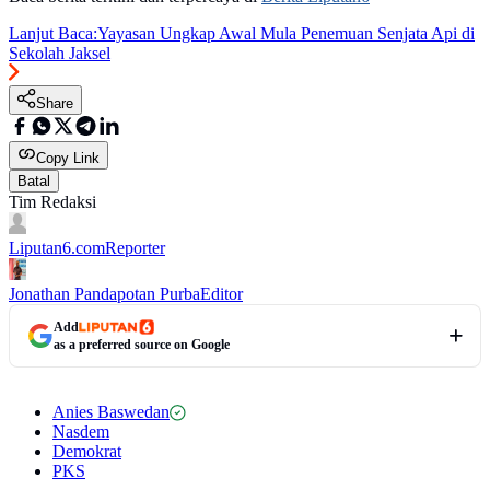
Lanjut Baca:
Yayasan Ungkap Awal Mula Penemuan Senjata Api di
Sekolah Jaksel
Share
Copy Link
Batal
Tim Redaksi
Liputan6.com
Reporter
Jonathan Pandapotan Purba
Editor
Add
as a preferred source on Google
Anies Baswedan
Nasdem
Demokrat
PKS