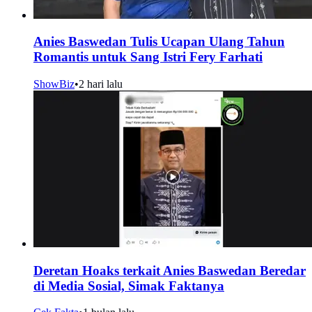
Anies Baswedan Tulis Ucapan Ulang Tahun
Romantis untuk Sang Istri Fery Farhati
ShowBiz
•
2 hari lalu
Deretan Hoaks terkait Anies Baswedan Beredar
di Media Sosial, Simak Faktanya