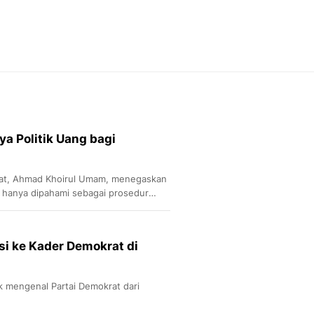
Feeds
Feeds Liputan6: Kumpul
Terbaru Harian
Otosia
Otosia
Spotlight
Berita Terkini, Kabar Te
Dan Dunia - Liputan6.
a Politik Uang bagi
English
Exploring Knowledge, T
En.Liputan6.com
rat, Ahmad Khoirul Umam, menegaskan
Disabilitas
 hanya dipahami sebagai prosedur
Disabilitas Berita Terkini
Harian, Berita Terbaru,
Berita
si ke Kader Demokrat di
Berita Hari Ini Politik,
Health
Kabar Berita Terbaru D
 mengenal Partai Demokrat dari
Diet, Herbal Terbaik