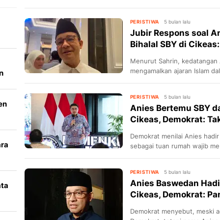
PERISTIWA
5 bulan lalu
Jubir Respons soal A
Bihalal SBY di Cikeas:
Menurut Sahrin, kedatangan
mengamalkan ajaran Islam dal
n
PERISTIWA
5 bulan lalu
en
Anies Bertemu SBY d
Cikeas, Demokrat: Tak
Demokrat menilai Anies hadi
ara
sebagai tuan rumah wajib me
k
PERISTIWA
5 bulan lalu
Anies Baswedan Hadiri
ata
Cikeas, Demokrat: Pa
i
Demokrat menyebut, meski ac