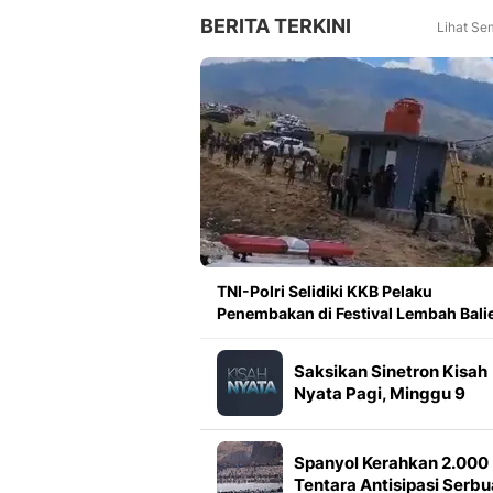
BERITA TERKINI
Lihat Se
TNI-Polri Selidiki KKB Pelaku
Penembakan di Festival Lembah Bal
Saksikan Sinetron Kisah
Nyata Pagi, Minggu 9
Agustus Pukul 08.00 WI
di Indosiar
Spanyol Kerahkan 2.000
Tentara Antisipasi Serb