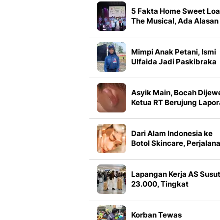
5 Fakta Home Sweet Lo
The Musical, Ada Alasan
soal 2 Pemeran Kaluna
Mimpi Anak Petani, Ismi
Ulfaida Jadi Paskibraka
Pertama dari Sekolah
Rakyat
Asyik Main, Bocah Dijew
Ketua RT Berujung Lapo
Polisi
Dari Alam Indonesia ke
Botol Skincare, Perjalan
Mengubah Tanaman Lok
Jadi Produk Kecantikan
Lapangan Kerja AS Susu
23.000, Tingkat
Pengangguran Turun Jad
4,1%
Korban Tewas