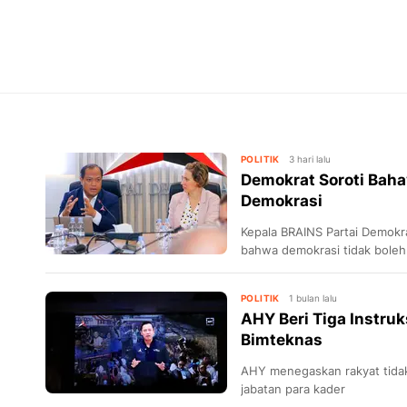
POLITIK
3 hari lalu
Demokrat Soroti Bahay
Demokrasi
Kepala BRAINS Partai Demok
bahwa demokrasi tidak boleh
pemilu.
POLITIK
1 bulan lalu
AHY Beri Tiga Instruk
Bimteknas
AHY menegaskan rakyat tidak
jabatan para kader