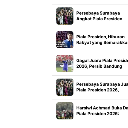
Persebaya Surabaya
Angkat Piala Presiden
2026, Francisco Rivera:
Kini Kami Lebih Percaya
Diri
Piala Presiden, Hiburan
Rakyat yang Semarakka
Jeda Kompetisi
Gagal Juara Piala Presid
2026, Persib Bandung
Petik Banyak Pelajaran
Persebaya Surabaya Ju
Piala Presiden 2026,
Manajemen Imbau Bone
Tak Konvoi
Harsiwi Achmad Buka D
Piala Presiden 2026:
Meningkat 16 Persen dar
Tahun Lalu