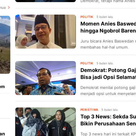
Demokrat, tetapi nama Anies
undangan.
mua
POLITIK
5 bulan lalu
Momen Anies Basweda
hingga Ngobrol Bare
Juru bicara Anies Baswedan 
membahas hal-hal umum.
POLITIK
5 bulan lalu
Demokrat: Potong Gaj
Bisa jadi Opsi Selam
iem
Demokrat menilai potong gaj
menjadi opsi untuk menyela
PERISTIWA
5 bulan lalu
B
Top 3 News: Sekda Su
Bikin Perusahaan Send
uan
Top 3 news hari ini terkait 