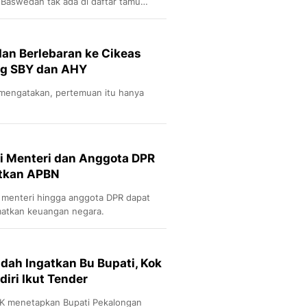
 Baswedan tak ada di daftar tamu
n Berlebaran ke Cikeas
ng SBY dan AHY
mengatakan, pertemuan itu hanya
i Menteri dan Anggota DPR
atkan APBN
i menteri hingga anggota DPR dapat
matkan keuangan negara.
dah Ingatkan Bu Bupati, Kok
iri Ikut Tender
KPK menetapkan Bupati Pekalongan