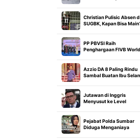
Migran di Ceuta
Christian Pulisic Absen d
SUGBK, Kapan Bisa Main
PP PBVSI Raih
Penghargaan FIVB Worl
Event 2025
Azzio DA 8 Paling Rindu
Sambal Buatan Ibu Sela
di Karantina
Jutawan di Inggris
Menyusut ke Level
Terendah Sejak 2008
Pejabat Polda Sumbar
Diduga Menganiaya
Warga