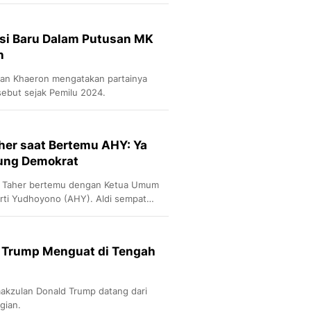
Sport
Berita Bola Terkini, Ja
Klasemen, Hasil Liga
ksi Baru Dalam Putusan MK
n
man Khaeron mengatakan partainya
sebut sejak Pemilu 2024.
her saat Bertemu AHY: Ya
ung Demokrat
di Taher bertemu dengan Ketua Umum
rti Yudhoyono (AHY). Aldi sempat
krat.
 Trump Menguat di Tengah
makzulan Donald Trump datang dari
gian.