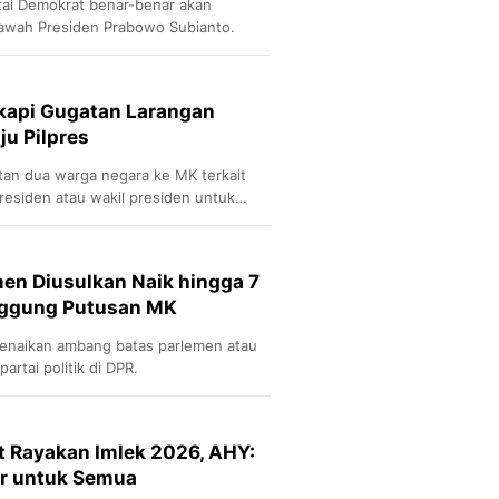
i Demokrat benar-benar akan
awah Presiden Prabowo Subianto.
kapi Gugatan Larangan
ju Pilpres
an dua warga negara ke MK terkait
presiden atau wakil presiden untuk
pres.
en Diusulkan Naik hingga 7
nggung Putusan MK
kenaikan ambang batas parlemen atau
artai politik di DPR.
t Rayakan Imlek 2026, AHY:
ar untuk Semua