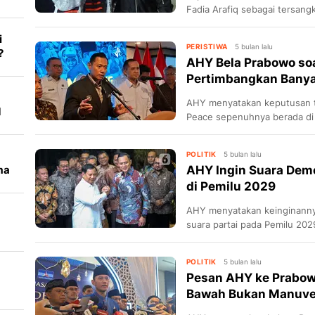
Fadia Arafiq sebagai tersangk
i
PERISTIWA
5 bulan lalu
?
AHY Bela Prabowo soa
Pertimbangkan Banya
AHY menyatakan keputusan ter
d
Peace sepenuhnya berada di
POLITIK
5 bulan lalu
ma
AHY Ingin Suara Demo
di Pemilu 2029
AHY menyatakan keinginanny
suara partai pada Pemilu 2029
POLITIK
5 bulan lalu
Pesan AHY ke Prabow
Bawah Bukan Manuver P