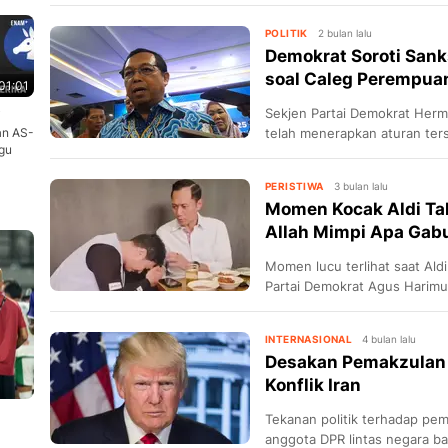
POLITIK
2 bulan lalu
Demokrat Soroti San
soal Caleg Perempua
01:01
Sekjen Partai Demokrat Her
i
an AS-
telah menerapkan aturan ter
ngu
PERISTIWA
3 bulan lalu
Momen Kocak Aldi Ta
Allah Mimpi Apa Gab
Momen lucu terlihat saat Al
Partai Demokrat Agus Harimu
mengaku resmi gabung Demo
INTERNASIONAL
4 bulan lalu
Desakan Pemakzulan
Konflik Iran
Tekanan politik terhadap pe
anggota DPR lintas negara ba