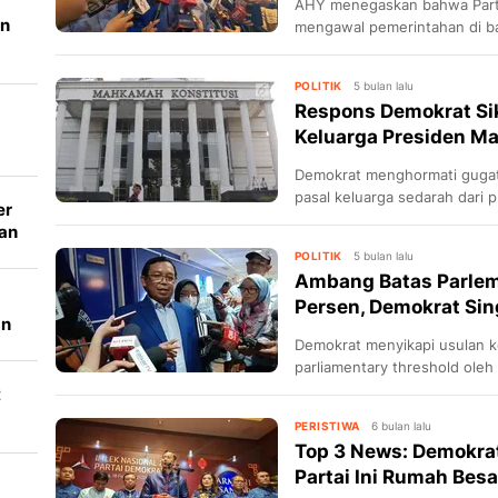
AHY menegaskan bahwa Parta
an
mengawal pemerintahan di b
POLITIK
5 bulan lalu
Respons Demokrat Si
Keluarga Presiden Ma
Demokrat menghormati gugat
pasal keluarga sedarah dari 
er
maju sebagai capres atau wa
ran
POLITIK
5 bulan lalu
Ambang Batas Parlem
Persen, Demokrat Si
an
al
Demokrat menyikapi usulan 
parliamentary threshold oleh p
t
PERISTIWA
6 bulan lalu
i
Top 3 News: Demokra
Partai Ini Rumah Bes