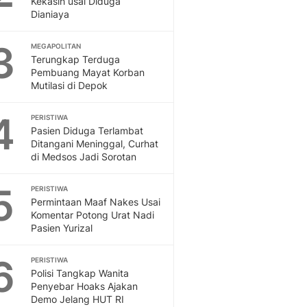
Kekasih usai Diduga
Sport
Dianiaya
Berita Bola Terkini, Ja
Klasemen, Hasil Liga
3
MEGAPOLITAN
Terungkap Terduga
Pembuang Mayat Korban
Mutilasi di Depok
4
PERISTIWA
Pasien Diduga Terlambat
Ditangani Meninggal, Curhat
di Medsos Jadi Sorotan
5
PERISTIWA
Permintaan Maaf Nakes Usai
Komentar Potong Urat Nadi
Pasien Yurizal
6
PERISTIWA
Polisi Tangkap Wanita
Penyebar Hoaks Ajakan
Demo Jelang HUT RI