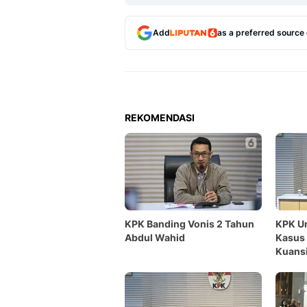
Add
as a preferred source
REKOMENDASI
KPK Banding Vonis 2 Tahun
KPK Un
Abdul Wahid
Kasus 
Kuans