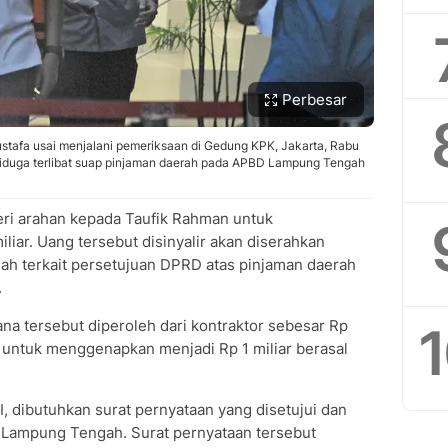
Perbesar
tafa usai menjalani pemeriksaan di Gedung KPK, Jakarta, Rabu
 diduga terlibat suap pinjaman daerah pada APBD Lampung Tengah
i arahan kepada Taufik Rahman untuk
ar. Uang tersebut disinyalir akan diserahkan
 terkait persetujuan DPRD atas pinjaman daerah
.
ana tersebut diperoleh dari kontraktor sebesar Rp
a untuk menggenapkan menjadi Rp 1 miliar berasal
 dibutuhkan surat pernyataan yang disetujui dan
 Lampung Tengah. Surat pernyataan tersebut