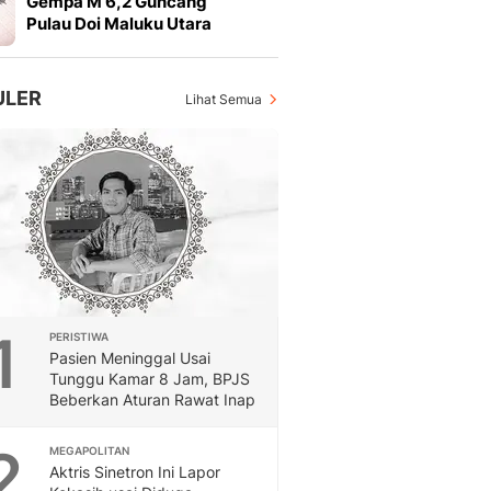
Gempa M 6,2 Guncang
Otosia
Pulau Doi Maluku Utara
Otosia
Feeds
Feeds Liputan6: Kumpul
ULER
Lihat Semua
Terbaru Harian
Spotlight
Berita Terkini, Kabar Te
Dan Dunia - Liputan6.
English
Exploring Knowledge, T
En.Liputan6.com
Disabilitas
Disabilitas Berita Terkini
1
PERISTIWA
Harian, Berita Terbaru,
Pasien Meninggal Usai
Berita
Tunggu Kamar 8 Jam, BPJS
Berita Hari Ini Politik,
Beberkan Aturan Rawat Inap
Health
Kabar Berita Terbaru D
2
MEGAPOLITAN
Diet, Herbal Terbaik
Aktris Sinetron Ini Lapor