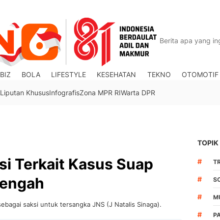
BIZ
BOLA
LIFESTYLE
KESEHATAN
TEKNO
OTOMOTIF
Liputan Khusus
Infografis
Zona MPR RI
Warta DPR
TOPIK
si Terkait Kasus Suap
#
TR
Tengah
#
S
#
M
ebagai saksi untuk tersangka JNS (J Natalis Sinaga).
#
PA