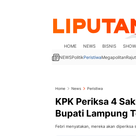
HOME
NEWS
BISNIS
SHOW
NEWS
Politik
Peristiwa
Megapolitan
Rajut
Home
News
Peristiwa
KPK Periksa 4 Sak
Bupati Lampung 
Febri menyatakan, mereka akan diperiksa s