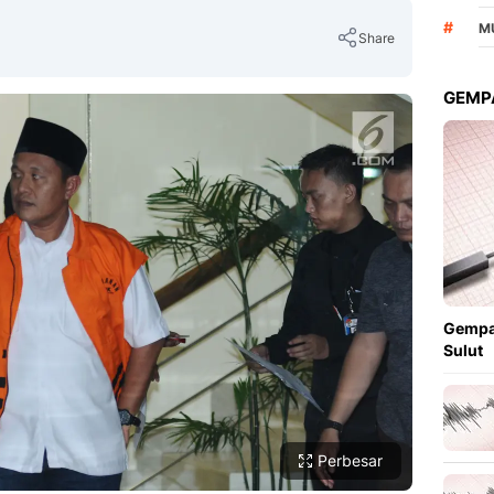
#
M
Share
GEMPA
Copy Link
Gempa
Sulut
Perbesar