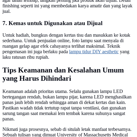
agar tahan lembap, langkah penting jika produk akan dijual. Detail
finishing seperti ini yang membedakan karya amatir dan yang layak
jual.
7. Kemas untuk Digunakan atau Dijual
Untuk hadiah, bungkus dengan kertas tisu dan masukkan ke kotak
sederhana. Untuk penjualan online, foto lampu saat menyala di
ruangan gelap agar efek cahayanya terlihat maksimal. Teknik
pengemasan ini juga berlaku pada
lampu tidur DIY aesthetic
yang
laku ratusan ribu rupiah.
Tips Keamanan dan Kesalahan Umum
yang Harus Dihindari
Keamanan adalah prioritas utama. Selalu gunakan lampu LED
bertegangan rendah, bukan lampu pijar, karena LED menghasilkan
panas jauh lebih rendah sehingga aman di dekat kertas dan kain.
Pastikan wadah tidak tertutup rapat tanpa ventilasi, dan gunakan
sarung tangan saat memakai lem tembak karena suhunya sangat
panas.
Nikmati juga prosesnya, sebab di situlah letak manfaat terbesarnya.
Sebuah tulisan yang dimuat University of Massachusetts Medical