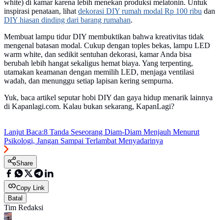
white) di kamar karena lebih menekan produksi melatonin. Untuk
inspirasi penataan, lihat
dekorasi DIY rumah modal Rp 100 ribu
dan
DIY hiasan dinding dari barang rumahan
.
Membuat lampu tidur DIY membuktikan bahwa kreativitas tidak
mengenal batasan modal. Cukup dengan toples bekas, lampu LED
warm white, dan sedikit sentuhan dekorasi, kamar Anda bisa
berubah lebih hangat sekaligus hemat biaya. Yang terpenting,
utamakan keamanan dengan memilih LED, menjaga ventilasi
wadah, dan menunggu setiap lapisan kering sempurna.
Yuk, baca artikel seputar hobi DIY dan gaya hidup menarik lainnya
di Kapanlagi.com. Kalau bukan sekarang, KapanLagi?
Lanjut Baca:
8 Tanda Seseorang Diam-Diam Menjauh Menurut
Psikologi, Jangan Sampai Terlambat Menyadarinya
Share
Copy Link
Batal
Tim Redaksi