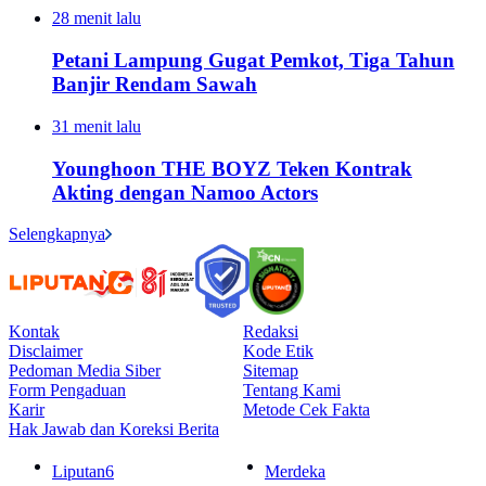
28 menit lalu
Petani Lampung Gugat Pemkot, Tiga Tahun
Banjir Rendam Sawah
31 menit lalu
Younghoon THE BOYZ Teken Kontrak
Akting dengan Namoo Actors
Selengkapnya
Kontak
Redaksi
Disclaimer
Kode Etik
Pedoman Media Siber
Sitemap
Form Pengaduan
Tentang Kami
Karir
Metode Cek Fakta
Hak Jawab dan Koreksi Berita
Liputan6
Merdeka