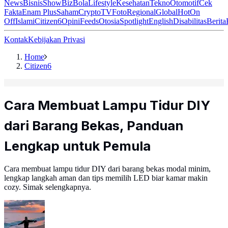
News
Bisnis
ShowBiz
Bola
Lifestyle
Kesehatan
Tekno
Otomotif
Cek
Fakta
Enam Plus
Saham
Crypto
TV
Foto
Regional
Global
Hot
On
Off
Islami
Citizen6
Opini
Feeds
Otosia
Spotlight
English
Disabilitas
Berita
Kontak
Kebijakan Privasi
Home
Citizen6
Cara Membuat Lampu Tidur DIY
dari Barang Bekas, Panduan
Lengkap untuk Pemula
Cara membuat lampu tidur DIY dari barang bekas modal minim,
lengkap langkah aman dan tips memilih LED biar kamar makin
cozy. Simak selengkapnya.