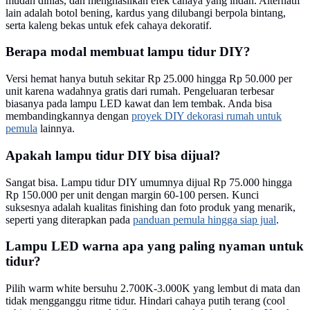
mudah dihias, dan menghasilkan efek cahaya yang indah. Alternatif
lain adalah botol bening, kardus yang dilubangi berpola bintang,
serta kaleng bekas untuk efek cahaya dekoratif.
Berapa modal membuat lampu tidur DIY?
Versi hemat hanya butuh sekitar Rp 25.000 hingga Rp 50.000 per
unit karena wadahnya gratis dari rumah. Pengeluaran terbesar
biasanya pada lampu LED kawat dan lem tembak. Anda bisa
membandingkannya dengan
proyek DIY dekorasi rumah untuk
pemula
lainnya.
Apakah lampu tidur DIY bisa dijual?
Sangat bisa. Lampu tidur DIY umumnya dijual Rp 75.000 hingga
Rp 150.000 per unit dengan margin 60-100 persen. Kunci
suksesnya adalah kualitas finishing dan foto produk yang menarik,
seperti yang diterapkan pada
panduan pemula hingga siap jual
.
Lampu LED warna apa yang paling nyaman untuk
tidur?
Pilih warm white bersuhu 2.700K-3.000K yang lembut di mata dan
tidak mengganggu ritme tidur. Hindari cahaya putih terang (cool