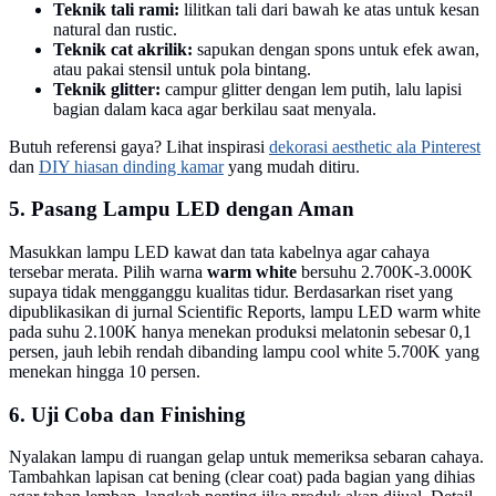
Teknik tali rami:
lilitkan tali dari bawah ke atas untuk kesan
natural dan rustic.
Teknik cat akrilik:
sapukan dengan spons untuk efek awan,
atau pakai stensil untuk pola bintang.
Teknik glitter:
campur glitter dengan lem putih, lalu lapisi
bagian dalam kaca agar berkilau saat menyala.
Butuh referensi gaya? Lihat inspirasi
dekorasi aesthetic ala Pinterest
dan
DIY hiasan dinding kamar
yang mudah ditiru.
5. Pasang Lampu LED dengan Aman
Masukkan lampu LED kawat dan tata kabelnya agar cahaya
tersebar merata. Pilih warna
warm white
bersuhu 2.700K-3.000K
supaya tidak mengganggu kualitas tidur. Berdasarkan riset yang
dipublikasikan di jurnal Scientific Reports, lampu LED warm white
pada suhu 2.100K hanya menekan produksi melatonin sebesar 0,1
persen, jauh lebih rendah dibanding lampu cool white 5.700K yang
menekan hingga 10 persen.
6. Uji Coba dan Finishing
Nyalakan lampu di ruangan gelap untuk memeriksa sebaran cahaya.
Tambahkan lapisan cat bening (clear coat) pada bagian yang dihias