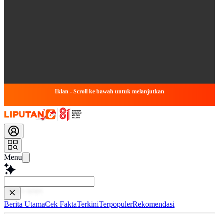
Iklan - Scroll ke bawah untuk melanjutkan
Menu
Baca lebih cep
Berita Utama
Cek Fakta
Terkini
Terpopuler
Rekomendasi