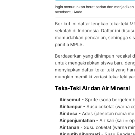
Ingin menurunkan berat badan dan menjadikan k
membantu Anda.
Berikut ini daftar lengkap teka-teki
sekolah di Indonesia. Daftar ini dis
memudahkan pencarian, sehingga sisw
panitia MPLS.
Berdasarkan yang dihimpun redaksi d
untuk mengakrabkan siswa baru denga
menyiapkan daftar teka-teki yang har
mungkin memiliki variasi teka-teki y
Teka-Teki Air dan Air Mineral
Air semut
- Sprite (soda bergelem
Air lumpur
- Susu cokelat (warna co
Air desa
- Ades (plesetan nama me
Air penjumlahan
- Air kali (kali = 
Air tanah
- Susu cokelat (warna mir
Air putih dihormati
- Susu Bendera 