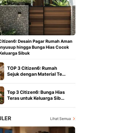
Berita Daerah Dan Peri
Terbaru
Global
Berita Internasional, Sa
Inspiratif, Unik, Dan M
Hot
Citizen6: Desain Pagar Rumah Aman
Hot Liputan6.com Menya
enyusup hingga Bunga Hias Cocok
Dan Terbaru
Keluarga Sibuk
On Off
On Off Liputan6: Sinop
TOP 3 Citizen6: Rumah
& Berita Bisnis Digital
Sejuk dengan Material Te…
Islami
Berita & Kajian Islami
Hikmah - Liputan6
Top 3 Citizen6: Bunga Hias
Citizen6
Teras untuk Keluarga Sib…
Berita Citizen6 - Medi
Liputan6.com
Opini
ULER
Lihat Semua
Opini Liputan6: Analis
Pandang Dan Perspekti