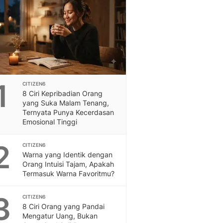
Feeds
Feeds Liputan6: Kumpul
Terbaru Harian
Otosia
Otosia
Spotlight
Berita Terkini, Kabar Te
1
CITIZEN6
Dan Dunia - Liputan6.
8 Ciri Kepribadian Orang
English
yang Suka Malam Tenang,
Exploring Knowledge, T
Ternyata Punya Kecerdasan
Emosional Tinggi
En.Liputan6.com
Disabilitas
2
Disabilitas Berita Terkini
CITIZEN6
Warna yang Identik dengan
Harian, Berita Terbaru,
Orang Intuisi Tajam, Apakah
Berita
Termasuk Warna Favoritmu?
Berita Hari Ini Politik,
Health
3
CITIZEN6
Kabar Berita Terbaru D
8 Ciri Orang yang Pandai
Diet, Herbal Terbaik
Mengatur Uang, Bukan