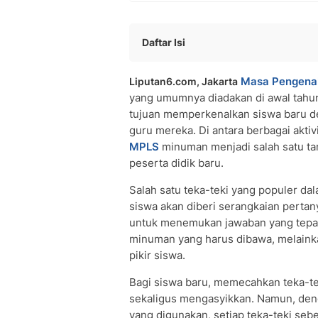
Daftar Isi
Apa Itu Teka-Teki MPLS Minuman?
Masa Pengenal
Liputan6.com, Jakarta
Kumpulan 85+ Teka-Teki MPLS Minu
yang umumnya diadakan di awal tahun
• Teka-Teki Air dan Air Mineral
tujuan memperkenalkan siswa baru de
• Teka-Teki Minuman Kemasan dan Is
guru mereka. Di antara berbagai aktiv
• Teka-Teki Teh dan Kopi
MPLS
minuman menjadi salah satu tan
• Teka-Teki Susu dan Jus
peserta didik baru.
• Teka-Teki Minuman Unik Lainnya
Salah satu teka-teki yang populer d
Jenis Permainan Kata dalam Teka-T
siswa akan diberi serangkaian perta
Tips Jitu Memecahkan Teka-Teki MP
untuk menemukan jawaban yang tepat.
Manfaat Edukatif Teka-Teki Minuman 
minuman yang harus dibawa, melaink
Pertanyaan dan Jawaban Seputar Te
pikir siswa.
• Apa yang dimaksud dengan teka-t
• Bagaimana cara memecahkan teka-t
Bagi siswa baru, memecahkan teka-
• Apakah setiap teka-teki MPLS minu
sekaligus mengasyikkan. Namun, den
yang digunakan, setiap teka-teki se