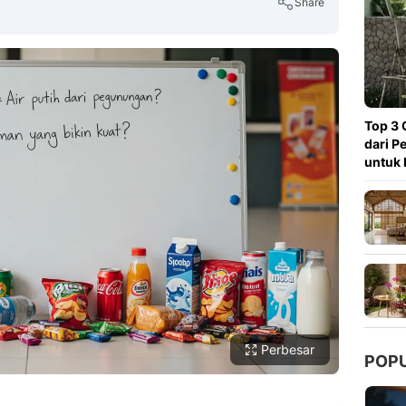
Share
Copy Link
Top 3 
dari P
untuk 
Perbesar
POP