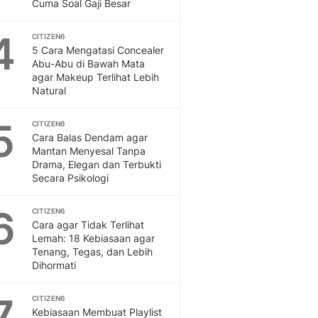
Sport
Cuma Soal Gaji Besar
Berita Bola Terkini, Ja
4
Klasemen, Hasil Liga
CITIZEN6
5 Cara Mengatasi Concealer
Abu-Abu di Bawah Mata
agar Makeup Terlihat Lebih
Natural
5
CITIZEN6
Cara Balas Dendam agar
Mantan Menyesal Tanpa
Drama, Elegan dan Terbukti
Secara Psikologi
6
CITIZEN6
Cara agar Tidak Terlihat
Lemah: 18 Kebiasaan agar
Tenang, Tegas, dan Lebih
Dihormati
7
CITIZEN6
Kebiasaan Membuat Playlist