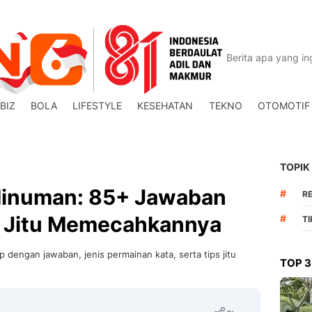
BIZ
BOLA
LIFESTYLE
KESEHATAN
TEKNO
OTOMOTIF
TOPIK
Minuman: 85+ Jawaban
#
R
a Jitu Memecahkannya
#
T
dengan jawaban, jenis permainan kata, serta tips jitu
TOP 3