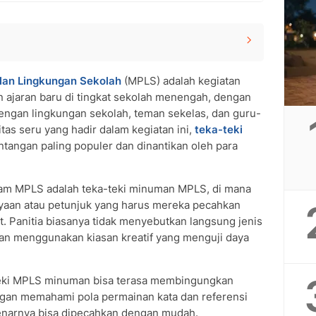
an Lingkungan Sekolah
(MPLS) adalah kegiatan
man beserta Jawabannya
 ajaran baru di tingkat sekolah menengah, dengan
ngan lingkungan sekolah, teman sekelas, dan guru-
otonik
itas seru yang hadir dalam kegiatan ini,
teka-teki
tangan paling populer dan dinantikan oleh para
alam MPLS adalah teka-teki minuman MPLS, di mana
eki Minuman MPLS
nyaan atau petunjuk yang harus mereka pecahkan
LS Minuman
 Panitia biasanya tidak menyebutkan langsung jenis
bagi Siswa Baru
an menggunakan kiasan kreatif yang menguji daya
ka-Teki MPLS Minuman
eki MPLS minuman?
eki minuman MPLS yang sulit?
teki MPLS minuman bisa terasa membingungkan
man hanya memiliki satu jawaban?
gan memahami pola permainan kata dan referensi
benarnya bisa dipecahkan dengan mudah.