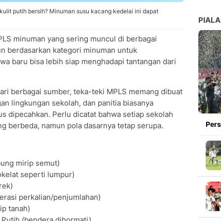
ulit putih bersih? Minuman susu kacang kedelai ini dapat
PIALA
 MPLS minuman yang sering muncul di berbagai
usun berdasarkan kategori minuman untuk
a baru bisa lebih siap menghadapi tantangan dari
ari berbagai sumber, teka-teki MPLS memang dibuat
n lingkungan sekolah, dan panitia biasanya
us dipecahkan. Perlu dicatat bahwa setiap sekolah
Pers
ang berbeda, namun pola dasarnya tetap serupa.
bung mirip semut)
kelat seperti lumpur)
rek)
operasi perkalian/penjumlahan)
ip tanah)
Putih (bendera dihormati)