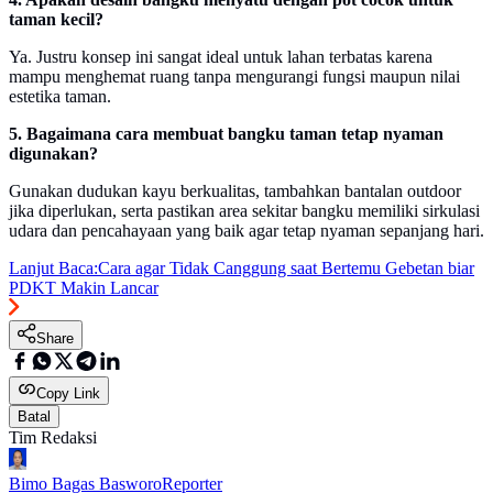
taman kecil?
Ya. Justru konsep ini sangat ideal untuk lahan terbatas karena
mampu menghemat ruang tanpa mengurangi fungsi maupun nilai
estetika taman.
5. Bagaimana cara membuat bangku taman tetap nyaman
digunakan?
Gunakan dudukan kayu berkualitas, tambahkan bantalan outdoor
jika diperlukan, serta pastikan area sekitar bangku memiliki sirkulasi
udara dan pencahayaan yang baik agar tetap nyaman sepanjang hari.
Lanjut Baca:
Cara agar Tidak Canggung saat Bertemu Gebetan biar
PDKT Makin Lancar
Share
Copy Link
Batal
Tim Redaksi
Bimo Bagas Basworo
Reporter