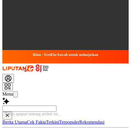
Iklan - Scroll ke bawah untuk melanjutkan
Menu
B
Berita Utama
Cek Fakta
Terkini
Terpopuler
Rekomendasi