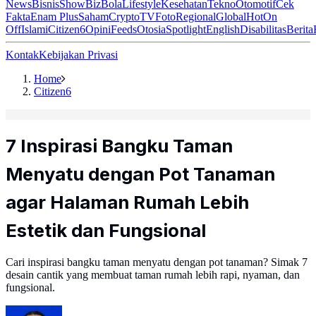
News
Bisnis
ShowBiz
Bola
Lifestyle
Kesehatan
Tekno
Otomotif
Cek
Fakta
Enam Plus
Saham
Crypto
TV
Foto
Regional
Global
Hot
On
Off
Islami
Citizen6
Opini
Feeds
Otosia
Spotlight
English
Disabilitas
Berita
Kontak
Kebijakan Privasi
Home
Citizen6
7 Inspirasi Bangku Taman
Menyatu dengan Pot Tanaman
agar Halaman Rumah Lebih
Estetik dan Fungsional
Cari inspirasi bangku taman menyatu dengan pot tanaman? Simak 7
desain cantik yang membuat taman rumah lebih rapi, nyaman, dan
fungsional.