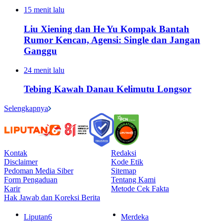
15 menit lalu
Liu Xiening dan He Yu Kompak Bantah
Rumor Kencan, Agensi: Single dan Jangan
Ganggu
24 menit lalu
Tebing Kawah Danau Kelimutu Longsor
Selengkapnya
Kontak
Redaksi
Disclaimer
Kode Etik
Pedoman Media Siber
Sitemap
Form Pengaduan
Tentang Kami
Karir
Metode Cek Fakta
Hak Jawab dan Koreksi Berita
Liputan6
Merdeka