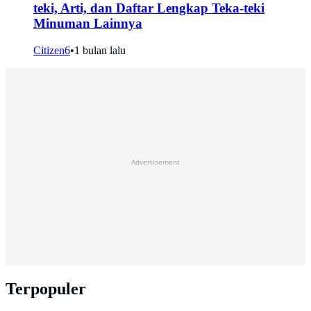
teki, Arti, dan Daftar Lengkap Teka-teki
Minuman Lainnya
Citizen6
•
1 bulan lalu
Advertisement
Terpopuler